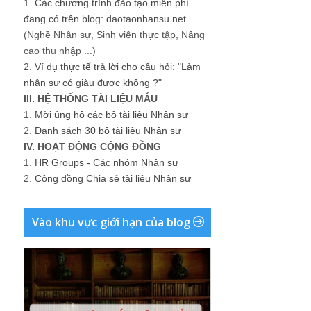
1.
Các chương trình đào tạo miễn phí
đang có trên blog: daotaonhansu.net
(Nghề Nhân sự, Sinh viên thực tập, Nâng
cao thu nhập ...)
2.
Ví dụ thực tế trả lời cho câu hỏi: "Làm
nhân sự có giàu được không ?"
III. HỆ THỐNG TÀI LIỆU MẪU
1.
Mời ủng hộ các bộ tài liệu Nhân sự
2.
Danh sách 30 bộ tài liệu Nhân sự
IV. HOẠT ĐỘNG CỘNG ĐỒNG
1.
HR Groups - Các nhóm Nhân sự
2.
Cộng đồng Chia sẻ tài liệu Nhân sự
Vào khu vực giới hạn của blog