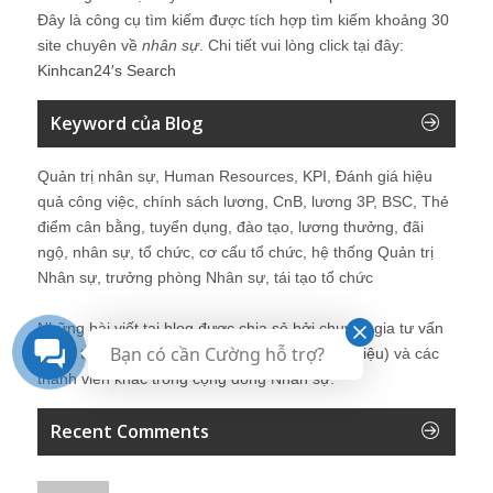
Đây là công cụ tìm kiếm được tích hợp tìm kiếm khoảng 30
site chuyên về
nhân sự
. Chi tiết vui lòng click tại đây:
Kinhcan24′s Search
Keyword của Blog
Quản trị nhân sự, Human Resources, KPI, Đánh giá hiệu
quả công việc, chính sách lương, CnB, lương 3P, BSC, Thẻ
điểm cân bằng, tuyển dụng, đào tạo, lương thưởng, đãi
ngộ, nhân sự, tổ chức, cơ cấu tổ chức, hệ thống Quản trị
Nhân sự, trưởng phòng Nhân sự, tái tạo tổ chức
Những bài viết tại blog được chia sẻ bởi chuyên gia tư vấn
Bạn có cần Cường hỗ trợ?
Quản trị Nhân sự Nguyễn Hùng Cường (
giới thiệu
) và các
thành viên khác trong cộng đồng Nhân sự.
Recent Comments