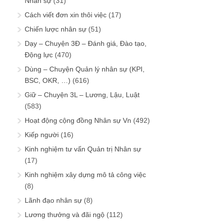
Nhân sự
(31)
Cách viết đơn xin thôi việc
(17)
Chiến lược nhân sự
(51)
Dạy – Chuyện 3Đ – Đánh giá, Đào tạo,
Động lực
(470)
Dùng – Chuyện Quản lý nhân sự (KPI,
BSC, OKR, …)
(616)
Giữ – Chuyện 3L – Lương, Lậu, Luật
(583)
Hoạt động cộng đồng Nhân sự Vn
(492)
Kiếp người
(16)
Kinh nghiệm tư vấn Quản trị Nhân sự
(17)
Kinh nghiệm xây dựng mô tả công việc
(8)
Lãnh đạo nhân sự
(8)
Lương thưởng và đãi ngộ
(112)