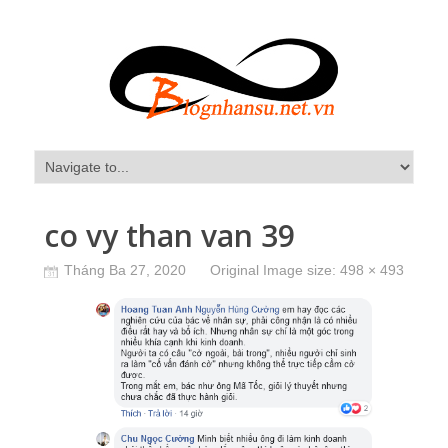
co vy than van 39
Tháng Ba 27, 2020
Original Image size:
498 × 493