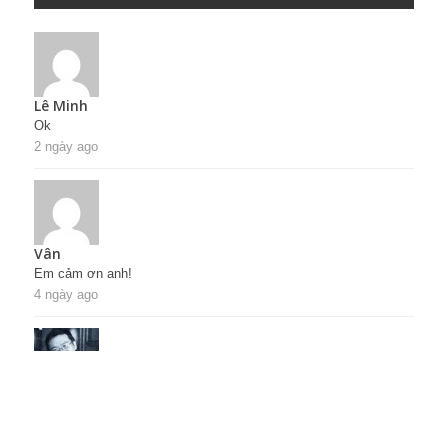
Lê Minh
Ok
2 ngày ago
Vân
Em cảm ơn anh!
4 ngày ago
Hung Cuong Nguyễn
Cường kiểm tra thì vẫn thấy link hoạt động tốt. A...
1 tháng ago