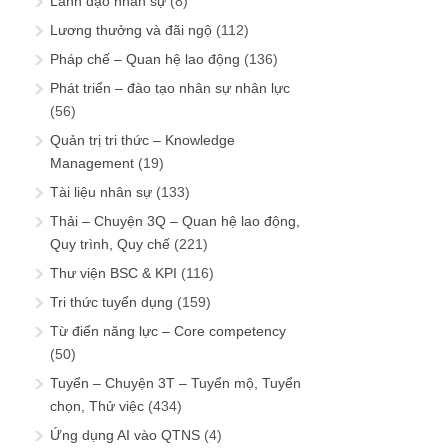
Lãnh đạo nhân sự
(8)
Lương thưởng và đãi ngộ
(112)
Pháp chế – Quan hệ lao động
(136)
Phát triển – đào tạo nhân sự nhân lực
(56)
Quản trị tri thức – Knowledge
Management
(19)
Tài liệu nhân sự
(133)
Thải – Chuyện 3Q – Quan hệ lao động,
Quy trình, Quy chế
(221)
Thư viện BSC & KPI
(116)
Tri thức tuyển dụng
(159)
Từ điển năng lực – Core competency
(50)
Tuyển – Chuyện 3T – Tuyển mộ, Tuyển
chọn, Thử việc
(434)
Ứng dụng AI vào QTNS
(4)