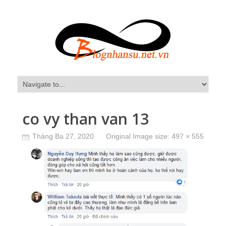
co vy than van 13
Tháng Ba 27, 2020
Original Image size:
497 × 555