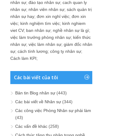
nhân sự
;
đào tạo nhân sự
;
cach quan ly
nhân sự
;
nhân viên nhân sự
;
sách quản trị
nhân sự hay
;
đơn xin nghỉ việc
;
đơn xin
việc
;
kinh nghiệm tìm việc
;
kinh nghiem
viet CV
;
ban nhân sự
;
nghề nhân sự là gì
;
việc làm trưởng phòng nhân sự
;
kiến thức
nhân sự
;
việc làm nhân sự
;
giám đốc nhân
sự
;
cách tính lương
;
công ty nhân sự
;
Cách làm KPI
;
Các bài viết của tôi
Bản tin Blog nhân sự
(443)
Các bài viết về Nhân sự
(344)
Các công việc Phòng Nhân sự phải làm
(43)
Các vấn đề khác
(258)
Cách thức tăng thu nhập trong nghề