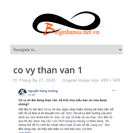
co vy than van 1
Tháng Ba 27, 2020
Original Image size:
499 × 589