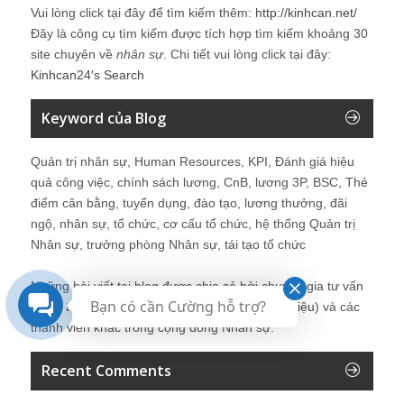
Vui lòng click tại đây để tìm kiếm thêm:
http://kinhcan.net/
Đây là công cụ tìm kiếm được tích hợp tìm kiếm khoảng 30
site chuyên về
nhân sự
. Chi tiết vui lòng click tại đây:
Kinhcan24′s Search
Keyword của Blog
Quản trị nhân sự, Human Resources, KPI, Đánh giá hiệu
quả công việc, chính sách lương, CnB, lương 3P, BSC, Thẻ
điểm cân bằng, tuyển dụng, đào tạo, lương thưởng, đãi
ngộ, nhân sự, tổ chức, cơ cấu tổ chức, hệ thống Quản trị
Nhân sự, trưởng phòng Nhân sự, tái tạo tổ chức
Những bài viết tại blog được chia sẻ bởi chuyên gia tư vấn
Bạn có cần Cường hỗ trợ?
Quản trị Nhân sự Nguyễn Hùng Cường (
giới thiệu
) và các
thành viên khác trong cộng đồng Nhân sự.
Recent Comments