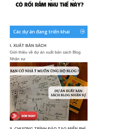
Các dự án đang triển khai
I. XUẤT BẢN SÁCH
Giới thiệu về dự án xuất bản sách Blog
Nhân sự
II. CHƯƠNG TRÌNH ĐÀO TẠO MIỄN PHÍ