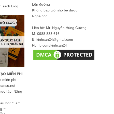
Lên đường
ản sách Blog
Không bao giờ nhỏ bé được
Nghe con.
Liên hệ: Mr. Nguyễn Hùng Cường
M: 0988 833 616
E: kinhcan24@gmail.com
Fb: fb.com/kinhcan24
TẠO MIỄN PHÍ
o miễn phí
hansu.net
hực tập, Nâng
 câu hỏi: "Làm
g ?"