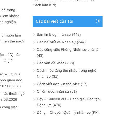
Cách làm KPI
;
 đề trong
n “em không
Các bài viết của tôi
anh nghiệp
Bản tin Blog nhân sự
(443)
ưng muốn làm
hì nên thế nào?
Các bài viết về Nhân sự
(344)
Các công việc Phòng Nhân sự phải làm
ệc – JD) của
(43)
n là gì?
Các vấn đề khác
(258)
Cách thức tăng thu nhập trong nghề
ệc – JD) của
Nhân sự
(31)
 phó giám đốc
Cách viết đơn xin thôi việc
(17)
?
07.08.2026
Chiến lược nhân sự
(51)
n từ, thuật ngữ
Dạy – Chuyện 3Đ – Đánh giá, Đào tạo,
07.08.2026
Động lực
(470)
ả công việc
Dùng – Chuyện Quản lý nhân sự (KPI,