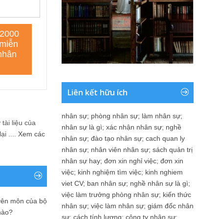
Liên kết hữu ích
nhân sự
;
phòng nhân sự
;
làm nhân sự
;
tài liệu của
nhân sự là gì
;
xác nhận nhân sự
;
nghề
i ....
Xem các
nhân sự
;
đào tạo nhân sự
;
cach quan ly
nhân sự
;
nhân viên nhân sự
;
sách quản trị
nhân sự hay
;
đơn xin nghỉ việc
;
đơn xin
việc
;
kinh nghiệm tìm việc
;
kinh nghiem
viet CV
;
ban nhân sự
;
nghề nhân sự là gì
;
việc làm trưởng phòng nhân sự
;
kiến thức
yên môn của bộ
nhân sự
;
việc làm nhân sự
;
giám đốc nhân
nào?
sự
;
cách tính lương
;
công ty nhân sự
;