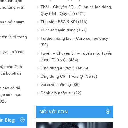
ính toán định
Thải – Chuyện 3Q – Quan hệ lao động,
ho từng vị trí
Quy trình, Quy chế
(221)
Thư viện BSC & KPI
(116)
phân bổ nhiệm
Tri thức tuyển dụng
(159)
tên vị trí trong
Từ điển năng lực – Core competency
(50)
 (vai trò) của
Tuyển – Chuyện 3T – Tuyển mộ, Tuyển
chọn, Thử việc
(434)
hận xác định
Ứng dụng AI vào QTNS
(4)
của bộ phận
Ứng dụng CNTT vào QTNS
(6)
Vui cười nhân sự
(86)
 cần có để
Đánh giá nhân sự
(22)
ược các mục
2026
NÓI VỚI CON
ển Blog