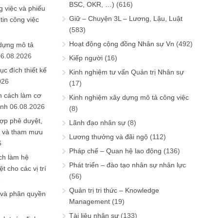
BSC, OKR, …)
(616)
 việc và phiếu
Giữ – Chuyện 3L – Lương, Lậu, Luật
tin công việc
(583)
Hoạt động cộng đồng Nhân sự Vn
(492)
 dựng mô tả
06.08.2026
Kiếp người
(16)
ục đích thiết kế
Kinh nghiệm tư vấn Quản trị Nhân sự
026
(17)
n cách làm cơ
Kinh nghiệm xây dựng mô tả công việc
anh
06.08.2026
(8)
ợp phê duyệt,
Lãnh đạo nhân sự
(8)
in và tham mưu
Lương thưởng và đãi ngộ
(112)
6
Pháp chế – Quan hệ lao động
(136)
ch làm hệ
Phát triển – đào tạo nhân sự nhân lực
t cho các vị trí
(56)
6
Quản trị tri thức – Knowledge
 và phân quyền
Management
(19)
Tài liệu nhân sự
(133)