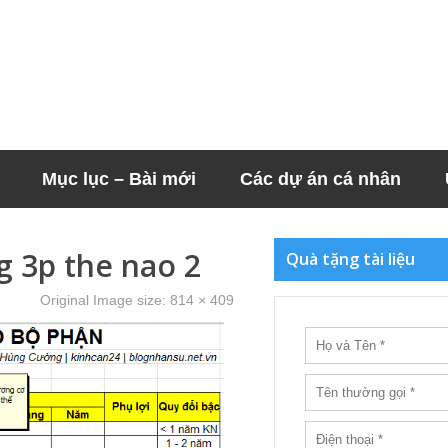
Mục lục – Bài mới
Các dự án cá nhân
g 3p the nao 2
Quà tặng tài liệu
Original Image size:
814 × 409