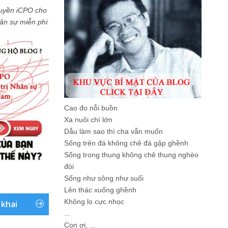
uyền iCPO cho
Nhân sự miễn phí
Cao đo nỗi buồn
Xa nuôi chí lớn
Dẫu làm sao thì cha vẫn muốn
Sống trên đá không chê đá gập ghềnh
Sống trong thung không chê thung nghèo
đói
Sống như sông như suối
Lên thác xuống ghềnh
Không lo cực nhọc
 khai
...
Con ơi, ...