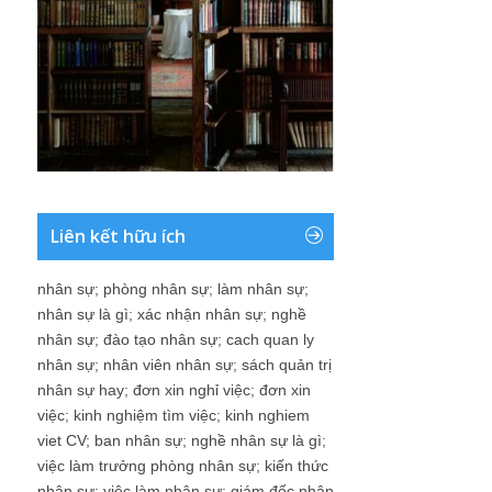
Liên kết hữu ích
nhân sự
;
phòng nhân sự
;
làm nhân sự
;
nhân sự là gì
;
xác nhận nhân sự
;
nghề
nhân sự
;
đào tạo nhân sự
;
cach quan ly
nhân sự
;
nhân viên nhân sự
;
sách quản trị
nhân sự hay
;
đơn xin nghỉ việc
;
đơn xin
việc
;
kinh nghiệm tìm việc
;
kinh nghiem
viet CV
;
ban nhân sự
;
nghề nhân sự là gì
;
việc làm trưởng phòng nhân sự
;
kiến thức
nhân sự
;
việc làm nhân sự
;
giám đốc nhân