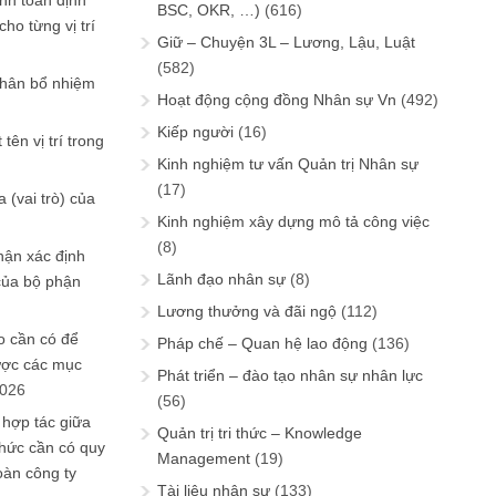
ính toán định
BSC, OKR, …)
(616)
ho từng vị trí
Giữ – Chuyện 3L – Lương, Lậu, Luật
(582)
phân bổ nhiệm
Hoạt động cộng đồng Nhân sự Vn
(492)
Kiếp người
(16)
tên vị trí trong
Kinh nghiệm tư vấn Quản trị Nhân sự
(17)
 (vai trò) của
Kinh nghiệm xây dựng mô tả công việc
(8)
hận xác định
Lãnh đạo nhân sự
(8)
của bộ phận
Lương thưởng và đãi ngộ
(112)
 cần có để
Pháp chế – Quan hệ lao động
(136)
ược các mục
Phát triển – đào tạo nhân sự nhân lực
2026
(56)
 hợp tác giữa
Quản trị tri thức – Knowledge
chức cần có quy
Management
(19)
oàn công ty
Tài liệu nhân sự
(133)