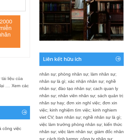
Liên kết hữu ích
nhân sự
;
phòng nhân sự
;
làm nhân sự
;
tài liệu của
nhân sự là gì
;
xác nhận nhân sự
;
nghề
i ....
Xem các
nhân sự
;
đào tạo nhân sự
;
cach quan ly
nhân sự
;
nhân viên nhân sự
;
sách quản trị
nhân sự hay
;
đơn xin nghỉ việc
;
đơn xin
việc
;
kinh nghiệm tìm việc
;
kinh nghiem
viet CV
;
ban nhân sự
;
nghề nhân sự là gì
;
việc làm trưởng phòng nhân sự
;
kiến thức
ả công việc
nhân sự
;
việc làm nhân sự
;
giám đốc nhân
sự
;
cách tính lương
;
công ty nhân sự
;