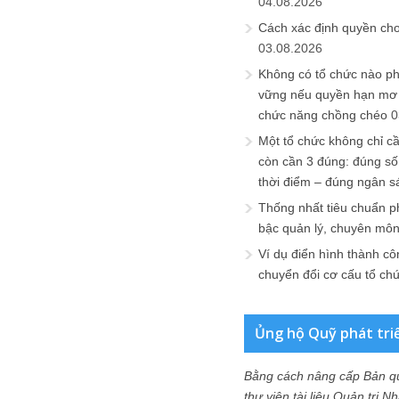
04.08.2026
Cách xác định quyền ch
03.08.2026
Không có tổ chức nào ph
vững nếu quyền hạn mơ h
chức năng chồng chéo
0
Một tổ chức không chỉ c
còn cần 3 đúng: đúng số
thời điểm – đúng ngân s
Thống nhất tiêu chuẩn p
bậc quản lý, chuyên mô
Ví dụ điển hình thành cô
chuyển đổi cơ cấu tổ ch
Ủng hộ Quỹ phát tri
Bằng cách nâng cấp Bản q
thư viện tài liệu Quản trị 