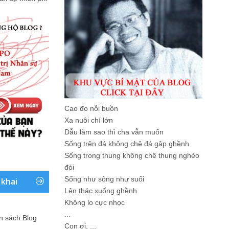
Cao đo nỗi buồn
Xa nuôi chí lớn
Dẫu làm sao thì cha vẫn muốn
Sống trên đá không chê đá gập ghềnh
Sống trong thung không chê thung nghèo
đói
Sống như sông như suối
 khai
Lên thác xuống ghềnh
Không lo cực nhọc
...
ản sách Blog
Con ơi, ...