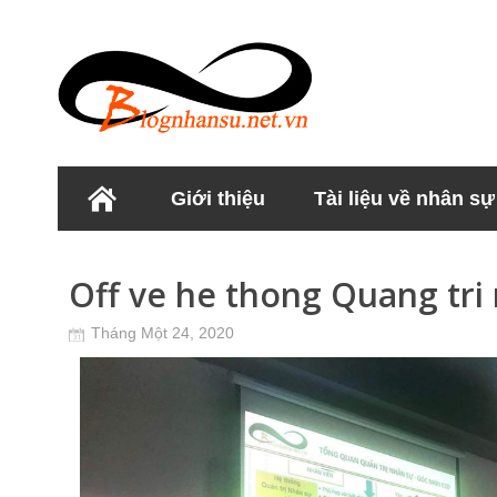
Giới thiệu
Tài liệu về nhân sự
Học viện Nhân sư
Off ve he thong Quang tri
Tháng Một 24, 2020