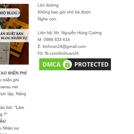
Lên đường
Không bao giờ nhỏ bé được
Nghe con.
Liên hệ: Mr. Nguyễn Hùng Cường
M: 0988 833 616
E: kinhcan24@gmail.com
Fb: fb.com/kinhcan24
TẠO MIỄN PHÍ
o miễn phí
hansu.net
hực tập, Nâng
 câu hỏi: "Làm
g ?"
MẪU
ệu Nhân sự