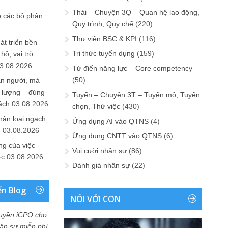
Thải – Chuyện 3Q – Quan hệ lao động,
o các bộ phận
Quy trình, Quy chế
(220)
Thư viện BSC & KPI
(116)
át triển bền
Tri thức tuyển dụng
(159)
ồ, vai trò
3.08.2026
Từ điển năng lực – Core competency
(50)
ần người, mà
 lượng – đúng
Tuyển – Chuyện 3T – Tuyển mộ, Tuyển
ách
03.08.2026
chọn, Thử việc
(430)
hân loại ngạch
Ứng dụng AI vào QTNS
(4)
n
03.08.2026
Ứng dụng CNTT vào QTNS
(6)
ng của việc
Vui cười nhân sự
(86)
ức
03.08.2026
Đánh giá nhân sự
(22)
ển Blog
NÓI VỚI CON
uyền iCPO cho
Nhân sự miễn phí