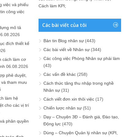
 việc và phiếu
Cách làm KPI
;
tin công việc
Các bài viết của tôi
 dựng mô tả
06.08.2026
Bản tin Blog nhân sự
(443)
ục đích thiết kế
Các bài viết về Nhân sự
(344)
026
Các công việc Phòng Nhân sự phải làm
n cách làm cơ
(43)
anh
06.08.2026
Các vấn đề khác
(258)
ợp phê duyệt,
in và tham mưu
Cách thức tăng thu nhập trong nghề
6
Nhân sự
(31)
ch làm hệ
Cách viết đơn xin thôi việc
(17)
t cho các vị trí
Chiến lược nhân sự
(51)
6
Dạy – Chuyện 3Đ – Đánh giá, Đào tạo,
 và phân quyền
Động lực
(470)
Dùng – Chuyện Quản lý nhân sự (KPI,