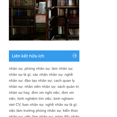
Liên kết hữu ích
nhân sự
;
phòng nhân sự
;
làm nhân sự
;
nhân sự là gì
;
xác nhận nhân sự
;
nghề
nhân sự
;
đào tạo nhân sự
;
cach quan ly
nhân sự
;
nhân viên nhân sự
;
sách quản trị
nhân sự hay
;
đơn xin nghỉ việc
;
đơn xin
việc
;
kinh nghiệm tìm việc
;
kinh nghiem
viet CV
;
ban nhân sự
;
nghề nhân sự là gì
;
việc làm trưởng phòng nhân sự
;
kiến thức
nhân sự
;
việc làm nhân sự
;
giám đốc nhân