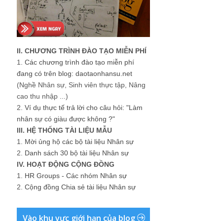
II. CHƯƠNG TRÌNH ĐÀO TẠO MIỄN PHÍ
1.
Các chương trình đào tạo miễn phí
đang có trên blog: daotaonhansu.net
(Nghề Nhân sự, Sinh viên thực tập, Nâng
cao thu nhập ...)
2.
Ví dụ thực tế trả lời cho câu hỏi: "Làm
nhân sự có giàu được không ?"
III. HỆ THỐNG TÀI LIỆU MẪU
1.
Mời ủng hộ các bộ tài liệu Nhân sự
2.
Danh sách 30 bộ tài liệu Nhân sự
IV. HOẠT ĐỘNG CỘNG ĐỒNG
1.
HR Groups - Các nhóm Nhân sự
2.
Cộng đồng Chia sẻ tài liệu Nhân sự
Vào khu vực giới hạn của blog