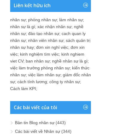
Liên kết hữu ích
nhân sự
;
phòng nhân sự
;
làm nhân sự
;
nhân sự là gì
;
xác nhận nhân sự
;
nghề
nhân sự
;
đào tạo nhân sự
;
cach quan ly
nhân sự
;
nhân viên nhân sự
;
sách quản trị
nhân sự hay
;
đơn xin nghỉ việc
;
đơn xin
việc
;
kinh nghiệm tìm việc
;
kinh nghiem
viet CV
;
ban nhân sự
;
nghề nhân sự là gì
;
việc làm trưởng phòng nhân sự
;
kiến thức
nhân sự
;
việc làm nhân sự
;
giám đốc nhân
sự
;
cách tính lương
;
công ty nhân sự
;
Cách làm KPI
;
Các bài viết của tôi
Bản tin Blog nhân sự
(443)
Các bài viết về Nhân sự
(344)