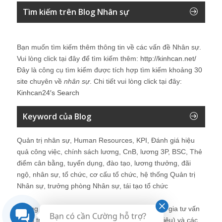
Tìm kiếm trên Blog Nhân sự
Bạn muốn tìm kiếm thêm thông tin về các vấn đề
Nhân sự
.
Vui lòng click tại đây để tìm kiếm thêm:
http://kinhcan.net/
Đây là công cụ tìm kiếm được tích hợp tìm kiếm khoảng 30
site chuyên về
nhân sự
. Chi tiết vui lòng click tại đây:
Kinhcan24′s Search
Keyword của Blog
Quản trị nhân sự, Human Resources, KPI, Đánh giá hiệu
quả công việc, chính sách lương, CnB, lương 3P, BSC, Thẻ
điểm cân bằng, tuyển dụng, đào tạo, lương thưởng, đãi
ngộ, nhân sự, tổ chức, cơ cấu tổ chức, hệ thống Quản trị
Nhân sự, trưởng phòng Nhân sự, tái tạo tổ chức
Những bài viết tại blog được chia sẻ bởi chuyên gia tư vấn
Bạn có cần Cường hỗ trợ?
Quản trị Nhân sự Nguyễn Hùng Cường (
giới thiệu
) và các