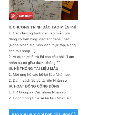
II. CHƯƠNG TRÌNH ĐÀO TẠO MIỄN PHÍ
1.
Các chương trình đào tạo miễn phí
đang có trên blog: daotaonhansu.net
(Nghề Nhân sự, Sinh viên thực tập, Nâng
cao thu nhập ...)
2.
Ví dụ thực tế trả lời cho câu hỏi: "Làm
nhân sự có giàu được không ?"
III. HỆ THỐNG TÀI LIỆU MẪU
1.
Mời ủng hộ các bộ tài liệu Nhân sự
2.
Danh sách 30 bộ tài liệu Nhân sự
IV. HOẠT ĐỘNG CỘNG ĐỒNG
1.
HR Groups - Các nhóm Nhân sự
2.
Cộng đồng Chia sẻ tài liệu Nhân sự
Vào khu vực giới hạn của blog