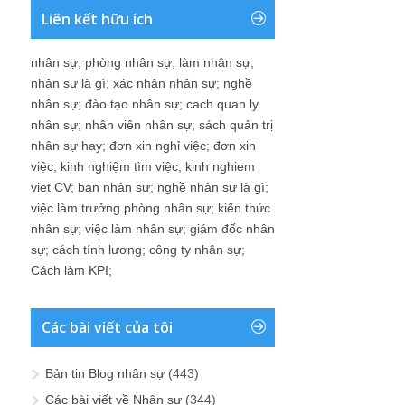
Liên kết hữu ích
nhân sự
;
phòng nhân sự
;
làm nhân sự
;
nhân sự là gì
;
xác nhận nhân sự
;
nghề
nhân sự
;
đào tạo nhân sự
;
cach quan ly
nhân sự
;
nhân viên nhân sự
;
sách quản trị
nhân sự hay
;
đơn xin nghỉ việc
;
đơn xin
việc
;
kinh nghiệm tìm việc
;
kinh nghiem
viet CV
;
ban nhân sự
;
nghề nhân sự là gì
;
việc làm trưởng phòng nhân sự
;
kiến thức
nhân sự
;
việc làm nhân sự
;
giám đốc nhân
sự
;
cách tính lương
;
công ty nhân sự
;
Cách làm KPI
;
Các bài viết của tôi
Bản tin Blog nhân sự
(443)
Các bài viết về Nhân sự
(344)