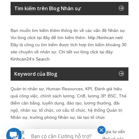
Tìm kiếm trên Blog Nhân sự
Bạn muốn tìm kiếm thêm thông tin về các vấn đề
Nhân sự
.
Vui lòng click tại đây để tìm kiếm thêm:
http://kinhcan.net/
Đây là công cụ tìm kiếm được tích hợp tìm kiếm khoảng 30
site chuyên về
nhân sự
. Chi tiết vui lòng click tại đây:
Kinhcan24′s Search
Keyword của Blog
Quản trị nhân sự, Human Resources, KPI, Đánh giá hiệu
quả công việc, chính sách lương, CnB, lương 3P, BSC, Thẻ
điểm cân bằng, tuyển dụng, đào tạo, lương thưởng, đãi
ngộ, nhân sự, tổ chức, cơ cấu tổ chức, hệ thống Quản trị
Nhân sự, trưởng phòng Nhân sự, tái tạo tổ chức
Những bài viết tại blog được chia sẻ bởi chuyên gia tư vấn
Bạn có cần Cường hỗ trợ?
Quản trị Nhân sự Nguyễn Hùng Cường (
giới thiệu
) và các