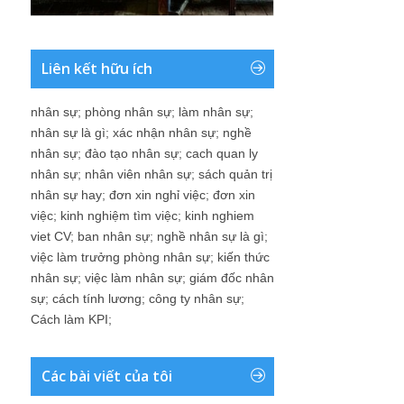
Liên kết hữu ích
nhân sự
;
phòng nhân sự
;
làm nhân sự
;
nhân sự là gì
;
xác nhận nhân sự
;
nghề
nhân sự
;
đào tạo nhân sự
;
cach quan ly
nhân sự
;
nhân viên nhân sự
;
sách quản trị
nhân sự hay
;
đơn xin nghỉ việc
;
đơn xin
việc
;
kinh nghiệm tìm việc
;
kinh nghiem
viet CV
;
ban nhân sự
;
nghề nhân sự là gì
;
việc làm trưởng phòng nhân sự
;
kiến thức
nhân sự
;
việc làm nhân sự
;
giám đốc nhân
sự
;
cách tính lương
;
công ty nhân sự
;
Cách làm KPI
;
Các bài viết của tôi