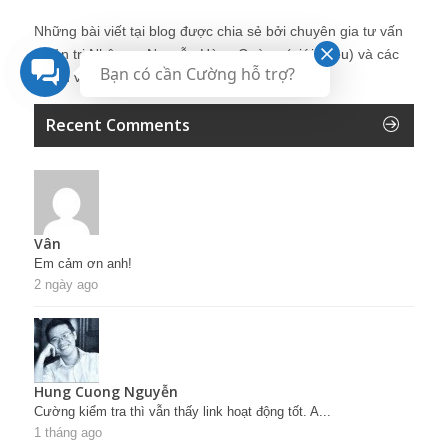
Những bài viết tại blog được chia sẻ bởi chuyên gia tư vấn
Quản trị Nhân sự Nguyễn Hùng Cường (
giới thiệu
) và các
Bạn có cần Cường hỗ trợ?
thành viên khác trong cộng đồng Nhân sự.
Recent Comments
Vân
Em cảm ơn anh!
2 ngày ago
Hung Cuong Nguyễn
Cường kiểm tra thì vẫn thấy link hoạt động tốt. A...
1 tháng ago