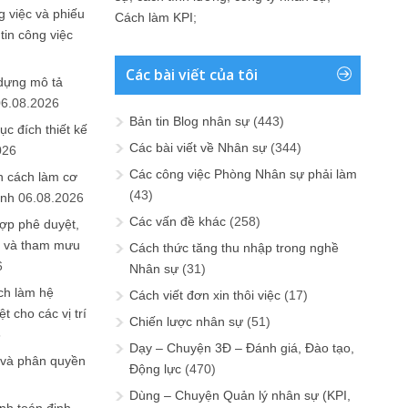
 việc và phiếu
Cách làm KPI
;
tin công việc
Các bài viết của tôi
 dựng mô tả
06.08.2026
Bản tin Blog nhân sự
(443)
ục đích thiết kế
Các bài viết về Nhân sự
(344)
026
Các công việc Phòng Nhân sự phải làm
n cách làm cơ
(43)
anh
06.08.2026
Các vấn đề khác
(258)
ợp phê duyệt,
in và tham mưu
Cách thức tăng thu nhập trong nghề
6
Nhân sự
(31)
ch làm hệ
Cách viết đơn xin thôi việc
(17)
t cho các vị trí
Chiến lược nhân sự
(51)
6
Dạy – Chuyện 3Đ – Đánh giá, Đào tạo,
 và phân quyền
Động lực
(470)
Dùng – Chuyện Quản lý nhân sự (KPI,