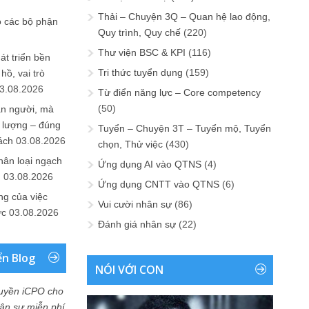
Thải – Chuyện 3Q – Quan hệ lao động,
o các bộ phận
Quy trình, Quy chế
(220)
Thư viện BSC & KPI
(116)
át triển bền
Tri thức tuyển dụng
(159)
ồ, vai trò
3.08.2026
Từ điển năng lực – Core competency
(50)
ần người, mà
 lượng – đúng
Tuyển – Chuyện 3T – Tuyển mộ, Tuyển
ách
03.08.2026
chọn, Thử việc
(430)
hân loại ngạch
Ứng dụng AI vào QTNS
(4)
n
03.08.2026
Ứng dụng CNTT vào QTNS
(6)
ng của việc
Vui cười nhân sự
(86)
ức
03.08.2026
Đánh giá nhân sự
(22)
ển Blog
NÓI VỚI CON
uyền iCPO cho
Nhân sự miễn phí