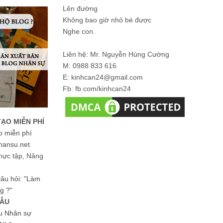
Lên đường
Không bao giờ nhỏ bé được
Nghe con.
Liên hệ: Mr. Nguyễn Hùng Cường
M: 0988 833 616
E: kinhcan24@gmail.com
Fb: fb.com/kinhcan24
TẠO MIỄN PHÍ
o miễn phí
hansu.net
hực tập, Nâng
 câu hỏi: "Làm
g ?"
MẪU
ệu Nhân sự