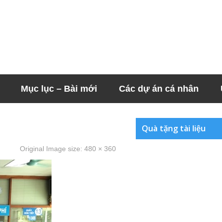
Mục lục – Bài mới
Các dự án cá nhân
Quà tặng tài liệu
Original Image size:
480 × 360