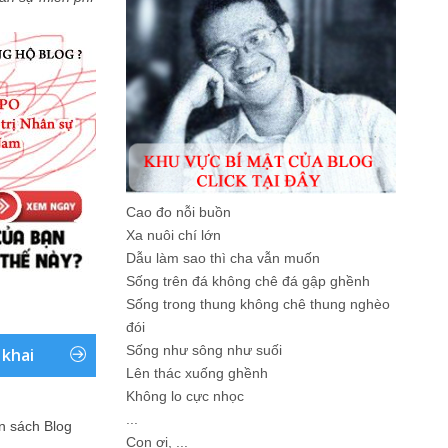
Cao đo nỗi buồn
Xa nuôi chí lớn
Dẫu làm sao thì cha vẫn muốn
Sống trên đá không chê đá gập ghềnh
Sống trong thung không chê thung nghèo
đói
Sống như sông như suối
 khai
Lên thác xuống ghềnh
Không lo cực nhọc
...
ản sách Blog
Con ơi, ...