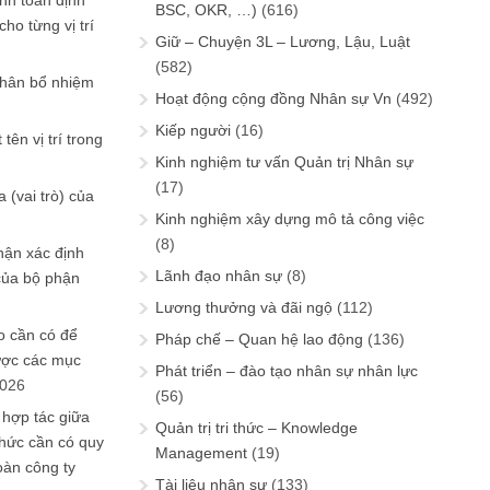
ính toán định
BSC, OKR, …)
(616)
ho từng vị trí
Giữ – Chuyện 3L – Lương, Lậu, Luật
(582)
phân bổ nhiệm
Hoạt động cộng đồng Nhân sự Vn
(492)
Kiếp người
(16)
tên vị trí trong
Kinh nghiệm tư vấn Quản trị Nhân sự
(17)
 (vai trò) của
Kinh nghiệm xây dựng mô tả công việc
(8)
hận xác định
Lãnh đạo nhân sự
(8)
của bộ phận
Lương thưởng và đãi ngộ
(112)
 cần có để
Pháp chế – Quan hệ lao động
(136)
ược các mục
Phát triển – đào tạo nhân sự nhân lực
2026
(56)
 hợp tác giữa
Quản trị tri thức – Knowledge
chức cần có quy
Management
(19)
oàn công ty
Tài liệu nhân sự
(133)