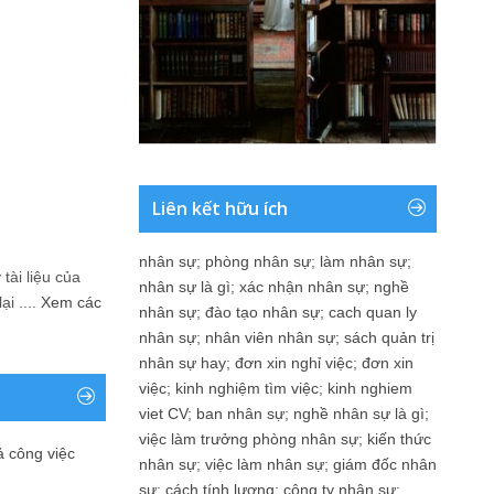
Liên kết hữu ích
nhân sự
;
phòng nhân sự
;
làm nhân sự
;
tài liệu của
nhân sự là gì
;
xác nhận nhân sự
;
nghề
i ....
Xem các
nhân sự
;
đào tạo nhân sự
;
cach quan ly
nhân sự
;
nhân viên nhân sự
;
sách quản trị
nhân sự hay
;
đơn xin nghỉ việc
;
đơn xin
việc
;
kinh nghiệm tìm việc
;
kinh nghiem
viet CV
;
ban nhân sự
;
nghề nhân sự là gì
;
việc làm trưởng phòng nhân sự
;
kiến thức
ả công việc
nhân sự
;
việc làm nhân sự
;
giám đốc nhân
sự
;
cách tính lương
;
công ty nhân sự
;