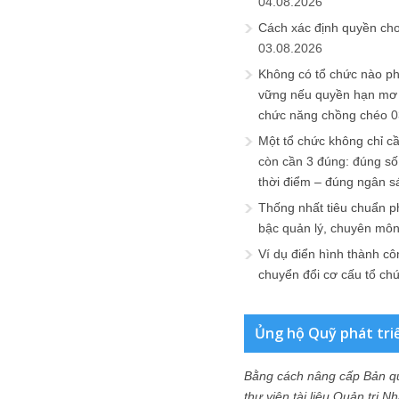
04.08.2026
Cách xác định quyền ch
03.08.2026
Không có tổ chức nào ph
vững nếu quyền hạn mơ h
chức năng chồng chéo
0
Một tổ chức không chỉ c
còn cần 3 đúng: đúng số
thời điểm – đúng ngân s
Thống nhất tiêu chuẩn p
bậc quản lý, chuyên mô
Ví dụ điển hình thành cô
chuyển đổi cơ cấu tổ ch
Ủng hộ Quỹ phát tri
Bằng cách nâng cấp Bản q
thư viện tài liệu Quản trị 