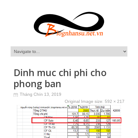
Dinh muc chi phi cho
phong ban
Tháng Chín 13, 2019
Original Image size:
592 × 217