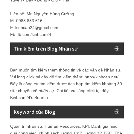
Tuyển - Dạy - Dùng - Giữ - Thải.
Liên hệ: Mr. Nguyễn Hùng Cường
M: 0988 833 616
E: kinhcan24@gmail.com
Fb: fb.com/kinhcan24
Tìm kiếm trên Blog Nhân sự
Bạn muốn tìm kiếm thêm thông tin về các vấn đề
Nhân sự
.
Vui lòng click tại đây để tìm kiếm thêm:
http://kinhcan.net/
Đây là công cụ tìm kiếm được tích hợp tìm kiếm khoảng 30
site chuyên về
nhân sự
. Chi tiết vui lòng click tại đây:
Kinhcan24′s Search
Keyword của Blog
Quản trị nhân sự, Human Resources, KPI, Đánh giá hiệu
quả công việc, chính sách lương, CnB, lương 3P, BSC, Thẻ