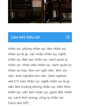
Liên kết hữu ích
nhân sự
;
phòng nhân sự
;
làm nhân sự
;
nhân sự là gì
;
xác nhận nhân sự
;
nghề
nhân sự
;
đào tạo nhân sự
;
cach quan ly
nhân sự
;
nhân viên nhân sự
;
sách quản trị
nhân sự hay
;
đơn xin nghỉ việc
;
đơn xin
việc
;
kinh nghiệm tìm việc
;
kinh nghiem
viet CV
;
ban nhân sự
;
nghề nhân sự là gì
;
việc làm trưởng phòng nhân sự
;
kiến thức
nhân sự
;
việc làm nhân sự
;
giám đốc nhân
sự
;
cách tính lương
;
công ty nhân sự
;
Cách làm KPI
;