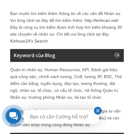
Bạn muốn tìm kiếm thêm thông tin về các vấn đề
Nhân sự
.
Vui lòng click tại đây để tìm kiếm thêm:
http://kinhcan.net/
Đây là công cụ tìm kiếm được tích hợp tìm kiếm khoảng 30
site chuyên về
nhân sự
. Chi tiết vui lòng click tại đây:
Kinhcan24′s Search
Keyword của Blog
Quản trị nhân sự, Human Resources, KPI, Đánh giá hiệu
quả công việc, chính sách lương, CnB, lương 3P, BSC, Thẻ
điểm cân bằng, tuyển dụng, đào tạo, lương thưởng, đãi
ngộ, nhân sự, tổ chức, cơ cấu tổ chức, hệ thống Quản trị
Nhân sự, trưởng phòng Nhân sự, tái tạo tổ chức
Những bài viết tại blog được chia sẻ bởi chuyên gia tư vấn
Bạn có cần Cường hỗ trợ?
Quản trị Nhân sự Nguyễn Hùng Cường (
giới thiệu
) và các
thành viên khác trong cộng đồng Nhân sự.