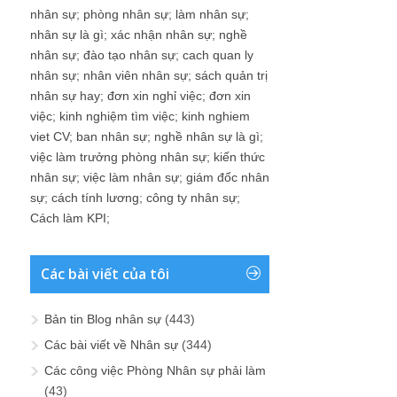
nhân sự
;
phòng nhân sự
;
làm nhân sự
;
nhân sự là gì
;
xác nhận nhân sự
;
nghề
nhân sự
;
đào tạo nhân sự
;
cach quan ly
nhân sự
;
nhân viên nhân sự
;
sách quản trị
nhân sự hay
;
đơn xin nghỉ việc
;
đơn xin
việc
;
kinh nghiệm tìm việc
;
kinh nghiem
viet CV
;
ban nhân sự
;
nghề nhân sự là gì
;
việc làm trưởng phòng nhân sự
;
kiến thức
nhân sự
;
việc làm nhân sự
;
giám đốc nhân
sự
;
cách tính lương
;
công ty nhân sự
;
Cách làm KPI
;
Các bài viết của tôi
Bản tin Blog nhân sự
(443)
Các bài viết về Nhân sự
(344)
Các công việc Phòng Nhân sự phải làm
(43)