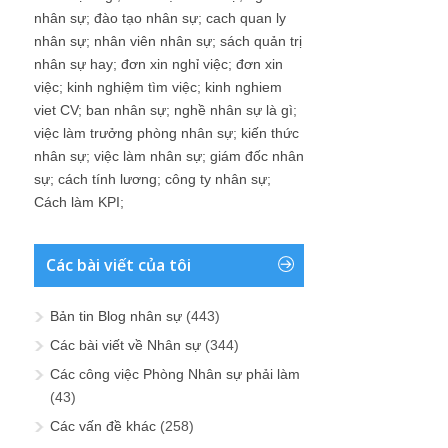
nhân sự
;
đào tạo nhân sự
;
cach quan ly
nhân sự
;
nhân viên nhân sự
;
sách quản trị
nhân sự hay
;
đơn xin nghỉ việc
;
đơn xin
việc
;
kinh nghiệm tìm việc
;
kinh nghiem
viet CV
;
ban nhân sự
;
nghề nhân sự là gì
;
việc làm trưởng phòng nhân sự
;
kiến thức
nhân sự
;
việc làm nhân sự
;
giám đốc nhân
sự
;
cách tính lương
;
công ty nhân sự
;
Cách làm KPI
;
Các bài viết của tôi
Bản tin Blog nhân sự
(443)
Các bài viết về Nhân sự
(344)
Các công việc Phòng Nhân sự phải làm
(43)
Các vấn đề khác
(258)