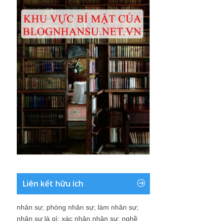
Liên kết hữu ích
nhân sự
;
phòng nhân sự
;
làm nhân sự
;
nhân sự là gì
;
xác nhận nhân sự
;
nghề