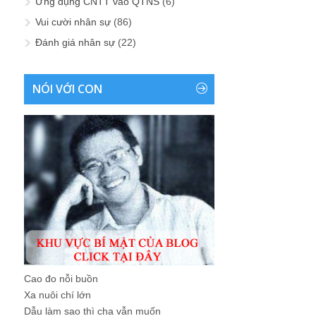
Ứng dụng CNTT vào QTNS
(6)
Vui cười nhân sự
(86)
Đánh giá nhân sự
(22)
NÓI VỚI CON
Cao đo nỗi buồn
Xa nuôi chí lớn
Dẫu làm sao thì cha vẫn muốn