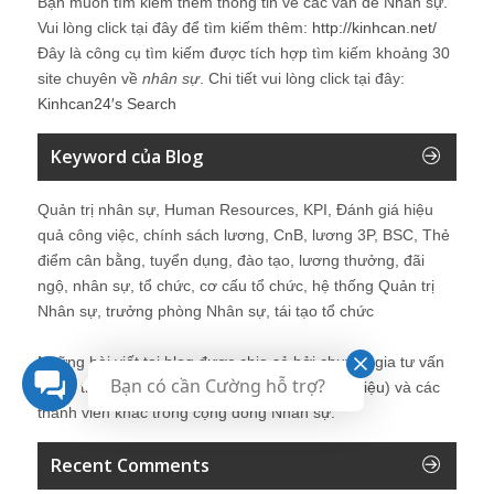
Bạn muốn tìm kiếm thêm thông tin về các vấn đề
Nhân sự
.
Vui lòng click tại đây để tìm kiếm thêm:
http://kinhcan.net/
Đây là công cụ tìm kiếm được tích hợp tìm kiếm khoảng 30
site chuyên về
nhân sự
. Chi tiết vui lòng click tại đây:
Kinhcan24′s Search
Keyword của Blog
Quản trị nhân sự, Human Resources, KPI, Đánh giá hiệu
quả công việc, chính sách lương, CnB, lương 3P, BSC, Thẻ
điểm cân bằng, tuyển dụng, đào tạo, lương thưởng, đãi
ngộ, nhân sự, tổ chức, cơ cấu tổ chức, hệ thống Quản trị
Nhân sự, trưởng phòng Nhân sự, tái tạo tổ chức
Những bài viết tại blog được chia sẻ bởi chuyên gia tư vấn
Bạn có cần Cường hỗ trợ?
Quản trị Nhân sự Nguyễn Hùng Cường (
giới thiệu
) và các
thành viên khác trong cộng đồng Nhân sự.
Recent Comments