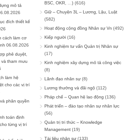
BSC, OKR, …)
(616)
 dựng mô tả
Giữ – Chuyện 3L – Lương, Lậu, Luật
06.08.2026
(582)
ục đích thiết kế
Hoạt động cộng đồng Nhân sự Vn
(492)
026
Kiếp người
(16)
n cách làm cơ
anh
06.08.2026
Kinh nghiệm tư vấn Quản trị Nhân sự
(17)
ợp phê duyệt,
in và tham mưu
Kinh nghiệm xây dựng mô tả công việc
6
(8)
ch làm hệ
Lãnh đạo nhân sự
(8)
t cho các vị trí
Lương thưởng và đãi ngộ
(112)
6
Pháp chế – Quan hệ lao động
(136)
 và phân quyền
Phát triển – đào tạo nhân sự nhân lực
(56)
ính toán định
Quản trị tri thức – Knowledge
ho từng vị trí
Management
(19)
Tài liệu nhân sự
(133)