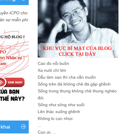
uyền iCPO cho
Nhân sự miễn phí
Cao đo nỗi buồn
Xa nuôi chí lớn
Dẫu làm sao thì cha vẫn muốn
Sống trên đá không chê đá gập ghềnh
Sống trong thung không chê thung nghèo
đói
Sống như sông như suối
Lên thác xuống ghềnh
Không lo cực nhọc
...
 khai
Con ơi, ...