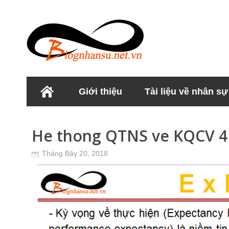
Giới thiệu
Tài liệu về nhân sự
Học viện Nhân sư
He thong QTNS ve KQCV 4
Tháng Bảy 20, 2018