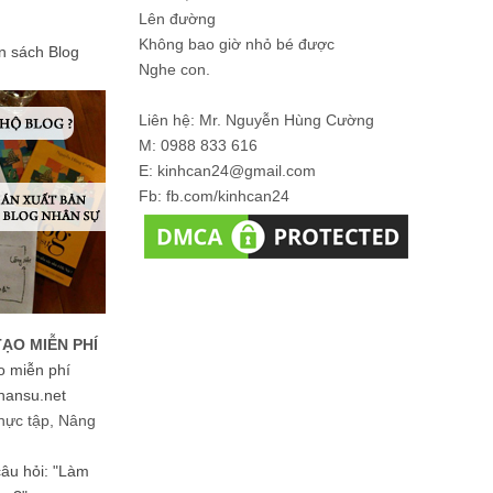
Lên đường
Không bao giờ nhỏ bé được
ản sách Blog
Nghe con.
Liên hệ: Mr. Nguyễn Hùng Cường
M: 0988 833 616
E: kinhcan24@gmail.com
Fb: fb.com/kinhcan24
TẠO MIỄN PHÍ
o miễn phí
hansu.net
hực tập, Nâng
 câu hỏi: "Làm