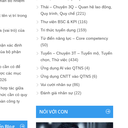
phân bổ nhiệm
Thải – Chuyện 3Q – Quan hệ lao động,
Quy trình, Quy chế
(221)
tên vị trí trong
Thư viện BSC & KPI
(116)
Tri thức tuyển dụng
(159)
 (vai trò) của
Từ điển năng lực – Core competency
(50)
hận xác định
của bộ phận
Tuyển – Chuyện 3T – Tuyển mộ, Tuyển
chọn, Thử việc
(434)
 cần có để
Ứng dụng AI vào QTNS
(4)
ược các mục
Ứng dụng CNTT vào QTNS
(6)
2026
Vui cười nhân sự
(86)
 hợp tác giữa
Đánh giá nhân sự
(22)
chức cần có quy
oàn công ty
NÓI VỚI CON
ển Blog