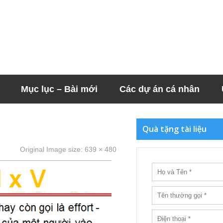
Mục lục – Bài mới
Các dự án cá nhân
Quà tặng tài liệu
Original Image size:
639 × 480