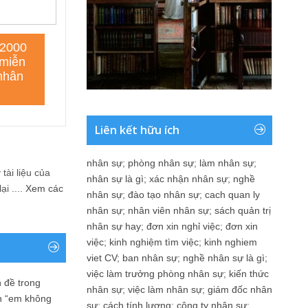
Liên kết hữu ích
nhân sự
;
phòng nhân sự
;
làm nhân sự
;
tài liệu của
nhân sự là gì
;
xác nhận nhân sự
;
nghề
i ....
Xem các
nhân sự
;
đào tạo nhân sự
;
cach quan ly
nhân sự
;
nhân viên nhân sự
;
sách quản trị
nhân sự hay
;
đơn xin nghỉ việc
;
đơn xin
việc
;
kinh nghiệm tìm việc
;
kinh nghiem
viet CV
;
ban nhân sự
;
nghề nhân sự là gì
;
việc làm trưởng phòng nhân sự
;
kiến thức
 đề trong
nhân sự
;
việc làm nhân sự
;
giám đốc nhân
n “em không
sự
;
cách tính lương
;
công ty nhân sự
;