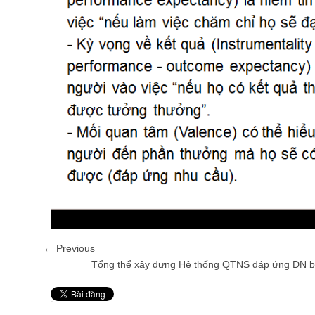
← Previous
Tổng thể xây dựng Hệ thống QTNS đáp ứng DN bà
Pin It