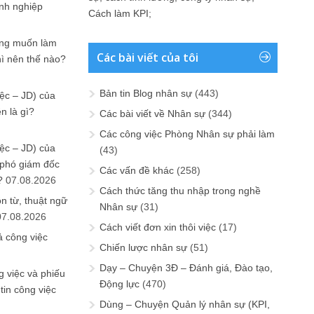
anh nghiệp
Cách làm KPI
;
ưng muốn làm
Các bài viết của tôi
hì nên thế nào?
Bản tin Blog nhân sự
(443)
ệc – JD) của
n là gì?
Các bài viết về Nhân sự
(344)
Các công việc Phòng Nhân sự phải làm
ệc – JD) của
(43)
 phó giám đốc
Các vấn đề khác
(258)
?
07.08.2026
Cách thức tăng thu nhập trong nghề
n từ, thuật ngữ
Nhân sự
(31)
07.08.2026
Cách viết đơn xin thôi việc
(17)
ả công việc
Chiến lược nhân sự
(51)
Dạy – Chuyện 3Đ – Đánh giá, Đào tạo,
 việc và phiếu
Động lực
(470)
tin công việc
Dùng – Chuyện Quản lý nhân sự (KPI,