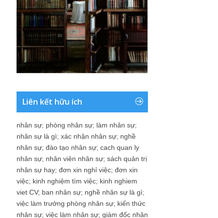
Liên kết hữu ích
nhân sự
;
phòng nhân sự
;
làm nhân sự
;
nhân sự là gì
;
xác nhận nhân sự
;
nghề
nhân sự
;
đào tạo nhân sự
;
cach quan ly
nhân sự
;
nhân viên nhân sự
;
sách quản trị
nhân sự hay
;
đơn xin nghỉ việc
;
đơn xin
việc
;
kinh nghiệm tìm việc
;
kinh nghiem
viet CV
;
ban nhân sự
;
nghề nhân sự là gì
;
việc làm trưởng phòng nhân sự
;
kiến thức
nhân sự
;
việc làm nhân sự
;
giám đốc nhân