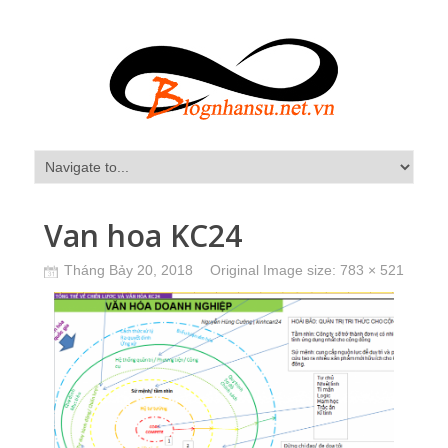
Van hoa KC24
Tháng Bảy 20, 2018
Original Image size:
783 × 521