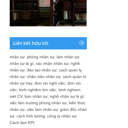
Liên kết hữu ích
nhân sự
;
phòng nhân sự
;
làm nhân sự
;
nhân sự là gì
;
xác nhận nhân sự
;
nghề
nhân sự
;
đào tạo nhân sự
;
cach quan ly
nhân sự
;
nhân viên nhân sự
;
sách quản trị
nhân sự hay
;
đơn xin nghỉ việc
;
đơn xin
việc
;
kinh nghiệm tìm việc
;
kinh nghiem
viet CV
;
ban nhân sự
;
nghề nhân sự là gì
;
việc làm trưởng phòng nhân sự
;
kiến thức
nhân sự
;
việc làm nhân sự
;
giám đốc nhân
sự
;
cách tính lương
;
công ty nhân sự
;
Cách làm KPI
;