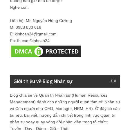
Không bao giờ nhỏ bé được
Nghe con.
Liên hệ: Mr. Nguyễn Hùng Cường
M: 0988 833 616
E: kinhcan24@gmail.com
Fb: fb.com/kinhcan24
Giới thiệu về Blog Nhân sự
Blog chia sẻ về Quản trị Nhân sự (Human Resources
Management) dành cho những người quan tâm tới Nhân sự
và Con người như CEO, Manager, HRM, HR). Ở đây có các
tài liệu, bài viết, hướng dẫn chi tiết trong lĩnh vực Quản trị
nhân sự xoay quay vòng đời nhân viên trong tổ chức:
Tuyển - Dạy - Dùng - Giữ - Thải.