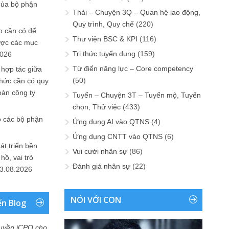
của bộ phận
Thải – Chuyện 3Q – Quan hệ lao động,
Quy trình, Quy chế
(220)
 cần có để
Thư viện BSC & KPI
(116)
ược các mục
Tri thức tuyển dụng
(159)
2026
Từ điển năng lực – Core competency
 hợp tác giữa
(50)
chức cần có quy
oàn công ty
Tuyển – Chuyện 3T – Tuyển mộ, Tuyển
chọn, Thử việc
(433)
o các bộ phận
Ứng dụng AI vào QTNS
(4)
Ứng dụng CNTT vào QTNS
(6)
át triển bền
Vui cười nhân sự
(86)
ồ, vai trò
Đánh giá nhân sự
(22)
3.08.2026
NÓI VỚI CON
ển Blog
uyền iCPO cho