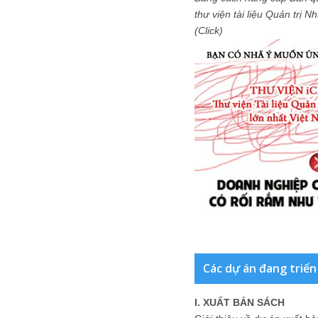
thư viện tài liệu Quản trị 
(Click)
Các dự án đang triển
I. XUẤT BẢN SÁCH