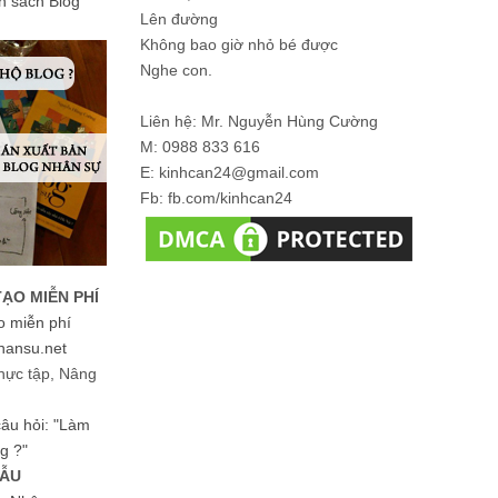
ản sách Blog
Lên đường
Không bao giờ nhỏ bé được
Nghe con.
Liên hệ: Mr. Nguyễn Hùng Cường
M: 0988 833 616
E: kinhcan24@gmail.com
Fb: fb.com/kinhcan24
TẠO MIỄN PHÍ
o miễn phí
hansu.net
hực tập, Nâng
 câu hỏi: "Làm
g ?"
MẪU