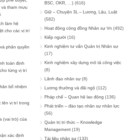
ợp phê duyệt,
BSC, OKR, …)
(616)
in và tham mưu
Giữ – Chuyện 3L – Lương, Lậu, Luật
6
(582)
ch làm hệ
Hoạt động cộng đồng Nhân sự Vn
(492)
t cho các vị trí
Kiếp người
(16)
6
Kinh nghiệm tư vấn Quản trị Nhân sự
 và phân quyền
(17)
Kinh nghiệm xây dựng mô tả công việc
ính toán định
(8)
ho từng vị trí
Lãnh đạo nhân sự
(8)
phân bổ nhiệm
Lương thưởng và đãi ngộ
(112)
Pháp chế – Quan hệ lao động
(136)
tên vị trí trong
Phát triển – đào tạo nhân sự nhân lực
(56)
 (vai trò) của
Quản trị tri thức – Knowledge
Management
(19)
hận xác định
Tài liệu nhân sự
(133)