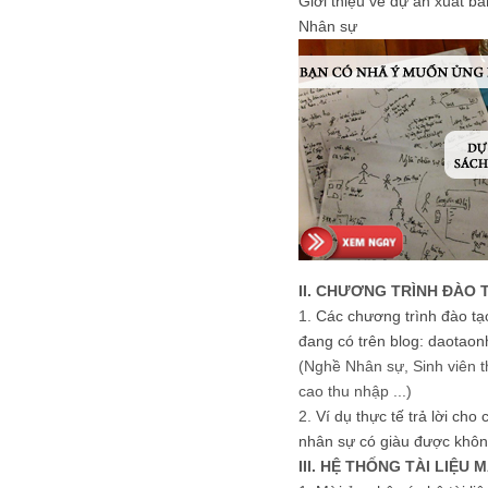
Giới thiệu về dự án xuất b
Nhân sự
II. CHƯƠNG TRÌNH ĐÀO 
1.
Các chương trình đào tạ
đang có trên blog: daotaon
(Nghề Nhân sự, Sinh viên t
cao thu nhập ...)
2.
Ví dụ thực tế trả lời cho
nhân sự có giàu được khôn
III. HỆ THỐNG TÀI LIỆU 