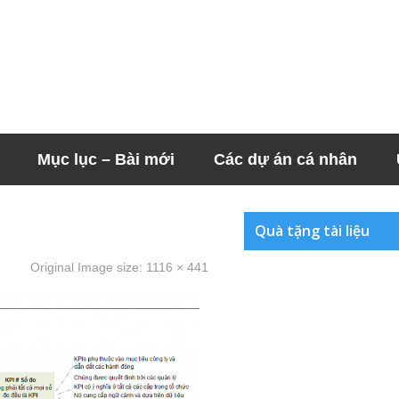
Mục lục – Bài mới
Các dự án cá nhân
Quà tặng tài liệu
Original Image size:
1116 × 441