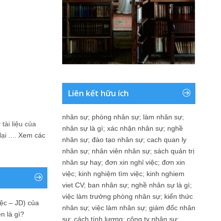
Liên kết hữu ích
nhân sự
;
phòng nhân sự
;
làm nhân sự
;
tài liệu của
nhân sự là gì
;
xác nhận nhân sự
;
nghề
i ....
Xem các
nhân sự
;
đào tạo nhân sự
;
cach quan ly
nhân sự
;
nhân viên nhân sự
;
sách quản trị
nhân sự hay
;
đơn xin nghỉ việc
;
đơn xin
việc
;
kinh nghiệm tìm việc
;
kinh nghiem
viet CV
;
ban nhân sự
;
nghề nhân sự là gì
;
việc làm trưởng phòng nhân sự
;
kiến thức
ệc – JD) của
nhân sự
;
việc làm nhân sự
;
giám đốc nhân
n là gì?
sự
;
cách tính lương
;
công ty nhân sự
;