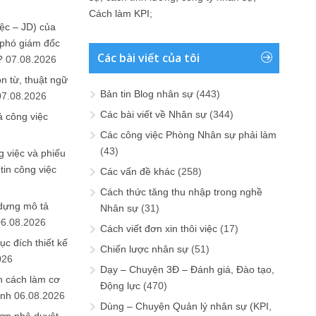
Cách làm KPI
;
ệc – JD) của
 phó giám đốc
Các bài viết của tôi
?
07.08.2026
n từ, thuật ngữ
Bản tin Blog nhân sự
(443)
07.08.2026
Các bài viết về Nhân sự
(344)
ả công việc
Các công việc Phòng Nhân sự phải làm
(43)
 việc và phiếu
tin công việc
Các vấn đề khác
(258)
Cách thức tăng thu nhập trong nghề
 dựng mô tả
Nhân sự
(31)
06.08.2026
Cách viết đơn xin thôi việc
(17)
ục đích thiết kế
Chiến lược nhân sự
(51)
026
Dạy – Chuyện 3Đ – Đánh giá, Đào tạo,
n cách làm cơ
Động lực
(470)
anh
06.08.2026
Dùng – Chuyện Quản lý nhân sự (KPI,