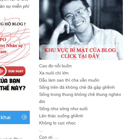
Nhân sự miễn phí
Cao đo nỗi buồn
Xa nuôi chí lớn
Dẫu làm sao thì cha vẫn muốn
Sống trên đá không chê đá gập ghềnh
Sống trong thung không chê thung nghèo
đói
Sống như sông như suối
Lên thác xuống ghềnh
 khai
Không lo cực nhọc
...
Con ơi, ...