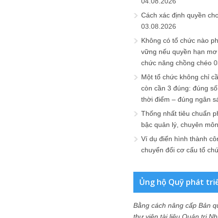
04.08.2026
Cách xác định quyền ch
03.08.2026
Không có tổ chức nào ph
vững nếu quyền hạn mơ h
chức năng chồng chéo
0
Một tổ chức không chỉ c
còn cần 3 đúng: đúng số
thời điểm – đúng ngân s
Thống nhất tiêu chuẩn p
bậc quản lý, chuyên mô
Ví dụ điển hình thành cô
chuyển đổi cơ cấu tổ ch
Ủng hộ Quỹ phát tri
Bằng cách nâng cấp Bản q
thư viện tài liệu Quản trị 