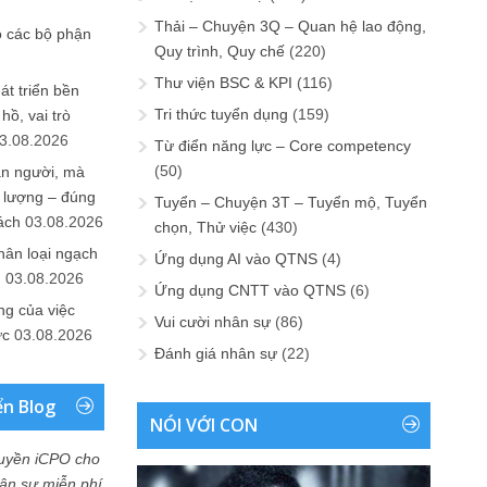
Thải – Chuyện 3Q – Quan hệ lao động,
o các bộ phận
Quy trình, Quy chế
(220)
Thư viện BSC & KPI
(116)
át triển bền
Tri thức tuyển dụng
(159)
ồ, vai trò
3.08.2026
Từ điển năng lực – Core competency
(50)
ần người, mà
 lượng – đúng
Tuyển – Chuyện 3T – Tuyển mộ, Tuyển
ách
03.08.2026
chọn, Thử việc
(430)
hân loại ngạch
Ứng dụng AI vào QTNS
(4)
n
03.08.2026
Ứng dụng CNTT vào QTNS
(6)
ng của việc
Vui cười nhân sự
(86)
ức
03.08.2026
Đánh giá nhân sự
(22)
ển Blog
NÓI VỚI CON
uyền iCPO cho
Nhân sự miễn phí