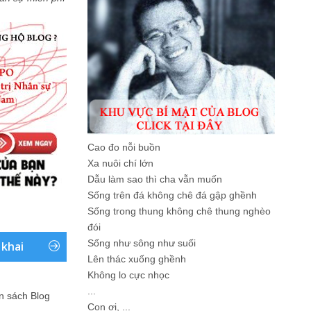
Cao đo nỗi buồn
Xa nuôi chí lớn
Dẫu làm sao thì cha vẫn muốn
Sống trên đá không chê đá gập ghềnh
Sống trong thung không chê thung nghèo
đói
Sống như sông như suối
 khai
Lên thác xuống ghềnh
Không lo cực nhọc
...
ản sách Blog
Con ơi, ...