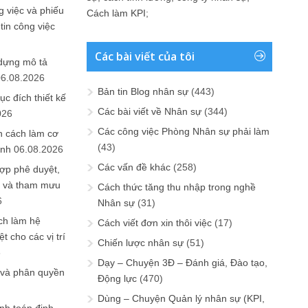
 việc và phiếu
Cách làm KPI
;
tin công việc
Các bài viết của tôi
 dựng mô tả
06.08.2026
Bản tin Blog nhân sự
(443)
ục đích thiết kế
Các bài viết về Nhân sự
(344)
026
Các công việc Phòng Nhân sự phải làm
n cách làm cơ
(43)
anh
06.08.2026
Các vấn đề khác
(258)
ợp phê duyệt,
in và tham mưu
Cách thức tăng thu nhập trong nghề
6
Nhân sự
(31)
ch làm hệ
Cách viết đơn xin thôi việc
(17)
t cho các vị trí
Chiến lược nhân sự
(51)
6
Dạy – Chuyện 3Đ – Đánh giá, Đào tạo,
 và phân quyền
Động lực
(470)
Dùng – Chuyện Quản lý nhân sự (KPI,