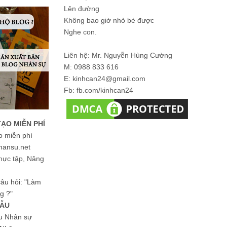
Lên đường
Không bao giờ nhỏ bé được
Nghe con.
Liên hệ: Mr. Nguyễn Hùng Cường
M: 0988 833 616
E: kinhcan24@gmail.com
Fb: fb.com/kinhcan24
TẠO MIỄN PHÍ
o miễn phí
hansu.net
hực tập, Nâng
 câu hỏi: "Làm
g ?"
MẪU
ệu Nhân sự