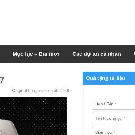
Mục lục – Bài mới
Các dự án cá nhân
7
Quà tặng tài liệu
Original Image size:
660 × 500