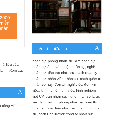
Liên kết hữu ích
nhân sự
;
phòng nhân sự
;
làm nhân sự
;
tài liệu của
nhân sự là gì
;
xác nhận nhân sự
;
nghề
i ....
Xem các
nhân sự
;
đào tạo nhân sự
;
cach quan ly
nhân sự
;
nhân viên nhân sự
;
sách quản trị
nhân sự hay
;
đơn xin nghỉ việc
;
đơn xin
việc
;
kinh nghiệm tìm việc
;
kinh nghiem
viet CV
;
ban nhân sự
;
nghề nhân sự là gì
;
việc làm trưởng phòng nhân sự
;
kiến thức
ả công việc
nhân sự
;
việc làm nhân sự
;
giám đốc nhân
sự
;
cách tính lương
;
công ty nhân sự
;