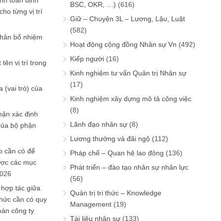
ính toán định
BSC, OKR, …)
(616)
ho từng vị trí
Giữ – Chuyện 3L – Lương, Lậu, Luật
(582)
phân bổ nhiệm
Hoạt động cộng đồng Nhân sự Vn
(492)
Kiếp người
(16)
tên vị trí trong
Kinh nghiệm tư vấn Quản trị Nhân sự
(17)
 (vai trò) của
Kinh nghiệm xây dựng mô tả công việc
(8)
hận xác định
Lãnh đạo nhân sự
(8)
của bộ phận
Lương thưởng và đãi ngộ
(112)
 cần có để
Pháp chế – Quan hệ lao động
(136)
ược các mục
Phát triển – đào tạo nhân sự nhân lực
2026
(56)
 hợp tác giữa
Quản trị tri thức – Knowledge
chức cần có quy
Management
(19)
oàn công ty
Tài liệu nhân sự
(133)