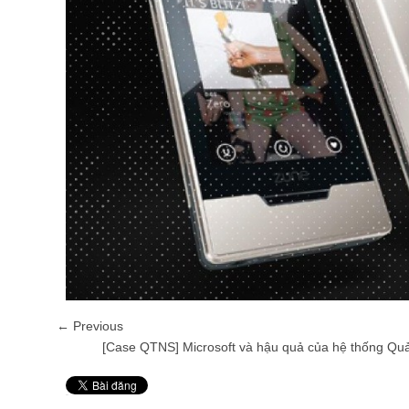
← Previous
[Case QTNS] Microsoft và hậu quả của hệ thống Quả
Pin It