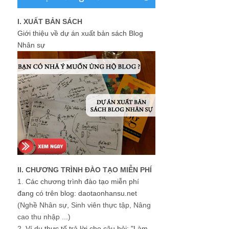
I. XUẤT BẢN SÁCH
Giới thiệu về dự án xuất bản sách Blog
Nhân sự
II. CHƯƠNG TRÌNH ĐÀO TẠO MIỄN PHÍ
1.
Các chương trình đào tạo miễn phí
đang có trên blog: daotaonhansu.net
(Nghề Nhân sự, Sinh viên thực tập, Nâng
cao thu nhập ...)
2.
Ví dụ thực tế trả lời cho câu hỏi: "Làm