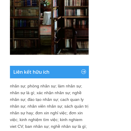
Liên kết hữu ích
nhân sự
;
phòng nhân sự
;
làm nhân sự
;
nhân sự là gì
;
xác nhận nhân sự
;
nghề
nhân sự
;
đào tạo nhân sự
;
cach quan ly
nhân sự
;
nhân viên nhân sự
;
sách quản trị
nhân sự hay
;
đơn xin nghỉ việc
;
đơn xin
việc
;
kinh nghiệm tìm việc
;
kinh nghiem
viet CV
;
ban nhân sự
;
nghề nhân sự là gì
;