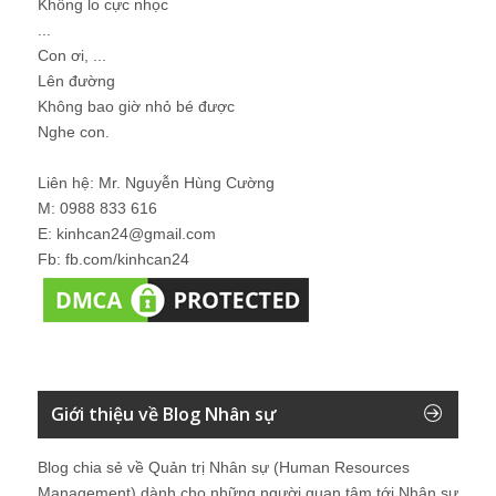
Không lo cực nhọc
...
Con ơi, ...
Lên đường
Không bao giờ nhỏ bé được
Nghe con.
Liên hệ: Mr. Nguyễn Hùng Cường
M: 0988 833 616
E: kinhcan24@gmail.com
Fb: fb.com/kinhcan24
Giới thiệu về Blog Nhân sự
Blog chia sẻ về Quản trị Nhân sự (Human Resources
Management) dành cho những người quan tâm tới Nhân sự