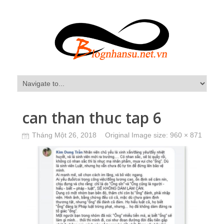
can than thuc tap 6
Tháng Một 26, 2018
Original Image size:
960 × 871