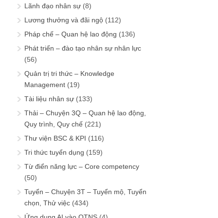
Lãnh đạo nhân sự
(8)
Lương thưởng và đãi ngộ
(112)
Pháp chế – Quan hệ lao động
(136)
Phát triển – đào tạo nhân sự nhân lực
(56)
Quản trị tri thức – Knowledge
Management
(19)
Tài liệu nhân sự
(133)
Thải – Chuyện 3Q – Quan hệ lao động,
Quy trình, Quy chế
(221)
Thư viện BSC & KPI
(116)
Tri thức tuyển dụng
(159)
Từ điển năng lực – Core competency
(50)
Tuyển – Chuyện 3T – Tuyển mộ, Tuyển
chọn, Thử việc
(434)
Ứng dụng AI vào QTNS
(4)