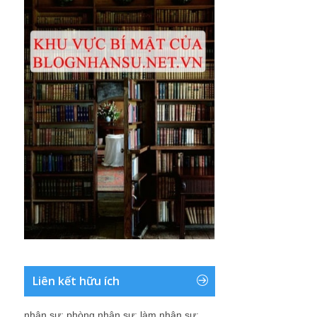
Liên kết hữu ích
nhân sự
;
phòng nhân sự
;
làm nhân sự
;