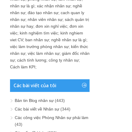
nhân sự là gì
;
xác nhận nhân sự
;
nghề
nhân sự
;
đào tạo nhân sự
;
cach quan ly
nhân sự
;
nhân viên nhân sự
;
sách quản trị
nhân sự hay
;
đơn xin nghỉ việc
;
đơn xin
việc
;
kinh nghiệm tìm việc
;
kinh nghiem
viet CV
;
ban nhân sự
;
nghề nhân sự là gì
;
việc làm trưởng phòng nhân sự
;
kiến thức
nhân sự
;
việc làm nhân sự
;
giám đốc nhân
sự
;
cách tính lương
;
công ty nhân sự
;
Cách làm KPI
;
Các bài viết của tôi
Bản tin Blog nhân sự
(443)
Các bài viết về Nhân sự
(344)
Các công việc Phòng Nhân sự phải làm
(43)