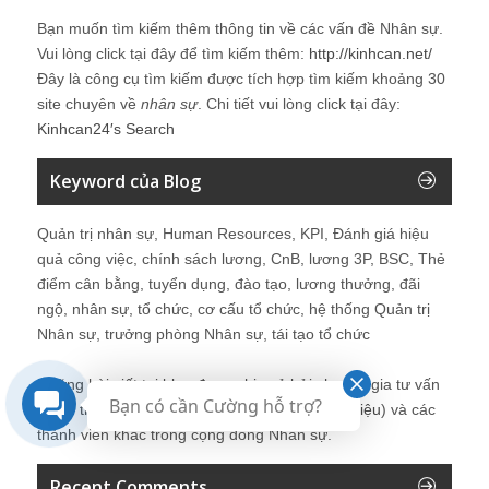
Bạn muốn tìm kiếm thêm thông tin về các vấn đề
Nhân sự
.
Vui lòng click tại đây để tìm kiếm thêm:
http://kinhcan.net/
Đây là công cụ tìm kiếm được tích hợp tìm kiếm khoảng 30
site chuyên về
nhân sự
. Chi tiết vui lòng click tại đây:
Kinhcan24′s Search
Keyword của Blog
Quản trị nhân sự, Human Resources, KPI, Đánh giá hiệu
quả công việc, chính sách lương, CnB, lương 3P, BSC, Thẻ
điểm cân bằng, tuyển dụng, đào tạo, lương thưởng, đãi
ngộ, nhân sự, tổ chức, cơ cấu tổ chức, hệ thống Quản trị
Nhân sự, trưởng phòng Nhân sự, tái tạo tổ chức
Những bài viết tại blog được chia sẻ bởi chuyên gia tư vấn
Bạn có cần Cường hỗ trợ?
Quản trị Nhân sự Nguyễn Hùng Cường (
giới thiệu
) và các
thành viên khác trong cộng đồng Nhân sự.
Recent Comments