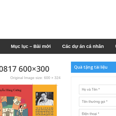
Mục lục – Bài mới
Các dự án cá nhân
0817 600×300
Quà tặng tài liệu
Original Image size:
600 × 324