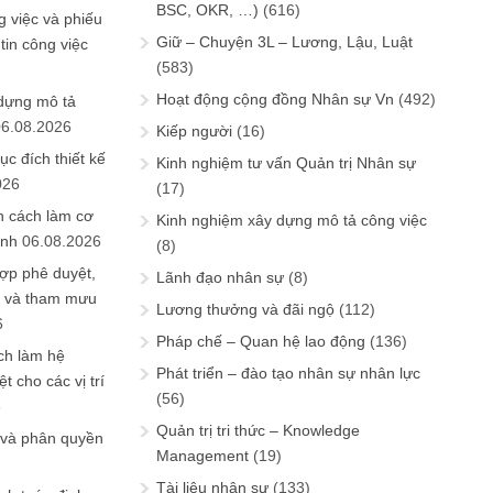
BSC, OKR, …)
(616)
 việc và phiếu
Giữ – Chuyện 3L – Lương, Lậu, Luật
tin công việc
(583)
Hoạt động cộng đồng Nhân sự Vn
(492)
 dựng mô tả
06.08.2026
Kiếp người
(16)
ục đích thiết kế
Kinh nghiệm tư vấn Quản trị Nhân sự
026
(17)
n cách làm cơ
Kinh nghiệm xây dựng mô tả công việc
anh
06.08.2026
(8)
ợp phê duyệt,
Lãnh đạo nhân sự
(8)
in và tham mưu
Lương thưởng và đãi ngộ
(112)
6
Pháp chế – Quan hệ lao động
(136)
ch làm hệ
Phát triển – đào tạo nhân sự nhân lực
t cho các vị trí
(56)
6
Quản trị tri thức – Knowledge
 và phân quyền
Management
(19)
Tài liệu nhân sự
(133)