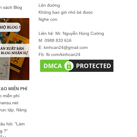
Lên đường
ản sách Blog
Không bao giờ nhỏ bé được
Nghe con.
Liên hệ: Mr. Nguyễn Hùng Cường
M: 0988 833 616
E: kinhcan24@gmail.com
Fb: fb.com/kinhcan24
TẠO MIỄN PHÍ
o miễn phí
hansu.net
hực tập, Nâng
 câu hỏi: "Làm
g ?"