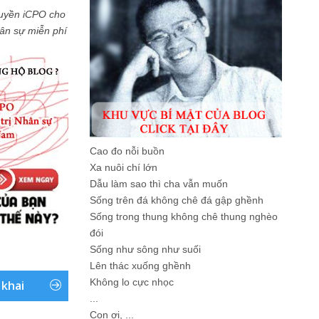
uyền iCPO cho
Nhân sự miễn phí
Cao đo nỗi buồn
Xa nuôi chí lớn
Dẫu làm sao thì cha vẫn muốn
Sống trên đá không chê đá gập ghềnh
Sống trong thung không chê thung nghèo
đói
Sống như sông như suối
Lên thác xuống ghềnh
Không lo cực nhọc
 khai
...
Con ơi, ...