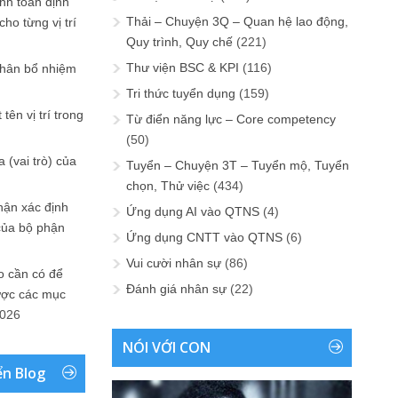
ính toán định
Thải – Chuyện 3Q – Quan hệ lao động,
ho từng vị trí
Quy trình, Quy chế
(221)
Thư viện BSC & KPI
(116)
phân bổ nhiệm
Tri thức tuyển dụng
(159)
tên vị trí trong
Từ điển năng lực – Core competency
(50)
 (vai trò) của
Tuyển – Chuyện 3T – Tuyển mộ, Tuyển
chọn, Thử việc
(434)
hận xác định
Ứng dụng AI vào QTNS
(4)
của bộ phận
Ứng dụng CNTT vào QTNS
(6)
Vui cười nhân sự
(86)
 cần có để
Đánh giá nhân sự
(22)
ược các mục
2026
NÓI VỚI CON
ển Blog