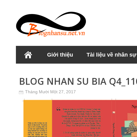
Giới thiệu
Tài liệu về nhân sự
Học viện Nhân sư
BLOG NHAN SU BIA Q4_11
Tháng Mười Một 27, 2017