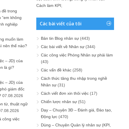
Cách làm KPI
;
 đề trong
n “em không
Các bài viết của tôi
anh nghiệp
Bản tin Blog nhân sự
(443)
ưng muốn làm
hì nên thế nào?
Các bài viết về Nhân sự
(344)
Các công việc Phòng Nhân sự phải làm
ệc – JD) của
(43)
n là gì?
Các vấn đề khác
(258)
Cách thức tăng thu nhập trong nghề
ệc – JD) của
Nhân sự
(31)
 phó giám đốc
Cách viết đơn xin thôi việc
(17)
?
07.08.2026
Chiến lược nhân sự
(51)
n từ, thuật ngữ
Dạy – Chuyện 3Đ – Đánh giá, Đào tạo,
07.08.2026
Động lực
(470)
ả công việc
Dùng – Chuyện Quản lý nhân sự (KPI,