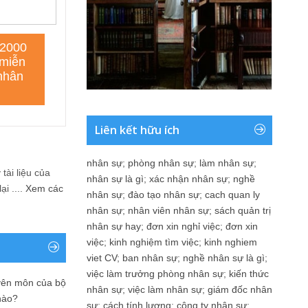
Liên kết hữu ích
nhân sự
;
phòng nhân sự
;
làm nhân sự
;
tài liệu của
nhân sự là gì
;
xác nhận nhân sự
;
nghề
i ....
Xem các
nhân sự
;
đào tạo nhân sự
;
cach quan ly
nhân sự
;
nhân viên nhân sự
;
sách quản trị
nhân sự hay
;
đơn xin nghỉ việc
;
đơn xin
việc
;
kinh nghiệm tìm việc
;
kinh nghiem
viet CV
;
ban nhân sự
;
nghề nhân sự là gì
;
việc làm trưởng phòng nhân sự
;
kiến thức
yên môn của bộ
nhân sự
;
việc làm nhân sự
;
giám đốc nhân
nào?
sự
;
cách tính lương
;
công ty nhân sự
;