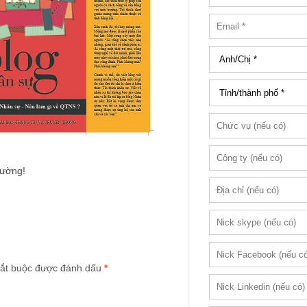
Cường!
ắt buộc được đánh dấu
*