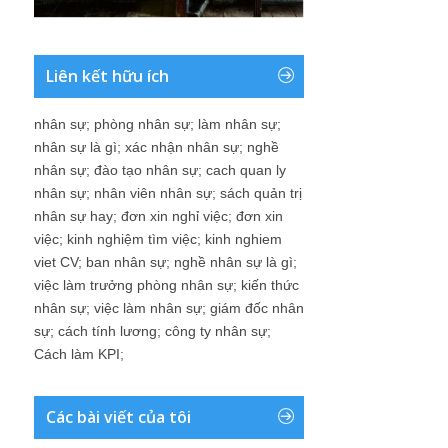
Liên kết hữu ích
nhân sự
;
phòng nhân sự
;
làm nhân sự
;
nhân sự là gì
;
xác nhận nhân sự
;
nghề
nhân sự
;
đào tạo nhân sự
;
cach quan ly
nhân sự
;
nhân viên nhân sự
;
sách quản trị
nhân sự hay
;
đơn xin nghỉ việc
;
đơn xin
việc
;
kinh nghiệm tìm việc
;
kinh nghiem
viet CV
;
ban nhân sự
;
nghề nhân sự là gì
;
việc làm trưởng phòng nhân sự
;
kiến thức
nhân sự
;
việc làm nhân sự
;
giám đốc nhân
sự
;
cách tính lương
;
công ty nhân sự
;
Cách làm KPI
;
Các bài viết của tôi