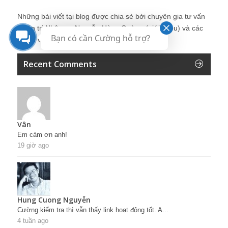
Những bài viết tại blog được chia sẻ bởi chuyên gia tư vấn
Quản trị Nhân sự Nguyễn Hùng Cường (
giới thiệu
) và các
Bạn có cần Cường hỗ trợ?
thành viên khác trong cộng đồng Nhân sự.
Recent Comments
Vân
Em cảm ơn anh!
19 giờ ago
Hung Cuong Nguyễn
Cường kiểm tra thì vẫn thấy link hoạt động tốt. A...
4 tuần ago