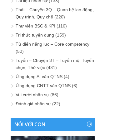
Tài liệu nhân sự
(133)
Thải – Chuyện 3Q – Quan hệ lao động,
Quy trình, Quy chế
(220)
Thư viện BSC & KPI
(116)
Tri thức tuyển dụng
(159)
Từ điển năng lực – Core competency
(50)
Tuyển – Chuyện 3T – Tuyển mộ, Tuyển
chọn, Thử việc
(431)
Ứng dụng AI vào QTNS
(4)
Ứng dụng CNTT vào QTNS
(6)
Vui cười nhân sự
(86)
Đánh giá nhân sự
(22)
NÓI VỚI CON