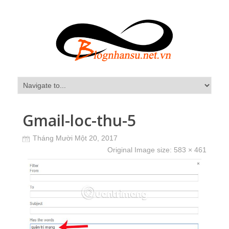
Gmail-loc-thu-5
Tháng Mười Một 20, 2017
Original Image size:
583 × 461