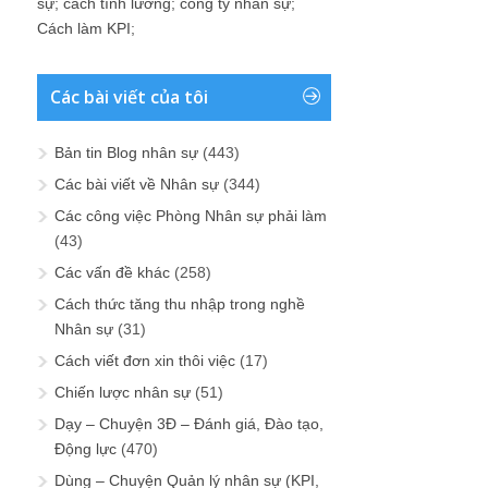
sự
;
cách tính lương
;
công ty nhân sự
;
Cách làm KPI
;
Các bài viết của tôi
Bản tin Blog nhân sự
(443)
Các bài viết về Nhân sự
(344)
Các công việc Phòng Nhân sự phải làm
(43)
Các vấn đề khác
(258)
Cách thức tăng thu nhập trong nghề
Nhân sự
(31)
Cách viết đơn xin thôi việc
(17)
Chiến lược nhân sự
(51)
Dạy – Chuyện 3Đ – Đánh giá, Đào tạo,
Động lực
(470)
Dùng – Chuyện Quản lý nhân sự (KPI,