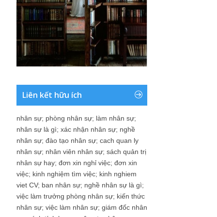
Liên kết hữu ích
nhân sự
;
phòng nhân sự
;
làm nhân sự
;
nhân sự là gì
;
xác nhận nhân sự
;
nghề
nhân sự
;
đào tạo nhân sự
;
cach quan ly
nhân sự
;
nhân viên nhân sự
;
sách quản trị
nhân sự hay
;
đơn xin nghỉ việc
;
đơn xin
việc
;
kinh nghiệm tìm việc
;
kinh nghiem
viet CV
;
ban nhân sự
;
nghề nhân sự là gì
;
việc làm trưởng phòng nhân sự
;
kiến thức
nhân sự
;
việc làm nhân sự
;
giám đốc nhân