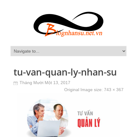
tu-van-quan-ly-nhan-su
Tháng Mười Một 13, 2017
Original Image size:
743 × 367