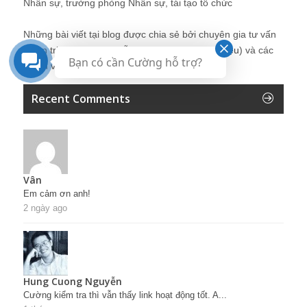
Nhân sự, trưởng phòng Nhân sự, tái tạo tổ chức
Những bài viết tại blog được chia sẻ bởi chuyên gia tư vấn
Quản trị Nhân sự Nguyễn Hùng Cường (
giới thiệu
) và các
Bạn có cần Cường hỗ trợ?
thành viên khác trong cộng đồng Nhân sự.
Recent Comments
Vân
Em cảm ơn anh!
2 ngày ago
Hung Cuong Nguyễn
Cường kiểm tra thì vẫn thấy link hoạt động tốt. A...