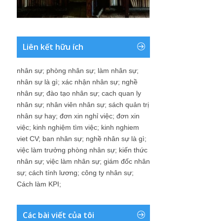
Liên kết hữu ích
nhân sự
;
phòng nhân sự
;
làm nhân sự
;
nhân sự là gì
;
xác nhận nhân sự
;
nghề
nhân sự
;
đào tạo nhân sự
;
cach quan ly
nhân sự
;
nhân viên nhân sự
;
sách quản trị
nhân sự hay
;
đơn xin nghỉ việc
;
đơn xin
việc
;
kinh nghiệm tìm việc
;
kinh nghiem
viet CV
;
ban nhân sự
;
nghề nhân sự là gì
;
việc làm trưởng phòng nhân sự
;
kiến thức
nhân sự
;
việc làm nhân sự
;
giám đốc nhân
sự
;
cách tính lương
;
công ty nhân sự
;
Cách làm KPI
;
Các bài viết của tôi