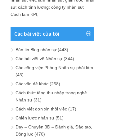
nhân sự
;
việc làm nhân sự
;
giám đốc nhân
sự
;
cách tính lương
;
công ty nhân sự
;
Cách làm KPI
;
Các bài viết của tôi
Bản tin Blog nhân sự
(443)
Các bài viết về Nhân sự
(344)
Các công việc Phòng Nhân sự phải làm
(43)
Các vấn đề khác
(258)
Cách thức tăng thu nhập trong nghề
Nhân sự
(31)
Cách viết đơn xin thôi việc
(17)
Chiến lược nhân sự
(51)
Dạy – Chuyện 3Đ – Đánh giá, Đào tạo,
Động lực
(470)