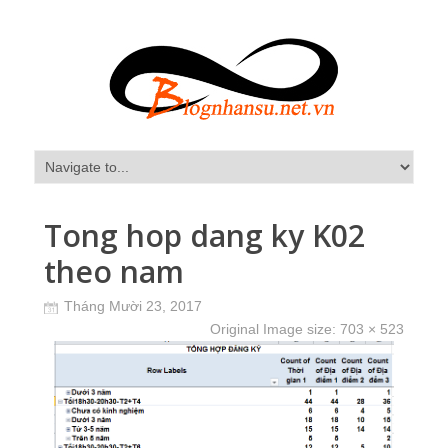
Tong hop dang ky K02
theo nam
Tháng Mười 23, 2017
Original Image size:
703 × 523