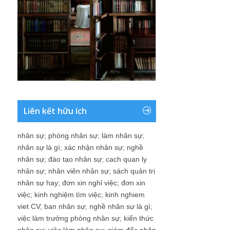
Liên kết hữu ích
nhân sự
;
phòng nhân sự
;
làm nhân sự
;
nhân sự là gì
;
xác nhận nhân sự
;
nghề
nhân sự
;
đào tạo nhân sự
;
cach quan ly
nhân sự
;
nhân viên nhân sự
;
sách quản trị
nhân sự hay
;
đơn xin nghỉ việc
;
đơn xin
việc
;
kinh nghiệm tìm việc
;
kinh nghiem
viet CV
;
ban nhân sự
;
nghề nhân sự là gì
;
việc làm trưởng phòng nhân sự
;
kiến thức