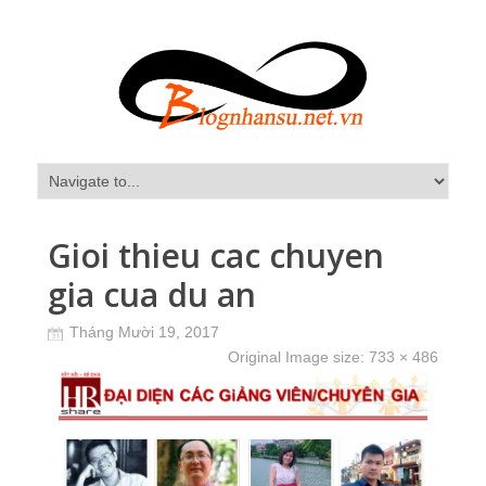
Gioi thieu cac chuyen
gia cua du an
Tháng Mười 19, 2017
Original Image size:
733 × 486