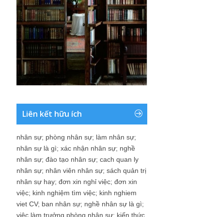
Liên kết hữu ích
nhân sự
;
phòng nhân sự
;
làm nhân sự
;
nhân sự là gì
;
xác nhận nhân sự
;
nghề
nhân sự
;
đào tạo nhân sự
;
cach quan ly
nhân sự
;
nhân viên nhân sự
;
sách quản trị
nhân sự hay
;
đơn xin nghỉ việc
;
đơn xin
việc
;
kinh nghiệm tìm việc
;
kinh nghiem
viet CV
;
ban nhân sự
;
nghề nhân sự là gì
;
việc làm trưởng phòng nhân sự
;
kiến thức