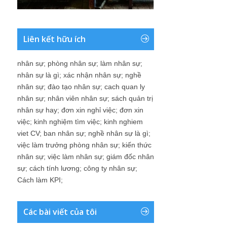
Liên kết hữu ích
nhân sự
;
phòng nhân sự
;
làm nhân sự
;
nhân sự là gì
;
xác nhận nhân sự
;
nghề
nhân sự
;
đào tạo nhân sự
;
cach quan ly
nhân sự
;
nhân viên nhân sự
;
sách quản trị
nhân sự hay
;
đơn xin nghỉ việc
;
đơn xin
việc
;
kinh nghiệm tìm việc
;
kinh nghiem
viet CV
;
ban nhân sự
;
nghề nhân sự là gì
;
việc làm trưởng phòng nhân sự
;
kiến thức
nhân sự
;
việc làm nhân sự
;
giám đốc nhân
sự
;
cách tính lương
;
công ty nhân sự
;
Cách làm KPI
;
Các bài viết của tôi