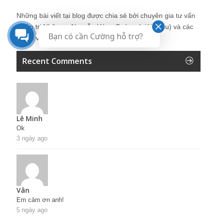
Những bài viết tại blog được chia sẻ bởi chuyên gia tư vấn
Quản trị Nhân sự Nguyễn Hùng Cường (
giới thiệu
) và các
Bạn có cần Cường hỗ trợ?
thành viên khác trong cộng đồng Nhân sự.
Recent Comments
Lê Minh
Ok
3 ngày ago
Vân
Em cảm ơn anh!
5 ngày ago