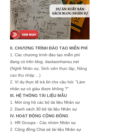
II. CHƯƠNG TRÌNH ĐÀO TẠO MIỄN PHÍ
1.
Các chương trình đào tạo miễn phí
đang có trên blog: daotaonhansu.net
(Nghề Nhân sự, Sinh viên thực tập, Nâng
cao thu nhập ...)
2.
Ví dụ thực tế trả lời cho câu hỏi: "Làm
nhân sự có giàu được không ?"
III. HỆ THỐNG TÀI LIỆU MẪU
1.
Mời ủng hộ các bộ tài liệu Nhân sự
2.
Danh sách 30 bộ tài liệu Nhân sự
IV. HOẠT ĐỘNG CỘNG ĐỒNG
1.
HR Groups - Các nhóm Nhân sự
2.
Cộng đồng Chia sẻ tài liệu Nhân sự