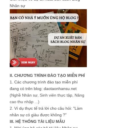
Nhân sự
II. CHƯƠNG TRÌNH ĐÀO TẠO MIỄN PHÍ
1.
Các chương trình đào tạo miễn phí
đang có trên blog: daotaonhansu.net
(Nghề Nhân sự, Sinh viên thực tập, Nâng
cao thu nhập ...)
2.
Ví dụ thực tế trả lời cho câu hỏi: "Làm
nhân sự có giàu được không ?"
III. HỆ THỐNG TÀI LIỆU MẪU
1.
Mời ủng hộ các bộ tài liệu Nhân sự