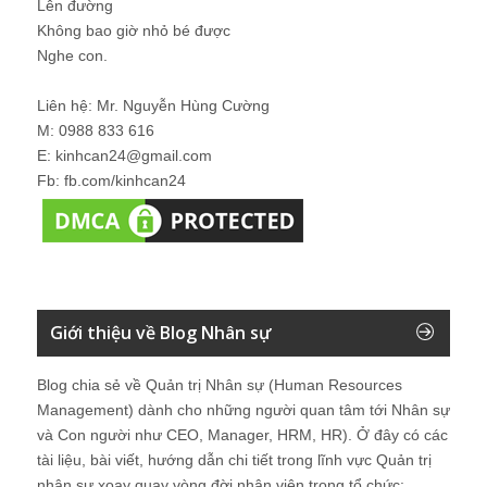
Lên đường
Không bao giờ nhỏ bé được
Nghe con.
Liên hệ: Mr. Nguyễn Hùng Cường
M: 0988 833 616
E: kinhcan24@gmail.com
Fb: fb.com/kinhcan24
Giới thiệu về Blog Nhân sự
Blog chia sẻ về Quản trị Nhân sự (Human Resources
Management) dành cho những người quan tâm tới Nhân sự
và Con người như CEO, Manager, HRM, HR). Ở đây có các
tài liệu, bài viết, hướng dẫn chi tiết trong lĩnh vực Quản trị
nhân sự xoay quay vòng đời nhân viên trong tổ chức: