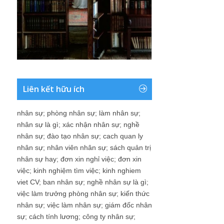
Liên kết hữu ích
nhân sự
;
phòng nhân sự
;
làm nhân sự
;
nhân sự là gì
;
xác nhận nhân sự
;
nghề
nhân sự
;
đào tạo nhân sự
;
cach quan ly
nhân sự
;
nhân viên nhân sự
;
sách quản trị
nhân sự hay
;
đơn xin nghỉ việc
;
đơn xin
việc
;
kinh nghiệm tìm việc
;
kinh nghiem
viet CV
;
ban nhân sự
;
nghề nhân sự là gì
;
việc làm trưởng phòng nhân sự
;
kiến thức
nhân sự
;
việc làm nhân sự
;
giám đốc nhân
sự
;
cách tính lương
;
công ty nhân sự
;