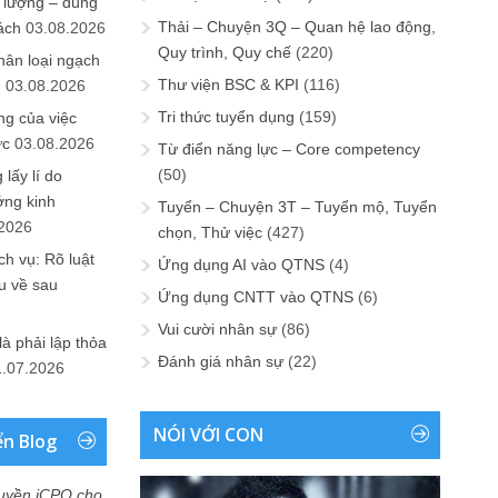
 lượng – đúng
Thải – Chuyện 3Q – Quan hệ lao động,
ách
03.08.2026
Quy trình, Quy chế
(220)
hân loại ngạch
Thư viện BSC & KPI
(116)
n
03.08.2026
Tri thức tuyển dụng
(159)
ng của việc
ức
03.08.2026
Từ điển năng lực – Core competency
(50)
lấy lí do
ớng kinh
Tuyển – Chuyện 3T – Tuyển mộ, Tuyển
.2026
chọn, Thử việc
(427)
h vụ: Rõ luật
Ứng dụng AI vào QTNS
(4)
u về sau
Ứng dụng CNTT vào QTNS
(6)
Vui cười nhân sự
(86)
là phải lập thỏa
Đánh giá nhân sự
(22)
1.07.2026
NÓI VỚI CON
ển Blog
uyền iCPO cho