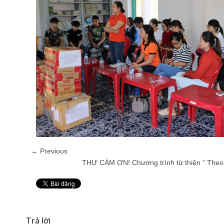
← Previous
THƯ CẢM ƠN! Chương trình từ thiện “ Theo
Pin It
Trả lời