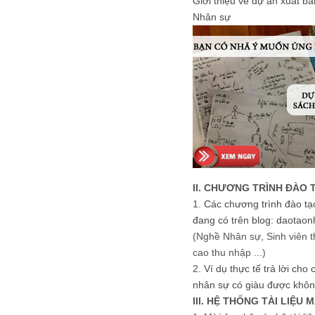
Giới thiệu về dự án xuất b
Nhân sự
II. CHƯƠNG TRÌNH ĐÀO 
1.
Các chương trình đào tạ
đang có trên blog: daotaon
(Nghề Nhân sự, Sinh viên t
cao thu nhập ...)
2.
Ví dụ thực tế trả lời cho
nhân sự có giàu được khôn
III. HỆ THỐNG TÀI LIỆU 