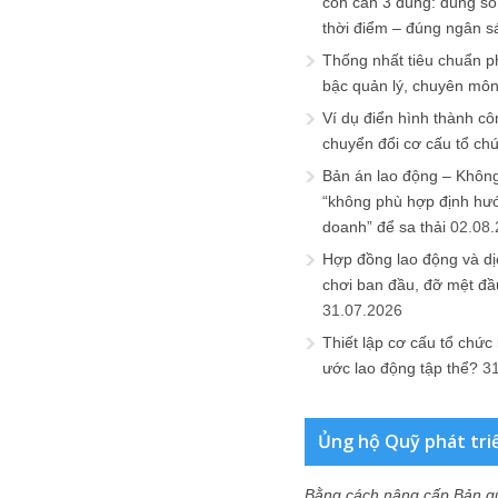
còn cần 3 đúng: đúng số
thời điểm – đúng ngân s
Thống nhất tiêu chuẩn p
bậc quản lý, chuyên mô
Ví dụ điển hình thành cô
chuyển đổi cơ cấu tổ ch
Bản án lao động – Không 
“không phù hợp định hư
doanh” để sa thải
02.08
Hợp đồng lao động và dịc
chơi ban đầu, đỡ mệt đầ
31.07.2026
Thiết lập cơ cấu tổ chức 
ước lao động tập thể?
3
Ủng hộ Quỹ phát tri
Bằng cách nâng cấp Bản q