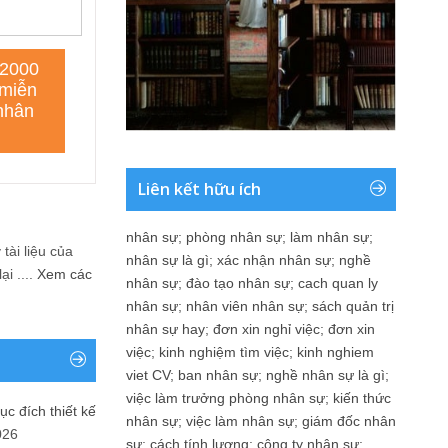
Liên kết hữu ích
nhân sự
;
phòng nhân sự
;
làm nhân sự
;
tài liệu của
nhân sự là gì
;
xác nhận nhân sự
;
nghề
i ....
Xem các
nhân sự
;
đào tạo nhân sự
;
cach quan ly
nhân sự
;
nhân viên nhân sự
;
sách quản trị
nhân sự hay
;
đơn xin nghỉ việc
;
đơn xin
việc
;
kinh nghiệm tìm việc
;
kinh nghiem
viet CV
;
ban nhân sự
;
nghề nhân sự là gì
;
việc làm trưởng phòng nhân sự
;
kiến thức
ục đích thiết kế
nhân sự
;
việc làm nhân sự
;
giám đốc nhân
026
sự
;
cách tính lương
;
công ty nhân sự
;