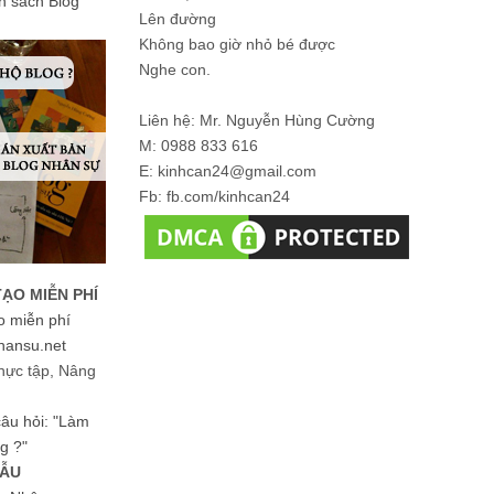
ản sách Blog
Lên đường
Không bao giờ nhỏ bé được
Nghe con.
Liên hệ: Mr. Nguyễn Hùng Cường
M: 0988 833 616
E: kinhcan24@gmail.com
Fb: fb.com/kinhcan24
TẠO MIỄN PHÍ
o miễn phí
hansu.net
hực tập, Nâng
 câu hỏi: "Làm
g ?"
MẪU