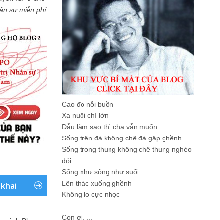
Nhân sự miễn phí
Cao đo nỗi buồn
Xa nuôi chí lớn
Dẫu làm sao thì cha vẫn muốn
Sống trên đá không chê đá gập ghềnh
Sống trong thung không chê thung nghèo
đói
Sống như sông như suối
Lên thác xuống ghềnh
 khai
Không lo cực nhọc
...
Con ơi, ...