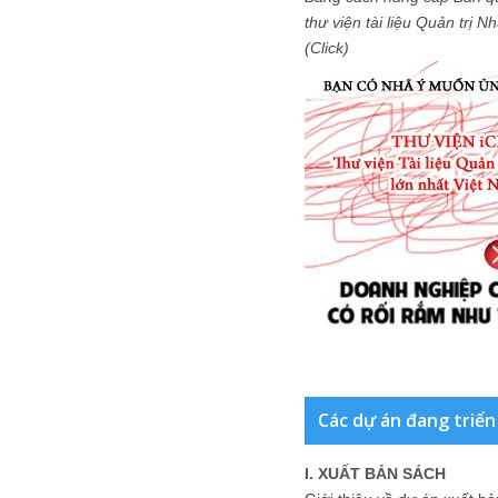
thư viện tài liệu Quản trị 
(Click)
Các dự án đang triển
I. XUẤT BẢN SÁCH