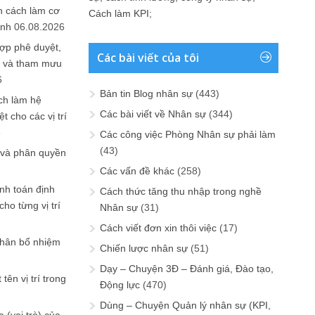
n cách làm cơ
Cách làm KPI
;
anh
06.08.2026
ợp phê duyệt,
Các bài viết của tôi
in và tham mưu
6
Bản tin Blog nhân sự
(443)
ch làm hệ
Các bài viết về Nhân sự
(344)
t cho các vị trí
6
Các công việc Phòng Nhân sự phải làm
(43)
 và phân quyền
Các vấn đề khác
(258)
ính toán định
Cách thức tăng thu nhập trong nghề
ho từng vị trí
Nhân sự
(31)
Cách viết đơn xin thôi việc
(17)
phân bổ nhiệm
Chiến lược nhân sự
(51)
Dạy – Chuyện 3Đ – Đánh giá, Đào tạo,
tên vị trí trong
Động lực
(470)
Dùng – Chuyện Quản lý nhân sự (KPI,