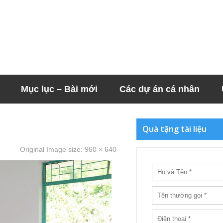
Mục lục – Bài mới
Các dự án cá nhân
Quà tặng tài liệu
Original Image size:
960 × 640