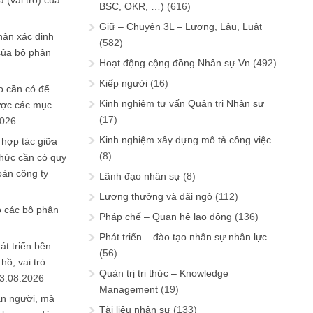
 (vai trò) của
BSC, OKR, …)
(616)
Giữ – Chuyện 3L – Lương, Lậu, Luật
hận xác định
(582)
của bộ phận
Hoạt động cộng đồng Nhân sự Vn
(492)
Kiếp người
(16)
 cần có để
Kinh nghiệm tư vấn Quản trị Nhân sự
ược các mục
(17)
2026
Kinh nghiệm xây dựng mô tả công việc
 hợp tác giữa
(8)
chức cần có quy
oàn công ty
Lãnh đạo nhân sự
(8)
Lương thưởng và đãi ngộ
(112)
o các bộ phận
Pháp chế – Quan hệ lao động
(136)
Phát triển – đào tạo nhân sự nhân lực
át triển bền
(56)
ồ, vai trò
Quản trị tri thức – Knowledge
3.08.2026
Management
(19)
ần người, mà
Tài liệu nhân sự
(133)