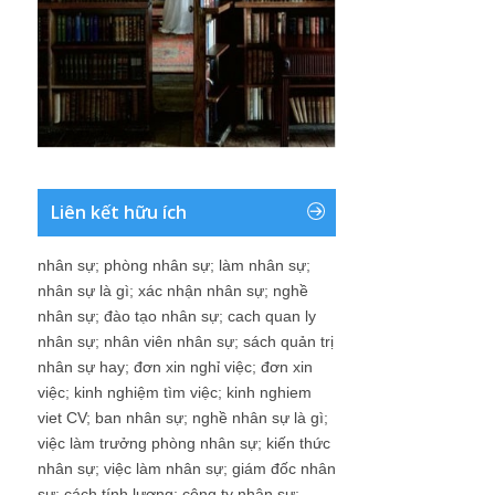
Liên kết hữu ích
nhân sự
;
phòng nhân sự
;
làm nhân sự
;
nhân sự là gì
;
xác nhận nhân sự
;
nghề
nhân sự
;
đào tạo nhân sự
;
cach quan ly
nhân sự
;
nhân viên nhân sự
;
sách quản trị
nhân sự hay
;
đơn xin nghỉ việc
;
đơn xin
việc
;
kinh nghiệm tìm việc
;
kinh nghiem
viet CV
;
ban nhân sự
;
nghề nhân sự là gì
;
việc làm trưởng phòng nhân sự
;
kiến thức
nhân sự
;
việc làm nhân sự
;
giám đốc nhân
sự
;
cách tính lương
;
công ty nhân sự
;