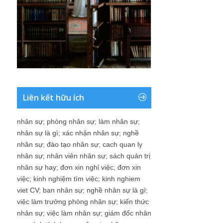
Liên kết hữu ích
nhân sự
;
phòng nhân sự
;
làm nhân sự
;
nhân sự là gì
;
xác nhận nhân sự
;
nghề
nhân sự
;
đào tạo nhân sự
;
cach quan ly
nhân sự
;
nhân viên nhân sự
;
sách quản trị
nhân sự hay
;
đơn xin nghỉ việc
;
đơn xin
việc
;
kinh nghiệm tìm việc
;
kinh nghiem
viet CV
;
ban nhân sự
;
nghề nhân sự là gì
;
việc làm trưởng phòng nhân sự
;
kiến thức
nhân sự
;
việc làm nhân sự
;
giám đốc nhân