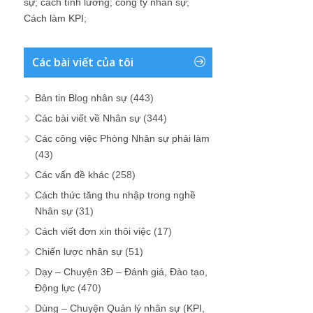
sự
;
cách tính lương
;
công ty nhân sự
;
Cách làm KPI
;
Các bài viết của tôi
Bản tin Blog nhân sự
(443)
Các bài viết về Nhân sự
(344)
Các công việc Phòng Nhân sự phải làm
(43)
Các vấn đề khác
(258)
Cách thức tăng thu nhập trong nghề
Nhân sự
(31)
Cách viết đơn xin thôi việc
(17)
Chiến lược nhân sự
(51)
Dạy – Chuyện 3Đ – Đánh giá, Đào tạo,
Động lực
(470)
Dùng – Chuyện Quản lý nhân sự (KPI,