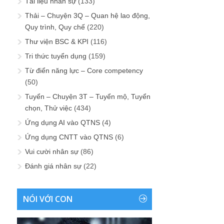
Tài liệu nhân sự
(133)
Thải – Chuyện 3Q – Quan hệ lao động,
Quy trình, Quy chế
(220)
Thư viện BSC & KPI
(116)
Tri thức tuyển dụng
(159)
Từ điển năng lực – Core competency
(50)
Tuyển – Chuyện 3T – Tuyển mộ, Tuyển
chọn, Thử việc
(434)
Ứng dụng AI vào QTNS
(4)
Ứng dụng CNTT vào QTNS
(6)
Vui cười nhân sự
(86)
Đánh giá nhân sự
(22)
NÓI VỚI CON