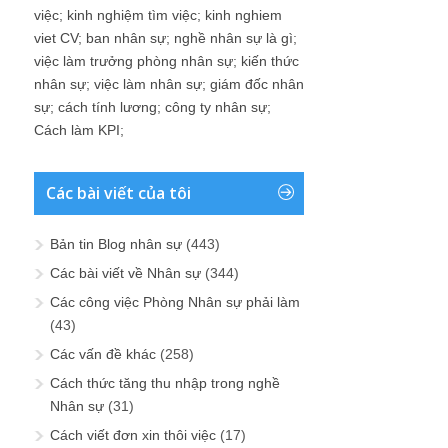
việc
;
kinh nghiệm tìm việc
;
kinh nghiem
viet CV
;
ban nhân sự
;
nghề nhân sự là gì
;
việc làm trưởng phòng nhân sự
;
kiến thức
nhân sự
;
việc làm nhân sự
;
giám đốc nhân
sự
;
cách tính lương
;
công ty nhân sự
;
Cách làm KPI
;
Các bài viết của tôi
Bản tin Blog nhân sự
(443)
Các bài viết về Nhân sự
(344)
Các công việc Phòng Nhân sự phải làm
(43)
Các vấn đề khác
(258)
Cách thức tăng thu nhập trong nghề
Nhân sự
(31)
Cách viết đơn xin thôi việc
(17)