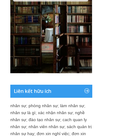
Liên kết hữu ích
nhân sự
;
phòng nhân sự
;
làm nhân sự
;
nhân sự là gì
;
xác nhận nhân sự
;
nghề
nhân sự
;
đào tạo nhân sự
;
cach quan ly
nhân sự
;
nhân viên nhân sự
;
sách quản trị
nhân sự hay
;
đơn xin nghỉ việc
;
đơn xin