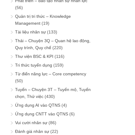
Phát triển – đào tạo nhân sự nhân lực
(56)
Quản trị tri thức – Knowledge
Management
(19)
Tài liệu nhân sự
(133)
Thải – Chuyện 3Q – Quan hệ lao động,
Quy trình, Quy chế
(220)
Thư viện BSC & KPI
(116)
Tri thức tuyển dụng
(159)
Từ điển năng lực – Core competency
(50)
Tuyển – Chuyện 3T – Tuyển mộ, Tuyển
chọn, Thử việc
(430)
Ứng dụng AI vào QTNS
(4)
Ứng dụng CNTT vào QTNS
(6)
Vui cười nhân sự
(86)
Đánh giá nhân sự
(22)