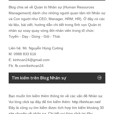
Blog chia sẻ về Quản trị Nhân sự (Human Resources
Management) dành cho những người quan tâm tới Nhân sự
và Con người như CEO, Manager, HRM, HR). Ở đây có các
tài liệu, bài viết, hướng dẫn chi tiết trong lĩnh vực Quản trị
nhân sự xoay quay vòng đời nhân viên trong tổ chức:
Tuyển - Dạy - Dùng - Giữ - Thải.
Liên hệ: Mr. Nguyễn Hùng Cường
M: 0988 833 616
E: kinhcan24@gmail.com
Fb: fb.com/kinhcan24
Tìm kiếm trên Blog Nhân sự
Bạn muốn tìm kiếm thêm thông tin về các vấn đề
Nhân sự
.
Vui lòng click tại đây để tìm kiếm thêm:
http://kinhcan.net/
Đây là công cụ tìm kiếm được tích hợp tìm kiếm khoảng 30
site chuyên về
nhân sự
. Chi tiết vui lòng click tại đây: