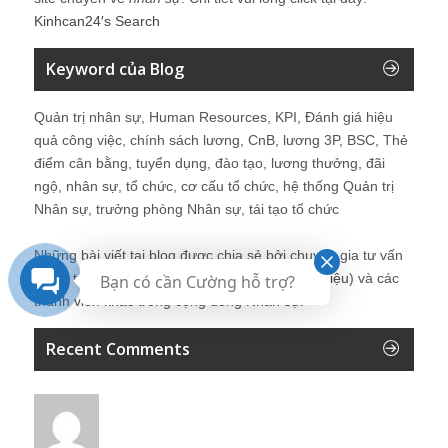
Kinhcan24′s Search
Keyword của Blog
Quản trị nhân sự, Human Resources, KPI, Đánh giá hiệu
quả công việc, chính sách lương, CnB, lương 3P, BSC, Thẻ
điểm cân bằng, tuyển dụng, đào tạo, lương thưởng, đãi
ngộ, nhân sự, tổ chức, cơ cấu tổ chức, hệ thống Quản trị
Nhân sự, trưởng phòng Nhân sự, tái tạo tổ chức
Những bài viết tại blog được chia sẻ bởi chuyên gia tư vấn
Quản trị Nhân sự Nguyễn Hùng Cường (
giới thiệu
) và các
Bạn có cần Cường hỗ trợ?
thành viên khác trong cộng đồng Nhân sự.
Recent Comments