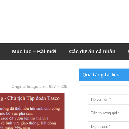
Mục lục – Bài mới
Các dự án cá nhân
Quà tặng tài liệu
Original Image size:
637 × 305