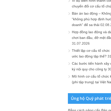
Ví dụ điển hình thành cô
chuyển đổi cơ cấu tổ ch
Bản án lao động – Không 
“không phù hợp định hư
doanh” để sa thải
02.08
Hợp đồng lao động và dịc
chơi ban đầu, đỡ mệt đầ
31.07.2026
Thiết lập cơ cấu tổ chức 
ước lao động tập thể?
3
Các bước tiến hành xây
ký nội quy cho công ty
3
Mô hình cơ cấu tổ chức 
(phi tập trung) tại Việt 
Ủng hộ Quỹ phát tri
Bằng cách nâng cấp Bản q