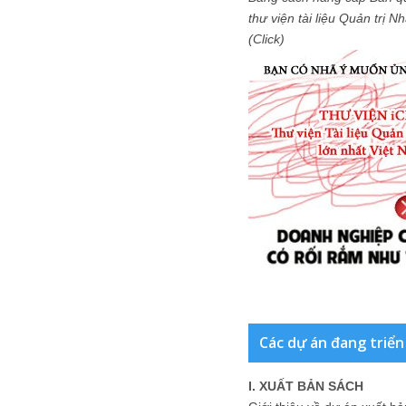
thư viện tài liệu Quản trị 
(Click)
Các dự án đang triển
I. XUẤT BẢN SÁCH