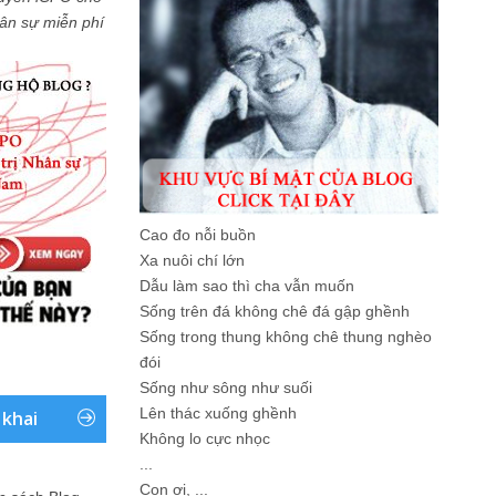
Nhân sự miễn phí
Cao đo nỗi buồn
Xa nuôi chí lớn
Dẫu làm sao thì cha vẫn muốn
Sống trên đá không chê đá gập ghềnh
Sống trong thung không chê thung nghèo
đói
Sống như sông như suối
Lên thác xuống ghềnh
 khai
Không lo cực nhọc
...
Con ơi, ...