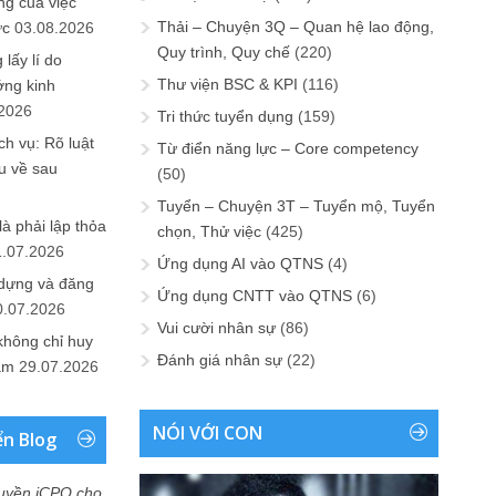
ng của việc
Thải – Chuyện 3Q – Quan hệ lao động,
ức
03.08.2026
Quy trình, Quy chế
(220)
lấy lí do
Thư viện BSC & KPI
(116)
ớng kinh
.2026
Tri thức tuyển dụng
(159)
h vụ: Rõ luật
Từ điển năng lực – Core competency
u về sau
(50)
Tuyển – Chuyện 3T – Tuyển mộ, Tuyển
là phải lập thỏa
chọn, Thử việc
(425)
1.07.2026
Ứng dụng AI vào QTNS
(4)
 dựng và đăng
Ứng dụng CNTT vào QTNS
(6)
0.07.2026
Vui cười nhân sự
(86)
không chỉ huy
Đánh giá nhân sự
(22)
Nam
29.07.2026
NÓI VỚI CON
ển Blog
uyền iCPO cho