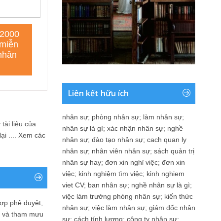
Liên kết hữu ích
nhân sự
;
phòng nhân sự
;
làm nhân sự
;
tài liệu của
nhân sự là gì
;
xác nhận nhân sự
;
nghề
i ....
Xem các
nhân sự
;
đào tạo nhân sự
;
cach quan ly
nhân sự
;
nhân viên nhân sự
;
sách quản trị
nhân sự hay
;
đơn xin nghỉ việc
;
đơn xin
việc
;
kinh nghiệm tìm việc
;
kinh nghiem
viet CV
;
ban nhân sự
;
nghề nhân sự là gì
;
việc làm trưởng phòng nhân sự
;
kiến thức
ợp phê duyệt,
nhân sự
;
việc làm nhân sự
;
giám đốc nhân
in và tham mưu
sự
;
cách tính lương
;
công ty nhân sự
;