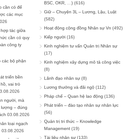
BSC, OKR, …)
(616)
 cần có để
Giữ – Chuyện 3L – Lương, Lậu, Luật
ược các mục
(582)
2026
Hoạt động cộng đồng Nhân sự Vn
(492)
 hợp tác giữa
Kiếp người
(16)
chức cần có quy
oàn công ty
Kinh nghiệm tư vấn Quản trị Nhân sự
(17)
o các bộ phận
Kinh nghiệm xây dựng mô tả công việc
(8)
át triển bền
Lãnh đạo nhân sự
(8)
ồ, vai trò
Lương thưởng và đãi ngộ
(112)
3.08.2026
Pháp chế – Quan hệ lao động
(136)
ần người, mà
Phát triển – đào tạo nhân sự nhân lực
 lượng – đúng
(56)
ách
03.08.2026
Quản trị tri thức – Knowledge
hân loại ngạch
Management
(19)
n
03.08.2026
Tài liệu nhân sự
(133)