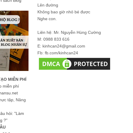
ản sách Blog
Lên đường
Không bao giờ nhỏ bé được
Nghe con.
Liên hệ: Mr. Nguyễn Hùng Cường
M: 0988 833 616
E: kinhcan24@gmail.com
Fb: fb.com/kinhcan24
TẠO MIỄN PHÍ
o miễn phí
hansu.net
hực tập, Nâng
 câu hỏi: "Làm
g ?"
MẪU