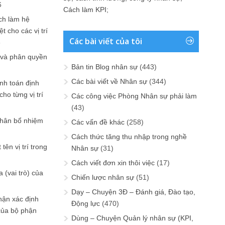
6
Cách làm KPI
;
ch làm hệ
t cho các vị trí
Các bài viết của tôi
6
 và phân quyền
Bản tin Blog nhân sự
(443)
Các bài viết về Nhân sự
(344)
ính toán định
ho từng vị trí
Các công việc Phòng Nhân sự phải làm
(43)
phân bổ nhiệm
Các vấn đề khác
(258)
Cách thức tăng thu nhập trong nghề
tên vị trí trong
Nhân sự
(31)
Cách viết đơn xin thôi việc
(17)
 (vai trò) của
Chiến lược nhân sự
(51)
Dạy – Chuyện 3Đ – Đánh giá, Đào tạo,
hận xác định
Động lực
(470)
của bộ phận
Dùng – Chuyện Quản lý nhân sự (KPI,