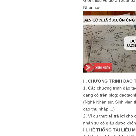
Giới thiệu về dự án xuất b
Nhân sự
II. CHƯƠNG TRÌNH ĐÀO 
1.
Các chương trình đào tạ
đang có trên blog: daotaon
(Nghề Nhân sự, Sinh viên t
cao thu nhập ...)
2.
Ví dụ thực tế trả lời cho
nhân sự có giàu được khôn
III. HỆ THỐNG TÀI LIỆU 