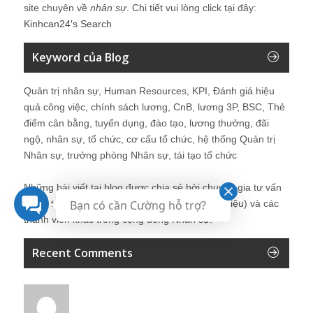
site chuyên về
nhân sự
. Chi tiết vui lòng click tại đây:
Kinhcan24′s Search
Keyword của Blog
Quản trị nhân sự, Human Resources, KPI, Đánh giá hiệu
quả công việc, chính sách lương, CnB, lương 3P, BSC, Thẻ
điểm cân bằng, tuyển dụng, đào tạo, lương thưởng, đãi
ngộ, nhân sự, tổ chức, cơ cấu tổ chức, hệ thống Quản trị
Nhân sự, trưởng phòng Nhân sự, tái tạo tổ chức
Những bài viết tại blog được chia sẻ bởi chuyên gia tư vấn
Quản trị Nhân sự Nguyễn Hùng Cường (
giới thiệu
) và các
Bạn có cần Cường hỗ trợ?
thành viên khác trong cộng đồng Nhân sự.
Recent Comments