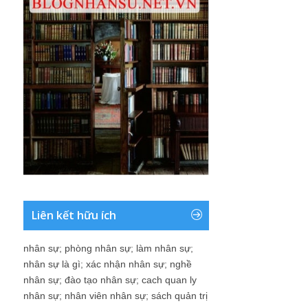
Liên kết hữu ích
nhân sự
;
phòng nhân sự
;
làm nhân sự
;
nhân sự là gì
;
xác nhận nhân sự
;
nghề
nhân sự
;
đào tạo nhân sự
;
cach quan ly
nhân sự
;
nhân viên nhân sự
;
sách quản trị