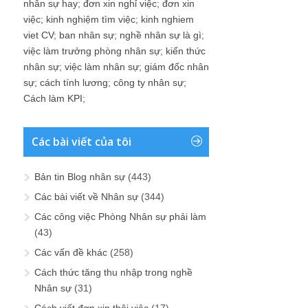
nhân sự hay
;
đơn xin nghỉ việc
;
đơn xin
việc
;
kinh nghiệm tìm việc
;
kinh nghiem
viet CV
;
ban nhân sự
;
nghề nhân sự là gì
;
việc làm trưởng phòng nhân sự
;
kiến thức
nhân sự
;
việc làm nhân sự
;
giám đốc nhân
sự
;
cách tính lương
;
công ty nhân sự
;
Cách làm KPI
;
Các bài viết của tôi
Bản tin Blog nhân sự
(443)
Các bài viết về Nhân sự
(344)
Các công việc Phòng Nhân sự phải làm
(43)
Các vấn đề khác
(258)
Cách thức tăng thu nhập trong nghề
Nhân sự
(31)
Cách viết đơn xin thôi việc
(17)