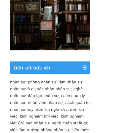
Liên kết hữu ích
nhân sự
;
phòng nhân sự
;
làm nhân sự
;
nhân sự là gì
;
xác nhận nhân sự
;
nghề
nhân sự
;
đào tạo nhân sự
;
cach quan ly
nhân sự
;
nhân viên nhân sự
;
sách quản trị
nhân sự hay
;
đơn xin nghỉ việc
;
đơn xin
việc
;
kinh nghiệm tìm việc
;
kinh nghiem
viet CV
;
ban nhân sự
;
nghề nhân sự là gì
;
việc làm trưởng phòng nhân sự
;
kiến thức