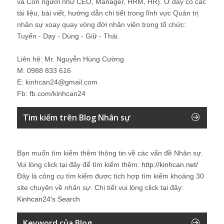
và Con người như CEO, Manager, HRM, HR). Ở đây có các
tài liệu, bài viết, hướng dẫn chi tiết trong lĩnh vực Quản trị
nhân sự xoay quay vòng đời nhân viên trong tổ chức:
Tuyển - Dạy - Dùng - Giữ - Thải.
Liên hệ: Mr. Nguyễn Hùng Cường
M: 0988 833 616
E: kinhcan24@gmail.com
Fb: fb.com/kinhcan24
Tìm kiếm trên Blog Nhân sự
Bạn muốn tìm kiếm thêm thông tin về các vấn đề
Nhân sự
.
Vui lòng click tại đây để tìm kiếm thêm:
http://kinhcan.net/
Đây là công cụ tìm kiếm được tích hợp tìm kiếm khoảng 30
site chuyên về
nhân sự
. Chi tiết vui lòng click tại đây:
Kinhcan24′s Search
Keyword của Blog