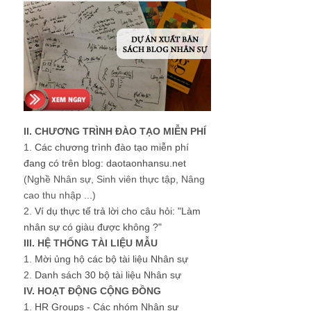
II. CHƯƠNG TRÌNH ĐÀO TẠO MIỄN PHÍ
1.
Các chương trình đào tạo miễn phí
đang có trên blog: daotaonhansu.net
(Nghề Nhân sự, Sinh viên thực tập, Nâng
cao thu nhập ...)
2.
Ví dụ thực tế trả lời cho câu hỏi: "Làm
nhân sự có giàu được không ?"
III. HỆ THỐNG TÀI LIỆU MẪU
1.
Mời ủng hộ các bộ tài liệu Nhân sự
2.
Danh sách 30 bộ tài liệu Nhân sự
IV. HOẠT ĐỘNG CỘNG ĐỒNG
1.
HR Groups - Các nhóm Nhân sự