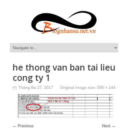
he thong van ban tai lieu
cong ty 1
Tháng Ba 27, 2017
Original Image size:
586 × 144
← Previous
Next →