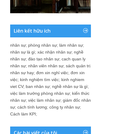
Liên kết hữu ích
nhân sự
;
phòng nhân sự
;
làm nhân sự
;
nhân sự là gì
;
xác nhận nhân sự
;
nghề
nhân sự
;
đào tạo nhân sự
;
cach quan ly
nhân sự
;
nhân viên nhân sự
;
sách quản trị
nhân sự hay
;
đơn xin nghỉ việc
;
đơn xin
việc
;
kinh nghiệm tìm việc
;
kinh nghiem
viet CV
;
ban nhân sự
;
nghề nhân sự là gì
;
việc làm trưởng phòng nhân sự
;
kiến thức
nhân sự
;
việc làm nhân sự
;
giám đốc nhân
sự
;
cách tính lương
;
công ty nhân sự
;
Cách làm KPI
;
Các bài viết của tôi