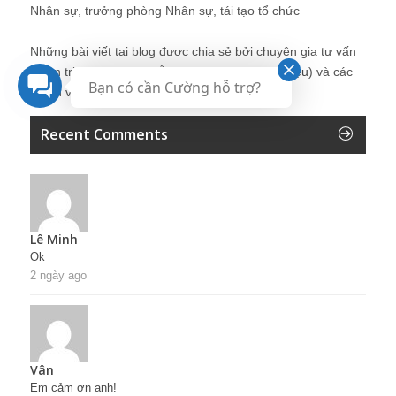
Nhân sự, trưởng phòng Nhân sự, tái tạo tổ chức
Những bài viết tại blog được chia sẻ bởi chuyên gia tư vấn
Quản trị Nhân sự Nguyễn Hùng Cường (
giới thiệu
) và các
Bạn có cần Cường hỗ trợ?
thành viên khác trong cộng đồng Nhân sự.
Recent Comments
Lê Minh
Ok
2 ngày ago
Vân
Em cảm ơn anh!