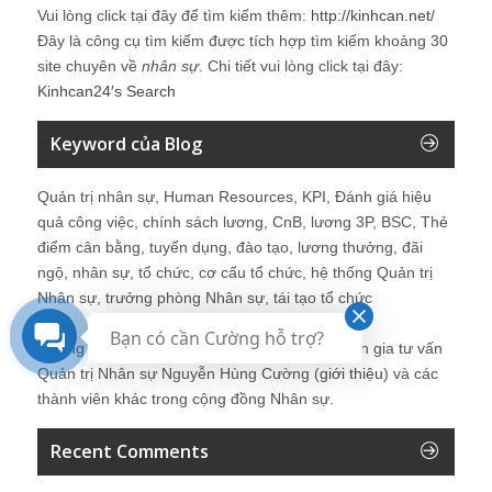
Vui lòng click tại đây để tìm kiếm thêm:
http://kinhcan.net/
Đây là công cụ tìm kiếm được tích hợp tìm kiếm khoảng 30
site chuyên về
nhân sự
. Chi tiết vui lòng click tại đây:
Kinhcan24′s Search
Keyword của Blog
Quản trị nhân sự, Human Resources, KPI, Đánh giá hiệu
quả công việc, chính sách lương, CnB, lương 3P, BSC, Thẻ
điểm cân bằng, tuyển dụng, đào tạo, lương thưởng, đãi
ngộ, nhân sự, tổ chức, cơ cấu tổ chức, hệ thống Quản trị
Nhân sự, trưởng phòng Nhân sự, tái tạo tổ chức
Bạn có cần Cường hỗ trợ?
Những bài viết tại blog được chia sẻ bởi chuyên gia tư vấn
Quản trị Nhân sự Nguyễn Hùng Cường (
giới thiệu
) và các
thành viên khác trong cộng đồng Nhân sự.
Recent Comments