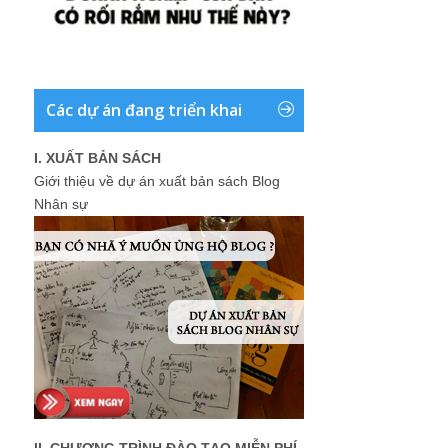
Các dự án đang triển khai
I. XUẤT BẢN SÁCH
Giới thiệu về dự án xuất bản sách Blog
Nhân sự
II. CHƯƠNG TRÌNH ĐÀO TẠO MIỄN PHÍ