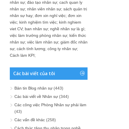
nhân sự
;
đào tạo nhân sự
;
cach quan ly
nhân sự
;
nhân viên nhân sự
;
sách quản trị
nhân sự hay
;
đơn xin nghỉ việc
;
đơn xin
việc
;
kinh nghiệm tìm việc
;
kinh nghiem
viet CV
;
ban nhân sự
;
nghề nhân sự là gì
;
việc làm trưởng phòng nhân sự
;
kiến thức
nhân sự
;
việc làm nhân sự
;
giám đốc nhân
sự
;
cách tính lương
;
công ty nhân sự
;
Cách làm KPI
;
Các bài viết của tôi
Bản tin Blog nhân sự
(443)
Các bài viết về Nhân sự
(344)
Các công việc Phòng Nhân sự phải làm
(43)
Các vấn đề khác
(258)
Cách thức tăng thu nhập trong nghề