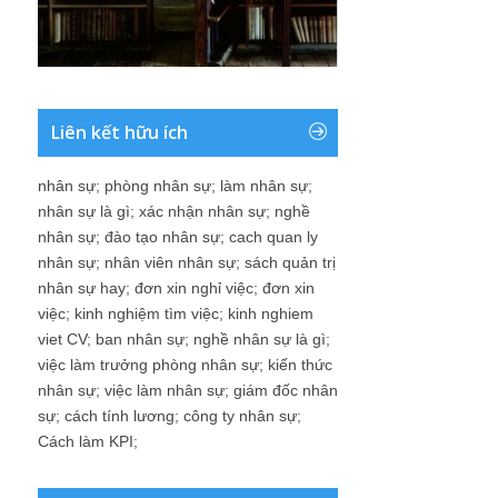
Liên kết hữu ích
nhân sự
;
phòng nhân sự
;
làm nhân sự
;
nhân sự là gì
;
xác nhận nhân sự
;
nghề
nhân sự
;
đào tạo nhân sự
;
cach quan ly
nhân sự
;
nhân viên nhân sự
;
sách quản trị
nhân sự hay
;
đơn xin nghỉ việc
;
đơn xin
việc
;
kinh nghiệm tìm việc
;
kinh nghiem
viet CV
;
ban nhân sự
;
nghề nhân sự là gì
;
việc làm trưởng phòng nhân sự
;
kiến thức
nhân sự
;
việc làm nhân sự
;
giám đốc nhân
sự
;
cách tính lương
;
công ty nhân sự
;
Cách làm KPI
;