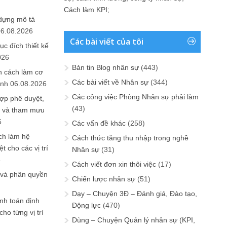
Cách làm KPI
;
 dựng mô tả
06.08.2026
Các bài viết của tôi
ục đích thiết kế
026
Bản tin Blog nhân sự
(443)
n cách làm cơ
Các bài viết về Nhân sự
(344)
anh
06.08.2026
Các công việc Phòng Nhân sự phải làm
ợp phê duyệt,
(43)
in và tham mưu
6
Các vấn đề khác
(258)
ch làm hệ
Cách thức tăng thu nhập trong nghề
t cho các vị trí
Nhân sự
(31)
6
Cách viết đơn xin thôi việc
(17)
 và phân quyền
Chiến lược nhân sự
(51)
Dạy – Chuyện 3Đ – Đánh giá, Đào tạo,
ính toán định
Động lực
(470)
ho từng vị trí
Dùng – Chuyện Quản lý nhân sự (KPI,