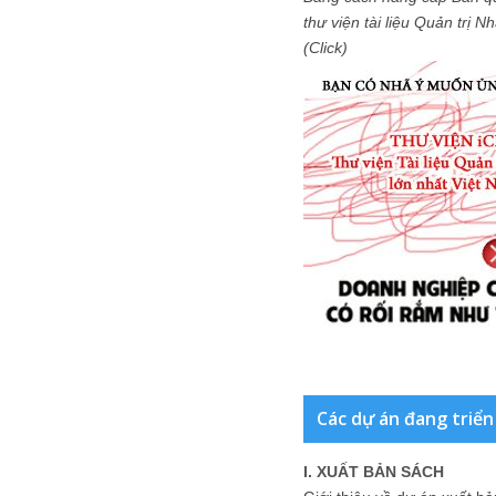
thư viện tài liệu Quản trị 
(Click)
Các dự án đang triển
I. XUẤT BẢN SÁCH