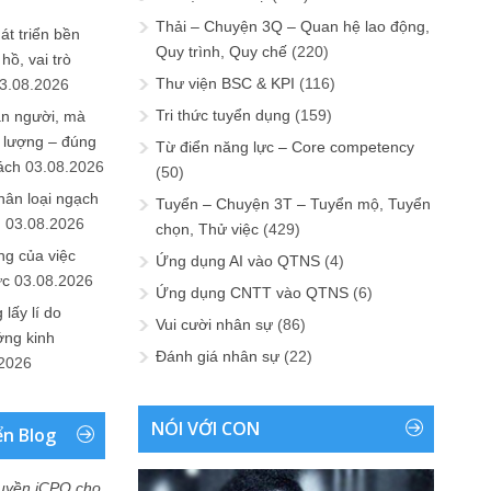
Thải – Chuyện 3Q – Quan hệ lao động,
át triển bền
Quy trình, Quy chế
(220)
ồ, vai trò
Thư viện BSC & KPI
(116)
3.08.2026
Tri thức tuyển dụng
(159)
ần người, mà
 lượng – đúng
Từ điển năng lực – Core competency
ách
03.08.2026
(50)
hân loại ngạch
Tuyển – Chuyện 3T – Tuyển mộ, Tuyển
n
03.08.2026
chọn, Thử việc
(429)
ng của việc
Ứng dụng AI vào QTNS
(4)
ức
03.08.2026
Ứng dụng CNTT vào QTNS
(6)
lấy lí do
Vui cười nhân sự
(86)
ớng kinh
Đánh giá nhân sự
(22)
.2026
NÓI VỚI CON
ển Blog
uyền iCPO cho