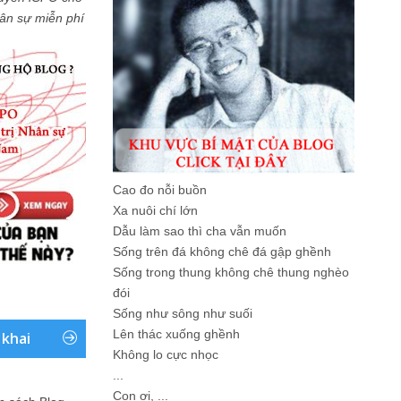
Nhân sự miễn phí
Cao đo nỗi buồn
Xa nuôi chí lớn
Dẫu làm sao thì cha vẫn muốn
Sống trên đá không chê đá gập ghềnh
Sống trong thung không chê thung nghèo
đói
Sống như sông như suối
Lên thác xuống ghềnh
 khai
Không lo cực nhọc
...
Con ơi, ...