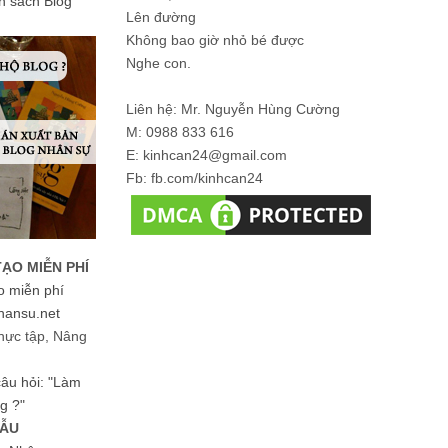
ản sách Blog
Lên đường
Không bao giờ nhỏ bé được
Nghe con.
Liên hệ: Mr. Nguyễn Hùng Cường
M: 0988 833 616
E: kinhcan24@gmail.com
Fb: fb.com/kinhcan24
TẠO MIỄN PHÍ
o miễn phí
hansu.net
hực tập, Nâng
 câu hỏi: "Làm
g ?"
MẪU