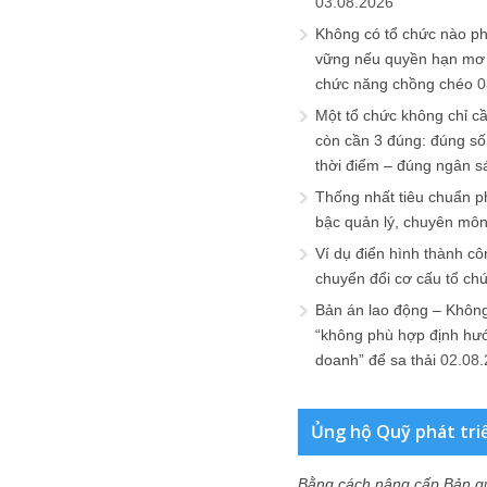
03.08.2026
Không có tổ chức nào ph
vững nếu quyền hạn mơ h
chức năng chồng chéo
0
Một tổ chức không chỉ c
còn cần 3 đúng: đúng số
thời điểm – đúng ngân s
Thống nhất tiêu chuẩn p
bậc quản lý, chuyên mô
Ví dụ điển hình thành cô
chuyển đổi cơ cấu tổ ch
Bản án lao động – Không 
“không phù hợp định hư
doanh” để sa thải
02.08
Ủng hộ Quỹ phát tri
Bằng cách nâng cấp Bản q