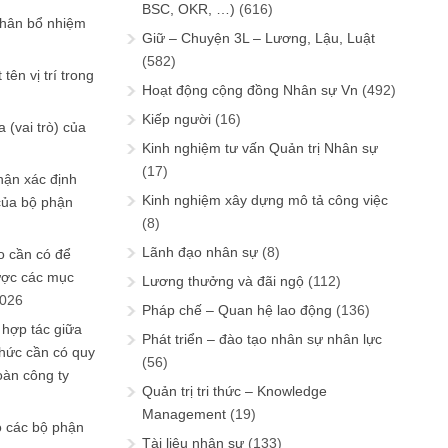
BSC, OKR, …)
(616)
phân bổ nhiệm
Giữ – Chuyện 3L – Lương, Lậu, Luật
(582)
tên vị trí trong
Hoạt động cộng đồng Nhân sự Vn
(492)
Kiếp người
(16)
 (vai trò) của
Kinh nghiệm tư vấn Quản trị Nhân sự
(17)
hận xác định
Kinh nghiệm xây dựng mô tả công việc
của bộ phận
(8)
Lãnh đạo nhân sự
(8)
 cần có để
ược các mục
Lương thưởng và đãi ngộ
(112)
2026
Pháp chế – Quan hệ lao động
(136)
 hợp tác giữa
Phát triển – đào tạo nhân sự nhân lực
chức cần có quy
(56)
oàn công ty
Quản trị tri thức – Knowledge
Management
(19)
o các bộ phận
Tài liệu nhân sự
(133)