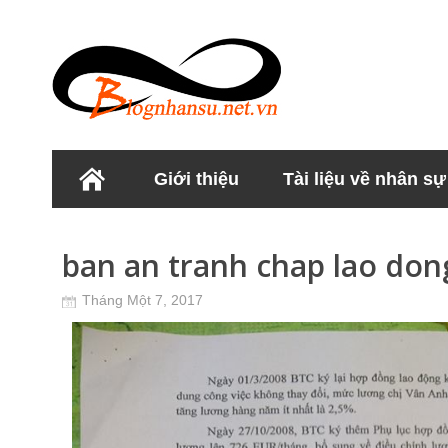
Giới thiệu
Tài liệu về nhân sự
Học viện Nhân sư
ban an tranh chap lao don
Tháng Một 7, 2017