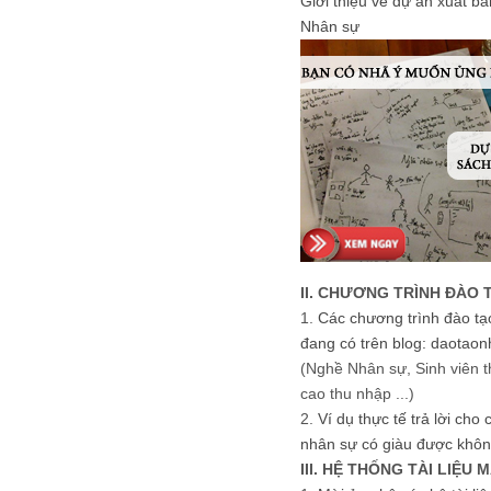
Giới thiệu về dự án xuất b
Nhân sự
II. CHƯƠNG TRÌNH ĐÀO 
1.
Các chương trình đào tạ
đang có trên blog: daotaon
(Nghề Nhân sự, Sinh viên t
cao thu nhập ...)
2.
Ví dụ thực tế trả lời cho
nhân sự có giàu được khôn
III. HỆ THỐNG TÀI LIỆU 