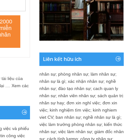
Liên kết hữu ích
nhân sự
;
phòng nhân sự
;
làm nhân sự
;
tài liệu của
nhân sự là gì
;
xác nhận nhân sự
;
nghề
i ....
Xem các
nhân sự
;
đào tạo nhân sự
;
cach quan ly
nhân sự
;
nhân viên nhân sự
;
sách quản trị
nhân sự hay
;
đơn xin nghỉ việc
;
đơn xin
việc
;
kinh nghiệm tìm việc
;
kinh nghiem
viet CV
;
ban nhân sự
;
nghề nhân sự là gì
;
việc làm trưởng phòng nhân sự
;
kiến thức
 việc và phiếu
nhân sự
;
việc làm nhân sự
;
giám đốc nhân
tin công việc
sự
;
cách tính lương
;
công ty nhân sự
;