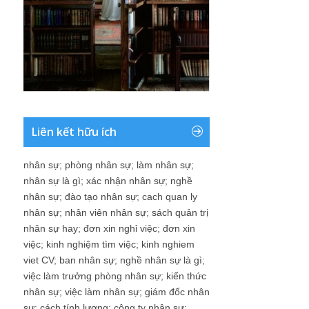
Liên kết hữu ích
nhân sự
;
phòng nhân sự
;
làm nhân sự
;
nhân sự là gì
;
xác nhận nhân sự
;
nghề
nhân sự
;
đào tạo nhân sự
;
cach quan ly
nhân sự
;
nhân viên nhân sự
;
sách quản trị
nhân sự hay
;
đơn xin nghỉ việc
;
đơn xin
việc
;
kinh nghiệm tìm việc
;
kinh nghiem
viet CV
;
ban nhân sự
;
nghề nhân sự là gì
;
việc làm trưởng phòng nhân sự
;
kiến thức
nhân sự
;
việc làm nhân sự
;
giám đốc nhân
sự
;
cách tính lương
;
công ty nhân sự
;