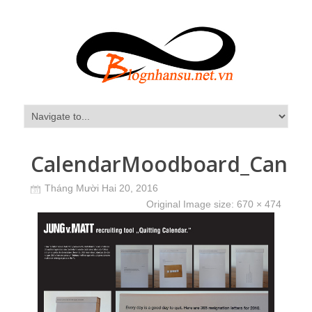
CalendarMoodboard_Cannes
Tháng Mười Hai 20, 2016
Original Image size:
670 × 474