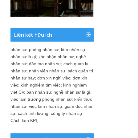
Liên kết hữu ích
nhân sự
;
phòng nhân sự
;
làm nhân sự
;
nhân sự là gì
;
xác nhận nhân sự
;
nghề
nhân sự
;
đào tạo nhân sự
;
cach quan ly
nhân sự
;
nhân viên nhân sự
;
sách quản trị
nhân sự hay
;
đơn xin nghỉ việc
;
đơn xin
việc
;
kinh nghiệm tìm việc
;
kinh nghiem
viet CV
;
ban nhân sự
;
nghề nhân sự là gì
;
việc làm trưởng phòng nhân sự
;
kiến thức
nhân sự
;
việc làm nhân sự
;
giám đốc nhân
sự
;
cách tính lương
;
công ty nhân sự
;
Cách làm KPI
;