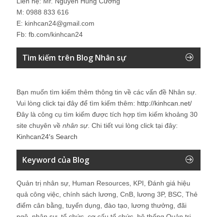
Liên hệ: Mr. Nguyễn Hùng Cường
M: 0988 833 616
E: kinhcan24@gmail.com
Fb: fb.com/kinhcan24
Tìm kiếm trên Blog Nhân sự
Bạn muốn tìm kiếm thêm thông tin về các vấn đề
Nhân sự
.
Vui lòng click tại đây để tìm kiếm thêm:
http://kinhcan.net/
Đây là công cụ tìm kiếm được tích hợp tìm kiếm khoảng 30
site chuyên về
nhân sự
. Chi tiết vui lòng click tại đây:
Kinhcan24′s Search
Keyword của Blog
Quản trị nhân sự, Human Resources, KPI, Đánh giá hiệu
quả công việc, chính sách lương, CnB, lương 3P, BSC, Thẻ
điểm cân bằng, tuyển dụng, đào tạo, lương thưởng, đãi
ngộ, nhân sự, tổ chức, cơ cấu tổ chức, hệ thống Quản trị