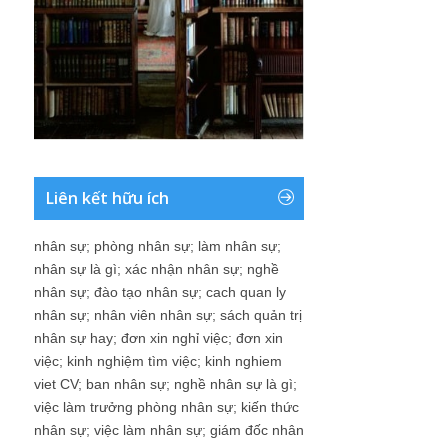
Liên kết hữu ích
nhân sự
;
phòng nhân sự
;
làm nhân sự
;
nhân sự là gì
;
xác nhận nhân sự
;
nghề
nhân sự
;
đào tạo nhân sự
;
cach quan ly
nhân sự
;
nhân viên nhân sự
;
sách quản trị
nhân sự hay
;
đơn xin nghỉ việc
;
đơn xin
việc
;
kinh nghiệm tìm việc
;
kinh nghiem
viet CV
;
ban nhân sự
;
nghề nhân sự là gì
;
việc làm trưởng phòng nhân sự
;
kiến thức
nhân sự
;
việc làm nhân sự
;
giám đốc nhân