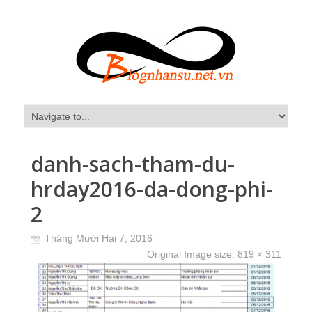
danh-sach-tham-du-
hrday2016-da-dong-phi-
2
Tháng Mười Hai 7, 2016
Original Image size:
819 × 311