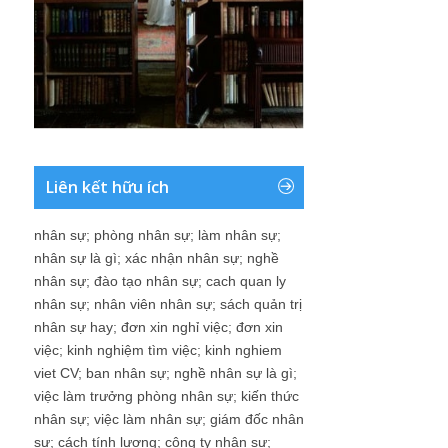
Liên kết hữu ích
nhân sự
;
phòng nhân sự
;
làm nhân sự
;
nhân sự là gì
;
xác nhận nhân sự
;
nghề
nhân sự
;
đào tạo nhân sự
;
cach quan ly
nhân sự
;
nhân viên nhân sự
;
sách quản trị
nhân sự hay
;
đơn xin nghỉ việc
;
đơn xin
việc
;
kinh nghiệm tìm việc
;
kinh nghiem
viet CV
;
ban nhân sự
;
nghề nhân sự là gì
;
việc làm trưởng phòng nhân sự
;
kiến thức
nhân sự
;
việc làm nhân sự
;
giám đốc nhân
sự
;
cách tính lương
;
công ty nhân sự
;