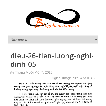
dieu-26-tien-luong-nghi-
dinh-05
Tháng Mười Một 7, 2016
Original Image size:
473 × 312