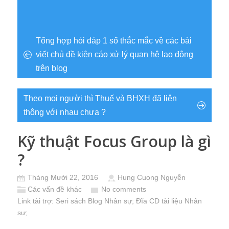
Tổng hợp hỏi đáp 1 số thắc mắc về các bài
viết chủ đề kiện cáo xử lý quan hệ lao động
trên blog
Theo mọi người thì Thuế và BHXH đã liên
thông với nhau chưa ?
Kỹ thuật Focus Group là gì
?
Tháng Mười 22, 2016
Hung Cuong Nguyễn
Các vấn đề khác
No comments
Link tài trợ:
Seri sách Blog Nhân sự
; Đĩa CD
tài liệu Nhân
sự
;