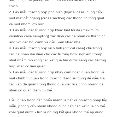
được chọn để phỏng vấn nhóm về vấn đề trao đổi kim
chích.
2. Lấy mẫu trường hợp phổ biến (typical case) cung cấp
một mặt cắt ngang (cross section) các thông tin tổng quát
về một nhóm lớn hơn.
3. Lấy mẫu các trường hợp khác biệt tối đa (maximum
variation case sampling) xác định các cá nhân có thể thích
ứng với các bối cảnh và điều kiện khác nhau.
4. Lấy mẫu trường hợp kịch tính (critical case) chú trọng
các cá nhân đại diện cho các trường hợp "nghiêm trọng"
nhất nhằm mở rộng các kết quả tìm được sang các trường
hợp khác có liên quan.
5. Lấy mẫu các trường hợp nhạy cảm hoặc quan trọng về
mặt chính trị quan trọng thường được sử dụng để điều tra
các vấn đề quan trọng thông qua việc lựa chọn những cá
nhân có quan điểm cụ thể.
Điều quan trọng cần nhấn mạnh là bất kể phương pháp lấy
mẫu, phỏng vấn nhóm không cung cấp các kết quả có thể
khái quát được - tức là những kết quả không thể áp dụng