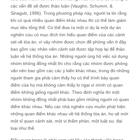
các vấn đề sẽ được thảo luận (Vaughn, Schumm, &
Sinagub, 1996). Trong phương pháp này, người ta tin rằng
khi có quá nhiều quan điểm khác nhau thì có thể làm giảm
mục tiêu tổng thể. Có thể đưa ra một ví dụ là một dự án
nghiên cứu có mục đích tìm hiểu quan điểm của các cảnh
sát về tòa án, vì vậy nhóm được chọn để phỏng vấn ở đây
bao gồm các nhân viên cảnh sát được tập họp lại để thảo
luận về hệ thống tòa án. Những người ủng hộ việc sử dụng
nhóm không đồng nhất thì cho rằng các nhóm được phỏng
vấn nên bao gồm các các ý kiến khác nhau​​, trong đó những
người tham gia phải cảm thấy họ có thể trình bày quan
điểm của họ mà không cảm thấy lo ngại vì mình có quan
điểm không giống người khác. Theo định nghĩa thì một
nhóm không đồng nhất phải bao gồm những người có quan
điểm khác nhau. Nếu các nhà nghiên cứu muốn phát hiện
những quan điểm khác nhau về hệ thống tòa án, họ sẽ mời
một sĩ quan cảnh sát, một vị thẩm phán, một luật sư, đại
loại như thế.