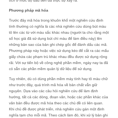
tích ở mức độ đầu tiên đã thực sự xảy ra.
Phương pháp mã hóa
Trước đây mã hóa trong khuôn khổ một nghiên cứu định
tính thường có nghĩa là các nhà nghiên cứu dùng bút màu
tô lên các từ với màu sắc khác nhau (người ta cho rằng một
số học giả đã sử dụng bút chì màu để làm điều này) lên
những bản sao của bản ghi chép gốc để đánh dấu các mã.
Phương pháp này hoặc việc sử dụng kéo để cắt ra các mẩu
giấy chứa các phạm trù khác nhau đều được sử dụng rộng
rãi. Với sự tiến bộ về công nghệ phần mềm, ngày nay ta đã
có sẵn các phần mềm quản lý dữ liệu để sử dụng.
Tuy nhiên, dù có dùng phần mềm máy tính hay tô màu chữ
như trước đây, quá trình mã hóa về bản chất vẫn giữ
nguyên. Dựa vào các câu hỏi nghiên cứu để làm định
hướng, tất cả các dòng, đoạn văn, hoặc các phần khác của
văn bản đều được mã hóa theo các chủ đề có liên quan.
Khi chủ đề được phát triển, nhà nghiên cứu gán một định
nghĩa tạm cho mỗi mã. Theo cách làm đó, khi xử lý bản ghi