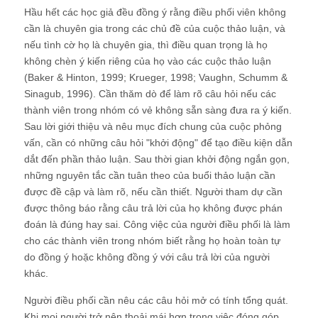
Hầu hết các học giả đều đồng ý rằng điều phối viên không
cần là chuyên gia trong các chủ đề của cuộc thảo luận, và
nếu tình cờ họ là chuyên gia, thì điều quan trọng là họ
không chèn ý kiến riêng của họ ​​vào các cuộc thảo luận
(Baker & Hinton, 1999; Krueger, 1998; Vaughn, Schumm &
Sinagub, 1996). Cần thăm dò để làm rõ câu hỏi nếu các
thành viên trong nhóm có vẻ không sẵn sàng đưa ra ý kiến.
Sau lời giới thiệu và nêu mục đích chung của cuộc phỏng
vấn, cần có những câu hỏi "khởi động" để tạo điều kiện dẫn
dắt đến phần thảo luận. Sau thời gian khởi động ngắn gọn,
những nguyên tắc cần tuân theo của buổi thảo luận cần
được đề cập và làm rõ, nếu cần thiết. Người tham dự cần
được thông báo rằng câu trả lời của họ không được phán
đoán là đúng hay sai. Công việc của người điều phối là làm
cho các thành viên trong nhóm biết rằng họ hoàn toàn tự
do đồng ý hoặc không đồng ý với câu trả lời của người
khác.
Người điều phối cần nêu các câu hỏi mở có tính tổng quát.
Khi mọi người trở nên thoải mái hơn trong việc đóng góp