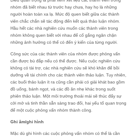
Điều quan trọng là phải xem xét liệu các thành viên trong
nhóm đã biết nhau từ trước hay chưa, hay họ là những
người hoàn toàn xa lạ. Mức độ quen biết giữa các thành
viên chắc chắn sẽ tác động đến kết quả thảo luận nhóm.
Hầu hết các nhà nghiên cứu muốn các thành viên trong
nhóm không quen biết với nhau để cố gắng ngăn chặn
những ảnh hưởng có thể có đến ý kiến của từng người.
Công sức của các thành viên của nhóm được phỏng vấn
cần được bù đắp nếu có thể được. Nếu cuộc nghiên cứu
không có tài trợ, các nhà nghiên cứu sẽ khó khăn để bồi
dưỡng về tài chính cho các thành viên thảo luận. Tuy nhiên,
các buổi thảo luận ít ra cũng cần phải có giải khát bao gồm
đồ uống, bánh ngọt, và các đồ ăn nhẹ khác trong suốt
phiên thảo luận. Một môi trường thoải mái sẽ thúc đẩy sự
cởi mở và tinh thần sẵn sàng trao đổi, hai yếu tố quan trọng
để một cuộc phỏng vấn nhóm thành công.
Ghi âm/ghi hình
Mặc dù ghi hình các cuộc phỏng vấn nhóm có thể là cần