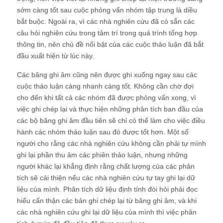
sớm càng tốt sau cuộc phỏng vấn nhóm tập trung là diều
bắt buộc. Ngoài ra, vì các nhà nghiên cứu đã có sẵn các
câu hỏi nghiên cứu trong tâm trí trong quá trình tổng hợp
thông tin, nên chủ đề nổi bật của các cuộc thảo luận đã bắt
đầu xuất hiện từ lúc này.
Các băng ghi âm cũng nên được ghi xuống ngay sau các
cuộc thảo luận càng nhanh càng tốt. Không cần chờ đợi
cho đến khi tất cả các nhóm đã được phỏng vấn xong, vì
việc ghi chép lại và thực hiện những phân tích ban đầu của
các bộ băng ghi âm đầu tiên sẽ chỉ có thể làm cho việc điều
hành các nhóm thảo luận sau đó được tốt hơn. Một số
người cho rằng các nhà nghiên cứu không cần phải tự mình
ghi lại phần thu âm các phiên thảo luận, nhưng những
người khác lại khẳng định rằng chất lượng của các phân
tích sẽ cải thiện nếu các nhà nghiên cứu tự tay ghi lại dữ
liệu của mình. Phân tích dữ liệu định tính đòi hỏi phải đọc
hiểu cẩn thận các bản ghi chép lại từ băng ghi âm, và khi
các nhà nghiên cứu ghi lại dữ liệu của mình thì việc phân