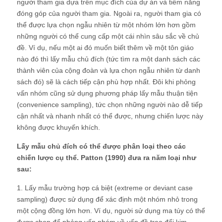
người tham gia dựa trên mục đích của dự án và tiềm năng
đóng góp của người tham gia. Ngoài ra, người tham gia có
thể được lựa chọn ngẫu nhiên từ một nhóm lớn hơn gồm
những người có thể cung cấp một cái nhìn sâu sắc về chủ
đề. Ví dụ, nếu một ai đó muốn biết thêm về một tôn giáo
nào đó thì lấy mẫu chủ đích (tức tìm ra một danh sách các
thành viên của cộng đoàn và lựa chọn ngẫu nhiên từ danh
sách đó) sẽ là cách tiếp cận phù hợp nhất. Đôi khi phỏng
vấn nhóm cũng sử dụng phương pháp lấy mẫu thuận tiện
(convenience sampling), tức chọn những người nào dễ tiếp
cận nhất và nhanh nhất có thể được, nhưng chiến lược này
không được khuyến khích.
Lấy mẫu chủ đích có thể được phân loại theo các
chiến lược cụ thể. Patton (1990) đưa ra năm loại như
sau:
1. Lấy mẫu trường hợp cá biệt (extreme or deviant case
sampling) được sử dụng để xác định một nhóm nhỏ trong
một cộng đồng lớn hơn. Ví dụ, người sử dụng ma túy có thể