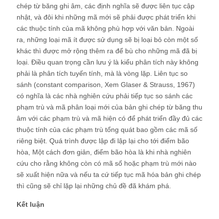
chép từ băng ghi âm, các định nghĩa sẽ được liên tục cập
nhật, và đôi khi những mã mới sẽ phải được phát triển khi
các thuộc tính của mã không phù hợp với văn bản. Ngoài
ra, những loại mã ít được sử dụng sẽ bị loại bỏ còn một số
khác thì được mở rộng thêm ra để bù cho những mã đã bị
loại. Điều quan trọng cần lưu ý là kiểu phân tích này không
phải là phân tích tuyến tính, mà là vòng lặp. Liên tục so
sánh (constant comparison, Xem Glaser & Strauss, 1967)
có nghĩa là các nhà nghiên cứu phải tiếp tục so sánh các
phạm trù và mã phân loại mới của bản ghi chép từ băng thu
âm với các phạm trù và mã hiện có để phát triển đầy đủ các
thuộc tính của các phạm trù tổng quát bao gồm các mã số
riêng biệt. Quá trình được lập đi lập lại cho tới điểm bão
hòa, Một cách đơn giản, điểm bão hòa là khi nhà nghiên
cứu cho rằng không còn có mã số hoặc phạm trù mới nào
sẽ xuất hiện nữa và nếu ta cứ tiếp tục mã hóa bản ghi chép
thì cũng sẽ chỉ lặp lại những chủ đề đã khám phá.
Kết luận