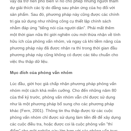
vậy đã trở nên phổ biến vì nó cho phép những người tham
dự giải thích các lý do đằng sau phản ứng của họ đối với
sản phẩm. Sau đó, phương pháp này cũng được các chính
trị gia sử dụng như những công cụ thiết lập chính sách
nhằm đáp ứng "tiếng nói của người dân". Phải mất thêm
một thời gian nữa thì giới nghiên cứu mới thừa nhận về tính
hữu ích của phỏng vấn nhóm, và ngay cả khi tiềm năng của
phương pháp này đã được nhận ra thì trong thời gian đầu
phương pháp này cũng không có được các tiêu chuẩn cho
việc thu thập dữ liệu.
Mục đích của phỏng vấn nhóm
Lúc đầu, giới học giả chấp nhận phương pháp phỏng vấn
nhóm một cách khá miễn cưỡng. Cho đến những năm 80
của thế kỷ trước, phỏng vấn nhóm vẫn chỉ được sử dụng
như là một phương pháp bổ sung cho các phương pháp
khác (Fern, 2001). Thông tin thu thập được từ các cuộc
phỏng vấn nhóm chỉ được sử dụng làm tiền đề để xây dựng
các cuộc điều tra, hoặc được coi là cuộc phỏng vấn "thí
điểm" cho một nghiên cứu lớn hơn với các phỏng vấn trực