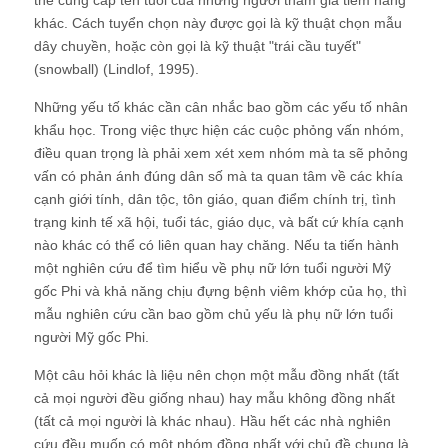
thể cung cấp tên tuổi của những người tham gia tiềm năng
khác. Cách tuyển chọn này được gọi là kỹ thuật chọn mẫu
dây chuyền, hoặc còn gọi là kỹ thuật "trái cầu tuyết"
(snowball) (Lindlof, 1995).
Những yếu tố khác cần cân nhắc bao gồm các yếu tố nhân
khẩu học. Trong việc thực hiện các cuộc phỏng vấn nhóm,
điều quan trọng là phải xem xét xem nhóm mà ta sẽ phỏng
vấn có phản ánh đúng dân số mà ta quan tâm về các khía
cạnh giới tính, dân tộc, tôn giáo, quan điểm chính trị, tình
trạng kinh tế xã hội, tuổi tác, giáo dục, và bất cứ khía cạnh
nào khác có thể có liên quan hay chăng. Nếu ta tiến hành
một nghiên cứu để tìm hiểu về phụ nữ lớn tuổi người Mỹ
gốc Phi và khả năng chịu đựng bệnh viêm khớp của họ, thì
mẫu nghiên cứu cần bao gồm chủ yếu là phụ nữ lớn tuổi
người Mỹ gốc Phi.
Một câu hỏi khác là liệu nên chọn một mẫu đồng nhất (tất
cả mọi người đều giống nhau) hay mẫu không đồng nhất
(tất cả mọi người là khác nhau). Hầu hết các nhà nghiên
cứu đều muốn có một nhóm đồng nhất với chủ đề chung là