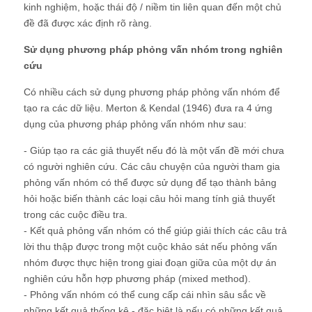
kinh nghiệm, hoặc thái độ / niềm tin liên quan đến một chủ
đề đã được xác định rõ ràng.
Sử dụng phương pháp phỏng vấn nhóm trong nghiên
cứu
Có nhiều cách sử dụng phương pháp phỏng vấn nhóm để
tạo ra các dữ liệu. Merton & Kendal (1946) đưa ra 4 ứng
dụng của phương pháp phỏng vấn nhóm như sau:
- Giúp tạo ra các giả thuyết nếu đó là một vấn đề mới chưa
có người nghiên cứu. Các câu chuyện của người tham gia
phỏng vấn nhóm có thể được sử dụng để tạo thành bảng
hỏi hoặc biến thành các loại câu hỏi mang tính giả thuyết
trong các cuộc điều tra.
- Kết quả phỏng vấn nhóm có thể giúp giải thích các câu trả
lời thu thập được trong một cuộc khảo sát nếu phỏng vấn
nhóm được thực hiện trong giai đoạn giữa của một dự án
nghiên cứu hỗn hợp phương pháp (mixed method).
- Phỏng vấn nhóm có thể cung cấp cái nhìn sâu sắc về
những kết quả thống kê - đặc biệt là nếu có những kết quả