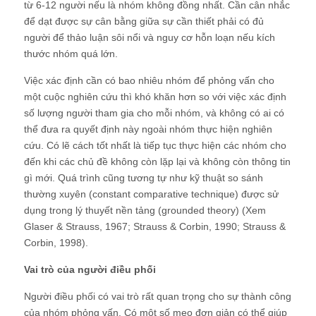
từ 6-12 người nếu là nhóm không đồng nhất. Cần cân nhắc
để dạt được sự cân bằng giữa sự cần thiết phải có đủ
người để thảo luận sôi nổi và nguy cơ hỗn loạn nếu kích
thước nhóm quá lớn.
Việc xác định cần có bao nhiêu nhóm để phỏng vấn cho
một cuộc nghiên cứu thì khó khăn hơn so với việc xác định
số lượng người tham gia cho mỗi nhóm, và không có ai có
thể đưa ra quyết định này ngoài nhóm thực hiện nghiên
cứu. Có lẽ cách tốt nhất là tiếp tục thực hiện các nhóm cho
đến khi các chủ đề không còn lặp lại và không còn thông tin
gì mới. Quá trình cũng tương tự như kỹ thuật so sánh
thường xuyên (constant comparative technique) được sử
dụng trong lý thuyết nền tảng (grounded theory) (Xem
Glaser & Strauss, 1967; Strauss & Corbin, 1990; Strauss &
Corbin, 1998).
Vai trò của người điều phối
Người điều phối có vai trò rất quan trọng cho sự thành công
của nhóm phỏng vấn. Có một số mẹo đơn giản có thể giúp