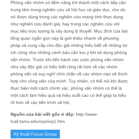
Phỏng vấn nhóm có tiềm năng trở thành một cách tiếp cận
trung tâm trong nghiên cứu xã hội học và giáo dục, cho dù
nó được dùng trong các nghiên cứu mang tính thực dụng
như nghiên cứu đánh giá, hay trong các nghiên cứu với
mục tiêu trừu tượng là xây dựng lý thuyết. Mục đích của bài
tổng quan ngắn gọn này là giới thiệu nhanh về phương
pháp và cung cấp cho độc giả những hiểu biết về những lợi
ích cũng như những cảnh báo cần lưu ý khi sử dụng phỏng
vấn nhóm. Trước khi tiến hành các cuộc phỏng vấn nhóm
như vậy độc giả có hiểu biết rộng rãi hơn về các nhóm
phỏng vấn và suy nghĩ chín chắn về các nhóm nào sẽ thích
hợp cho công việc của mình. Tuy nhiên, có thể nói khi được
thực hiện một cách chính xác, phỏng vấn nhóm có thể là
một cách làm hiệu quả và hiệu suất cao có thể giúp ta hiểu
rõ hơn về các tiến trình xã hội.
Nguồn của bài viết gốc ở đây:
http://www-
tcall.tamu.edu/orp/orp1.htm.
Kỹ thuật Focus Group