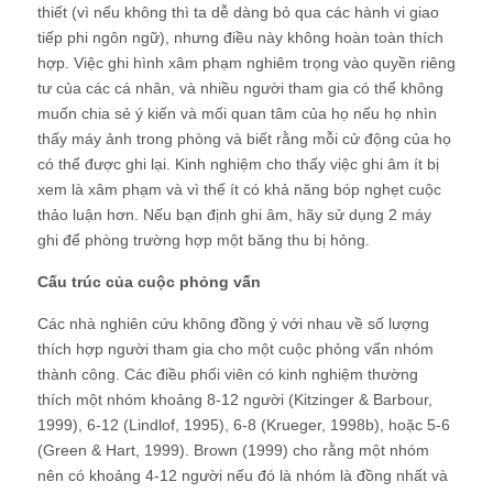
thiết (vì nếu không thì ta dễ dàng bỏ qua các hành vi giao
tiếp phi ngôn ngữ), nhưng điều này không hoàn toàn thích
hợp. Việc ghi hình xâm phạm nghiêm trọng vào quyền riêng
tư của các cá nhân, và nhiều người tham gia có thể không
muốn chia sẻ ý kiến và mối quan tâm của họ nếu họ nhìn
thấy máy ảnh trong phòng và biết rằng mỗi cử động của họ
có thể được ghi lại. Kinh nghiệm cho thấy việc ghi âm ít bị
xem là xâm phạm và vì thế ít có khả năng bóp nghẹt cuộc
thảo luận hơn. Nếu bạn định ghi âm, hãy sử dụng 2 máy
ghi để phòng trường hợp một băng thu bị hỏng.
Cấu trúc của cuộc phỏng vấn
Các nhà nghiên cứu không đồng ý với nhau về số lượng
thích hợp người tham gia cho một cuộc phỏng vấn nhóm
thành công. Các điều phối viên có kinh nghiệm thường
thích một nhóm khoảng 8-12 người (Kitzinger & Barbour,
1999), 6-12 (Lindlof, 1995), 6-8 (Krueger, 1998b), hoặc 5-6
(Green & Hart, 1999). Brown (1999) cho rằng một nhóm
nên có khoảng 4-12 người nếu đó là nhóm là đồng nhất và