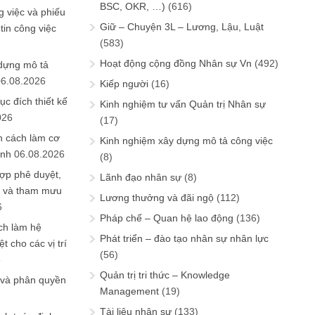
BSC, OKR, …)
(616)
 việc và phiếu
Giữ – Chuyện 3L – Lương, Lậu, Luật
tin công việc
(583)
Hoạt động cộng đồng Nhân sự Vn
(492)
 dựng mô tả
06.08.2026
Kiếp người
(16)
ục đích thiết kế
Kinh nghiệm tư vấn Quản trị Nhân sự
026
(17)
n cách làm cơ
Kinh nghiệm xây dựng mô tả công việc
anh
06.08.2026
(8)
ợp phê duyệt,
Lãnh đạo nhân sự
(8)
in và tham mưu
Lương thưởng và đãi ngộ
(112)
6
Pháp chế – Quan hệ lao động
(136)
ch làm hệ
Phát triển – đào tạo nhân sự nhân lực
t cho các vị trí
(56)
6
Quản trị tri thức – Knowledge
 và phân quyền
Management
(19)
Tài liệu nhân sự
(133)