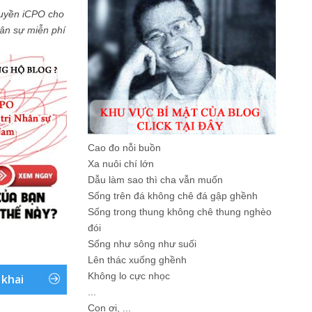
uyền iCPO cho
Nhân sự miễn phí
Cao đo nỗi buồn
Xa nuôi chí lớn
Dẫu làm sao thì cha vẫn muốn
Sống trên đá không chê đá gập ghềnh
Sống trong thung không chê thung nghèo
đói
Sống như sông như suối
Lên thác xuống ghềnh
Không lo cực nhọc
 khai
...
Con ơi, ...