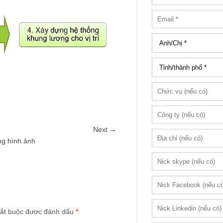
Next →
g hình ảnh
ắt buộc được đánh dấu
*