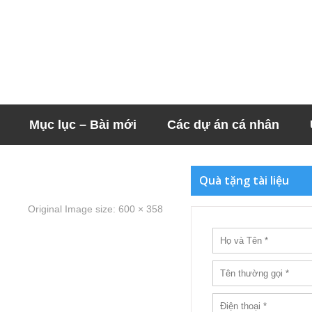
Mục lục – Bài mới
Các dự án cá nhân
Quà tặng tài liệu
Original Image size:
600 × 358