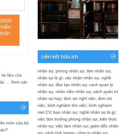
Liên kết hữu ích
nhân sự
;
phòng nhân sự
;
làm nhân sự
;
tài liệu của
nhân sự là gì
;
xác nhận nhân sự
;
nghề
i ....
Xem các
nhân sự
;
đào tạo nhân sự
;
cach quan ly
nhân sự
;
nhân viên nhân sự
;
sách quản trị
nhân sự hay
;
đơn xin nghỉ việc
;
đơn xin
việc
;
kinh nghiệm tìm việc
;
kinh nghiem
viet CV
;
ban nhân sự
;
nghề nhân sự là gì
;
việc làm trưởng phòng nhân sự
;
kiến thức
yên môn của bộ
nhân sự
;
việc làm nhân sự
;
giám đốc nhân
nào?
sự
;
cách tính lương
;
công ty nhân sự
;