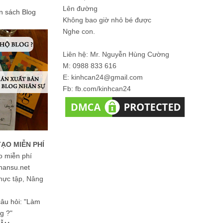
Lên đường
ản sách Blog
Không bao giờ nhỏ bé được
Nghe con.
Liên hệ: Mr. Nguyễn Hùng Cường
M: 0988 833 616
E: kinhcan24@gmail.com
Fb: fb.com/kinhcan24
TẠO MIỄN PHÍ
o miễn phí
hansu.net
hực tập, Nâng
 câu hỏi: "Làm
g ?"