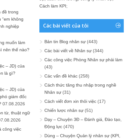
Cách làm KPI
;
 đề trong
n “em không
Các bài viết của tôi
anh nghiệp
Bản tin Blog nhân sự
(443)
ưng muốn làm
hì nên thế nào?
Các bài viết về Nhân sự
(344)
Các công việc Phòng Nhân sự phải làm
ệc – JD) của
(43)
n là gì?
Các vấn đề khác
(258)
Cách thức tăng thu nhập trong nghề
ệc – JD) của
Nhân sự
(31)
 phó giám đốc
Cách viết đơn xin thôi việc
(17)
?
07.08.2026
Chiến lược nhân sự
(51)
n từ, thuật ngữ
Dạy – Chuyện 3Đ – Đánh giá, Đào tạo,
07.08.2026
Động lực
(470)
ả công việc
Dùng – Chuyện Quản lý nhân sự (KPI,