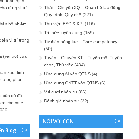
ính toán định
Thải – Chuyện 3Q – Quan hệ lao động,
ho từng vị trí
Quy trình, Quy chế
(221)
Thư viện BSC & KPI
(116)
phân bổ nhiệm
Tri thức tuyển dụng
(159)
tên vị trí trong
Từ điển năng lực – Core competency
(50)
 (vai trò) của
Tuyển – Chuyện 3T – Tuyển mộ, Tuyển
chọn, Thử việc
(434)
hận xác định
Ứng dụng AI vào QTNS
(4)
của bộ phận
Ứng dụng CNTT vào QTNS
(6)
Vui cười nhân sự
(86)
 cần có để
Đánh giá nhân sự
(22)
ược các mục
2026
NÓI VỚI CON
ển Blog