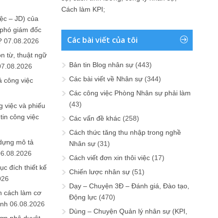
Cách làm KPI
;
ệc – JD) của
 phó giám đốc
Các bài viết của tôi
?
07.08.2026
n từ, thuật ngữ
Bản tin Blog nhân sự
(443)
07.08.2026
Các bài viết về Nhân sự
(344)
ả công việc
Các công việc Phòng Nhân sự phải làm
(43)
 việc và phiếu
tin công việc
Các vấn đề khác
(258)
Cách thức tăng thu nhập trong nghề
 dựng mô tả
Nhân sự
(31)
06.08.2026
Cách viết đơn xin thôi việc
(17)
ục đích thiết kế
Chiến lược nhân sự
(51)
026
Dạy – Chuyện 3Đ – Đánh giá, Đào tạo,
n cách làm cơ
Động lực
(470)
anh
06.08.2026
Dùng – Chuyện Quản lý nhân sự (KPI,