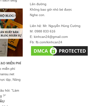
ản sách Blog
Lên đường
Không bao giờ nhỏ bé được
Nghe con.
Liên hệ: Mr. Nguyễn Hùng Cường
M: 0988 833 616
E: kinhcan24@gmail.com
Fb: fb.com/kinhcan24
TẠO MIỄN PHÍ
o miễn phí
hansu.net
hực tập, Nâng
 câu hỏi: "Làm
g ?"
MẪU