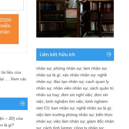
Liên kết hữu ích
nhân sự
;
phòng nhân sự
;
làm nhân sự
;
tài liệu của
nhân sự là gì
;
xác nhận nhân sự
;
nghề
i ....
Xem các
nhân sự
;
đào tạo nhân sự
;
cach quan ly
nhân sự
;
nhân viên nhân sự
;
sách quản trị
nhân sự hay
;
đơn xin nghỉ việc
;
đơn xin
việc
;
kinh nghiệm tìm việc
;
kinh nghiem
viet CV
;
ban nhân sự
;
nghề nhân sự là gì
;
việc làm trưởng phòng nhân sự
;
kiến thức
ệc – JD) của
nhân sự
;
việc làm nhân sự
;
giám đốc nhân
n là gì?
sự
;
cách tính lương
;
công ty nhân sự
;