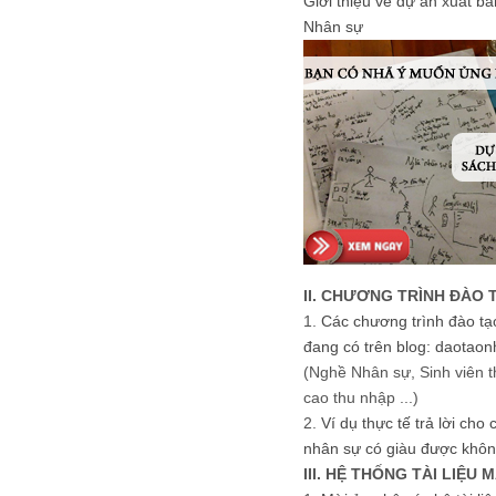
Giới thiệu về dự án xuất b
Nhân sự
II. CHƯƠNG TRÌNH ĐÀO 
1.
Các chương trình đào tạ
đang có trên blog: daotaon
(Nghề Nhân sự, Sinh viên t
cao thu nhập ...)
2.
Ví dụ thực tế trả lời cho
nhân sự có giàu được khôn
III. HỆ THỐNG TÀI LIỆU 