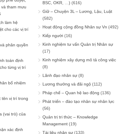
ợp phê duyệt,
BSC, OKR, …)
(616)
in và tham mưu
Giữ – Chuyện 3L – Lương, Lậu, Luật
6
(582)
ch làm hệ
Hoạt động cộng đồng Nhân sự Vn
(492)
t cho các vị trí
Kiếp người
(16)
6
Kinh nghiệm tư vấn Quản trị Nhân sự
 và phân quyền
(17)
Kinh nghiệm xây dựng mô tả công việc
ính toán định
(8)
ho từng vị trí
Lãnh đạo nhân sự
(8)
phân bổ nhiệm
Lương thưởng và đãi ngộ
(112)
Pháp chế – Quan hệ lao động
(136)
tên vị trí trong
Phát triển – đào tạo nhân sự nhân lực
(56)
 (vai trò) của
Quản trị tri thức – Knowledge
Management
(19)
hận xác định
Tài liệu nhân sự
(133)