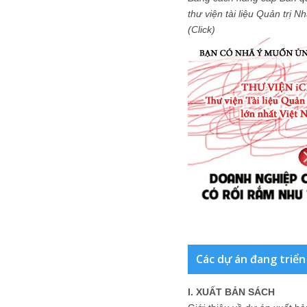
thư viện tài liệu Quản trị 
(Click)
Các dự án đang triển
I. XUẤT BẢN SÁCH