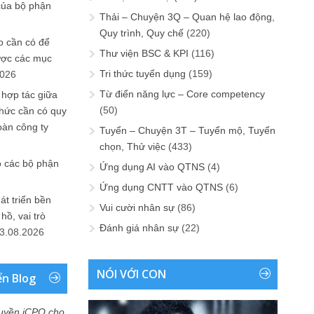
của bộ phận
Thải – Chuyện 3Q – Quan hệ lao động,
Quy trình, Quy chế
(220)
 cần có để
Thư viện BSC & KPI
(116)
ược các mục
Tri thức tuyển dụng
(159)
2026
Từ điển năng lực – Core competency
 hợp tác giữa
(50)
chức cần có quy
oàn công ty
Tuyển – Chuyện 3T – Tuyển mộ, Tuyển
chọn, Thử việc
(433)
o các bộ phận
Ứng dụng AI vào QTNS
(4)
Ứng dụng CNTT vào QTNS
(6)
át triển bền
Vui cười nhân sự
(86)
ồ, vai trò
Đánh giá nhân sự
(22)
3.08.2026
NÓI VỚI CON
ển Blog
uyền iCPO cho