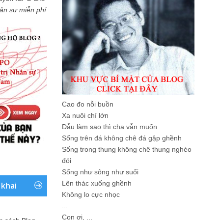
Nhân sự miễn phí
Cao đo nỗi buồn
Xa nuôi chí lớn
Dẫu làm sao thì cha vẫn muốn
Sống trên đá không chê đá gập ghềnh
Sống trong thung không chê thung nghèo
đói
Sống như sông như suối
Lên thác xuống ghềnh
 khai
Không lo cực nhọc
...
Con ơi, ...