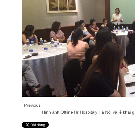
← Previous
Hình ảnh Offline Hr Hospitaly Hà Nội và lễ khai
Pin It