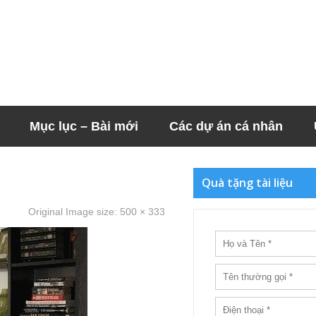
Mục lục – Bài mới
Các dự án cá nhân
Quà tặng tài liệu
Original Image size:
500 × 333