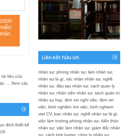
Liên kết hữu ích
nhân sự
;
phòng nhân sự
;
làm nhân sự
;
tài liệu của
nhân sự là gì
;
xác nhận nhân sự
;
nghề
i ....
Xem các
nhân sự
;
đào tạo nhân sự
;
cach quan ly
nhân sự
;
nhân viên nhân sự
;
sách quản trị
nhân sự hay
;
đơn xin nghỉ việc
;
đơn xin
việc
;
kinh nghiệm tìm việc
;
kinh nghiem
viet CV
;
ban nhân sự
;
nghề nhân sự là gì
;
việc làm trưởng phòng nhân sự
;
kiến thức
ục đích thiết kế
nhân sự
;
việc làm nhân sự
;
giám đốc nhân
026
sự
;
cách tính lương
;
công ty nhân sự
;