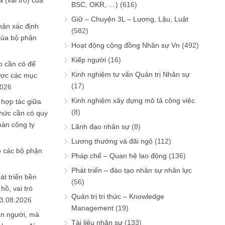
 (vai trò) của
BSC, OKR, …)
(616)
Giữ – Chuyện 3L – Lương, Lậu, Luật
hận xác định
(582)
của bộ phận
Hoạt động cộng đồng Nhân sự Vn
(492)
Kiếp người
(16)
 cần có để
Kinh nghiệm tư vấn Quản trị Nhân sự
ược các mục
(17)
2026
Kinh nghiệm xây dựng mô tả công việc
 hợp tác giữa
(8)
chức cần có quy
oàn công ty
Lãnh đạo nhân sự
(8)
Lương thưởng và đãi ngộ
(112)
o các bộ phận
Pháp chế – Quan hệ lao động
(136)
Phát triển – đào tạo nhân sự nhân lực
át triển bền
(56)
ồ, vai trò
Quản trị tri thức – Knowledge
3.08.2026
Management
(19)
ần người, mà
Tài liệu nhân sự
(133)