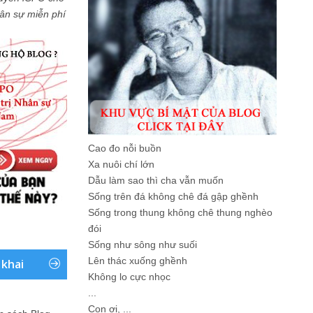
Nhân sự miễn phí
Cao đo nỗi buồn
Xa nuôi chí lớn
Dẫu làm sao thì cha vẫn muốn
Sống trên đá không chê đá gập ghềnh
Sống trong thung không chê thung nghèo
đói
Sống như sông như suối
Lên thác xuống ghềnh
 khai
Không lo cực nhọc
...
Con ơi, ...