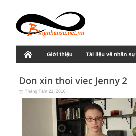
Giới thiệu
Tài liệu về nhân sự
Học viện Nhân sư
Don xin thoi viec Jenny 2
Tháng Tám 21, 2016