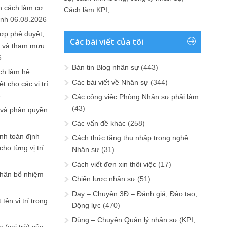
n cách làm cơ
Cách làm KPI
;
anh
06.08.2026
ợp phê duyệt,
Các bài viết của tôi
in và tham mưu
6
Bản tin Blog nhân sự
(443)
ch làm hệ
Các bài viết về Nhân sự
(344)
t cho các vị trí
6
Các công việc Phòng Nhân sự phải làm
(43)
 và phân quyền
Các vấn đề khác
(258)
ính toán định
Cách thức tăng thu nhập trong nghề
ho từng vị trí
Nhân sự
(31)
Cách viết đơn xin thôi việc
(17)
phân bổ nhiệm
Chiến lược nhân sự
(51)
Dạy – Chuyện 3Đ – Đánh giá, Đào tạo,
tên vị trí trong
Động lực
(470)
Dùng – Chuyện Quản lý nhân sự (KPI,