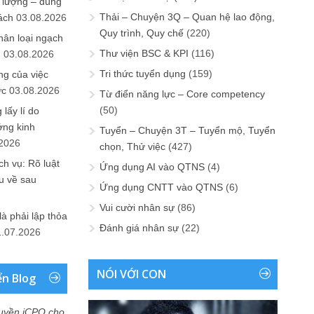
 lượng – đúng
Thải – Chuyện 3Q – Quan hệ lao động,
ách
03.08.2026
Quy trình, Quy chế
(220)
hân loại ngạch
Thư viện BSC & KPI
(116)
n
03.08.2026
Tri thức tuyển dụng
(159)
ng của việc
ức
03.08.2026
Từ điển năng lực – Core competency
(50)
lấy lí do
ớng kinh
Tuyển – Chuyện 3T – Tuyển mộ, Tuyển
.2026
chọn, Thử việc
(427)
h vụ: Rõ luật
Ứng dụng AI vào QTNS
(4)
u về sau
Ứng dụng CNTT vào QTNS
(6)
Vui cười nhân sự
(86)
là phải lập thỏa
Đánh giá nhân sự
(22)
1.07.2026
NÓI VỚI CON
ển Blog
uyền iCPO cho