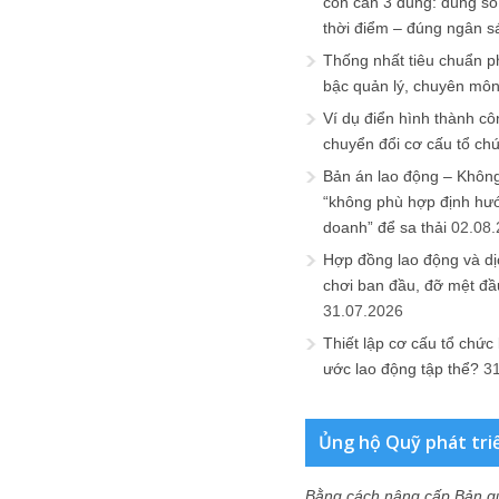
còn cần 3 đúng: đúng số
thời điểm – đúng ngân s
Thống nhất tiêu chuẩn p
bậc quản lý, chuyên mô
Ví dụ điển hình thành cô
chuyển đổi cơ cấu tổ ch
Bản án lao động – Không 
“không phù hợp định hư
doanh” để sa thải
02.08
Hợp đồng lao động và dịc
chơi ban đầu, đỡ mệt đầ
31.07.2026
Thiết lập cơ cấu tổ chức 
ước lao động tập thể?
3
Ủng hộ Quỹ phát tri
Bằng cách nâng cấp Bản q