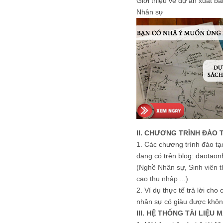
Giới thiệu về dự án xuất b
Nhân sự
II. CHƯƠNG TRÌNH ĐÀO 
1.
Các chương trình đào tạ
đang có trên blog: daotaon
(Nghề Nhân sự, Sinh viên t
cao thu nhập ...)
2.
Ví dụ thực tế trả lời cho
nhân sự có giàu được khôn
III. HỆ THỐNG TÀI LIỆU 