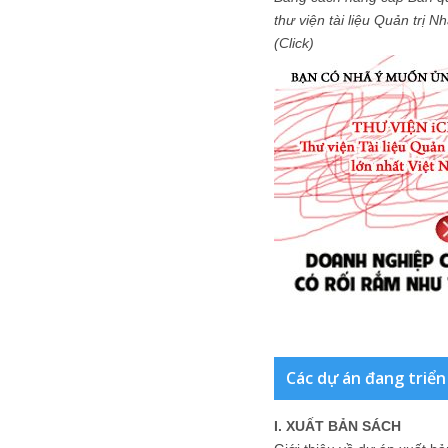
thư viện tài liệu Quản trị 
(Click)
Các dự án đang triển
I. XUẤT BẢN SÁCH