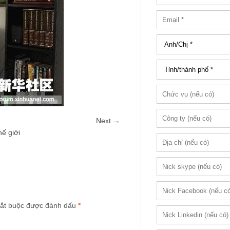
Next →
hế giới
ắt buộc được đánh dấu
*