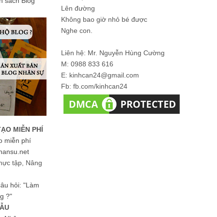
ản sách Blog
Lên đường
Không bao giờ nhỏ bé được
Nghe con.
Liên hệ: Mr. Nguyễn Hùng Cường
M: 0988 833 616
E: kinhcan24@gmail.com
Fb: fb.com/kinhcan24
TẠO MIỄN PHÍ
o miễn phí
hansu.net
hực tập, Nâng
 câu hỏi: "Làm
g ?"
MẪU