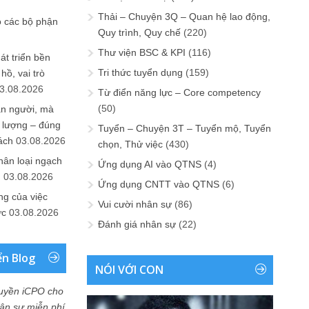
Thải – Chuyện 3Q – Quan hệ lao động,
o các bộ phận
Quy trình, Quy chế
(220)
Thư viện BSC & KPI
(116)
át triển bền
Tri thức tuyển dụng
(159)
ồ, vai trò
3.08.2026
Từ điển năng lực – Core competency
(50)
ần người, mà
 lượng – đúng
Tuyển – Chuyện 3T – Tuyển mộ, Tuyển
ách
03.08.2026
chọn, Thử việc
(430)
hân loại ngạch
Ứng dụng AI vào QTNS
(4)
n
03.08.2026
Ứng dụng CNTT vào QTNS
(6)
ng của việc
Vui cười nhân sự
(86)
ức
03.08.2026
Đánh giá nhân sự
(22)
ển Blog
NÓI VỚI CON
uyền iCPO cho
Nhân sự miễn phí