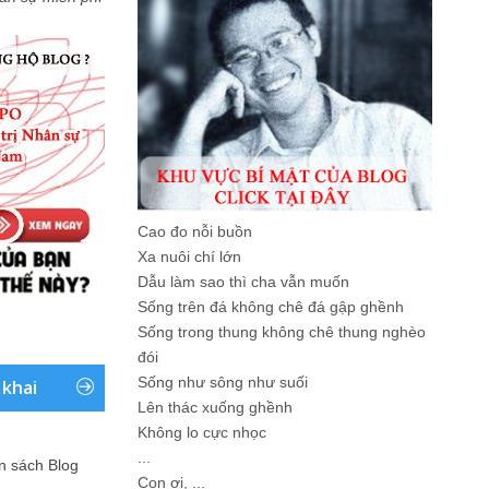
Cao đo nỗi buồn
Xa nuôi chí lớn
Dẫu làm sao thì cha vẫn muốn
Sống trên đá không chê đá gập ghềnh
Sống trong thung không chê thung nghèo
đói
Sống như sông như suối
 khai
Lên thác xuống ghềnh
Không lo cực nhọc
...
ản sách Blog
Con ơi, ...