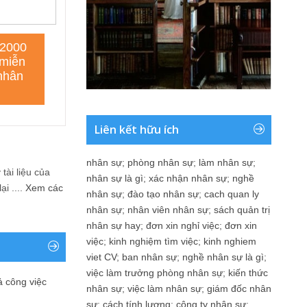
Liên kết hữu ích
nhân sự
;
phòng nhân sự
;
làm nhân sự
;
tài liệu của
nhân sự là gì
;
xác nhận nhân sự
;
nghề
i ....
Xem các
nhân sự
;
đào tạo nhân sự
;
cach quan ly
nhân sự
;
nhân viên nhân sự
;
sách quản trị
nhân sự hay
;
đơn xin nghỉ việc
;
đơn xin
việc
;
kinh nghiệm tìm việc
;
kinh nghiem
viet CV
;
ban nhân sự
;
nghề nhân sự là gì
;
việc làm trưởng phòng nhân sự
;
kiến thức
ả công việc
nhân sự
;
việc làm nhân sự
;
giám đốc nhân
sự
;
cách tính lương
;
công ty nhân sự
;