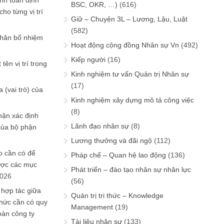
ính toán định
BSC, OKR, …)
(616)
ho từng vị trí
Giữ – Chuyện 3L – Lương, Lậu, Luật
(582)
phân bổ nhiệm
Hoạt động cộng đồng Nhân sự Vn
(492)
Kiếp người
(16)
tên vị trí trong
Kinh nghiệm tư vấn Quản trị Nhân sự
(17)
 (vai trò) của
Kinh nghiệm xây dựng mô tả công việc
(8)
hận xác định
Lãnh đạo nhân sự
(8)
của bộ phận
Lương thưởng và đãi ngộ
(112)
 cần có để
Pháp chế – Quan hệ lao động
(136)
ược các mục
Phát triển – đào tạo nhân sự nhân lực
2026
(56)
 hợp tác giữa
Quản trị tri thức – Knowledge
chức cần có quy
Management
(19)
oàn công ty
Tài liệu nhân sự
(133)