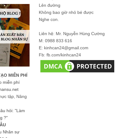
Lên đường
Không bao giờ nhỏ bé được
Nghe con.
Liên hệ: Mr. Nguyễn Hùng Cường
M: 0988 833 616
E: kinhcan24@gmail.com
Fb: fb.com/kinhcan24
TẠO MIỄN PHÍ
o miễn phí
hansu.net
hực tập, Nâng
 câu hỏi: "Làm
g ?"
MẪU
ệu Nhân sự