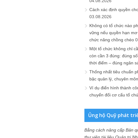
04.08.2026
Cách xác định quyền ch
03.08.2026
Không có tổ chức nào ph
vững nếu quyền hạn mơ h
chức năng chồng chéo
0
Một tổ chức không chỉ c
còn cần 3 đúng: đúng số
thời điểm – đúng ngân s
Thống nhất tiêu chuẩn p
bậc quản lý, chuyên mô
Ví dụ điển hình thành cô
chuyển đổi cơ cấu tổ ch
Ủng hộ Quỹ phát tri
Bằng cách nâng cấp Bản q
thư viện tài liệu Quản trị 