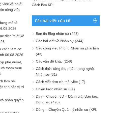
 việc và phiếu
Cách làm KPI
;
tin công việc
Các bài viết của tôi
 dựng mô tả
06.08.2026
Bản tin Blog nhân sự
(443)
ục đích thiết kế
Các bài viết về Nhân sự
(344)
026
Các công việc Phòng Nhân sự phải làm
n cách làm cơ
(43)
anh
06.08.2026
Các vấn đề khác
(258)
ợp phê duyệt,
in và tham mưu
Cách thức tăng thu nhập trong nghề
6
Nhân sự
(31)
ch làm hệ
Cách viết đơn xin thôi việc
(17)
t cho các vị trí
Chiến lược nhân sự
(51)
6
Dạy – Chuyện 3Đ – Đánh giá, Đào tạo,
 và phân quyền
Động lực
(470)
Dùng – Chuyện Quản lý nhân sự (KPI,