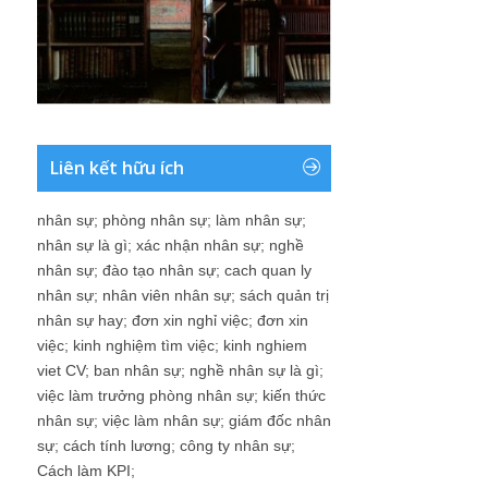
Liên kết hữu ích
nhân sự
;
phòng nhân sự
;
làm nhân sự
;
nhân sự là gì
;
xác nhận nhân sự
;
nghề
nhân sự
;
đào tạo nhân sự
;
cach quan ly
nhân sự
;
nhân viên nhân sự
;
sách quản trị
nhân sự hay
;
đơn xin nghỉ việc
;
đơn xin
việc
;
kinh nghiệm tìm việc
;
kinh nghiem
viet CV
;
ban nhân sự
;
nghề nhân sự là gì
;
việc làm trưởng phòng nhân sự
;
kiến thức
nhân sự
;
việc làm nhân sự
;
giám đốc nhân
sự
;
cách tính lương
;
công ty nhân sự
;
Cách làm KPI
;