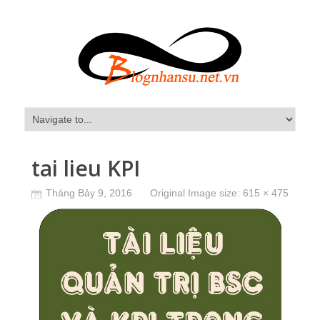
tai lieu KPI
Tháng Bảy 9, 2016
Original Image size:
615 × 475