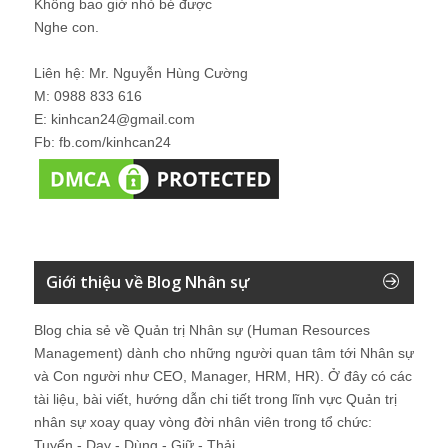
Không bao giờ nhỏ bé được
Nghe con.
Liên hệ: Mr. Nguyễn Hùng Cường
M: 0988 833 616
E: kinhcan24@gmail.com
Fb: fb.com/kinhcan24
Giới thiệu về Blog Nhân sự
Blog chia sẻ về Quản trị Nhân sự (Human Resources
Management) dành cho những người quan tâm tới Nhân sự
và Con người như CEO, Manager, HRM, HR). Ở đây có các
tài liệu, bài viết, hướng dẫn chi tiết trong lĩnh vực Quản trị
nhân sự xoay quay vòng đời nhân viên trong tổ chức:
Tuyển - Dạy - Dùng - Giữ - Thải.